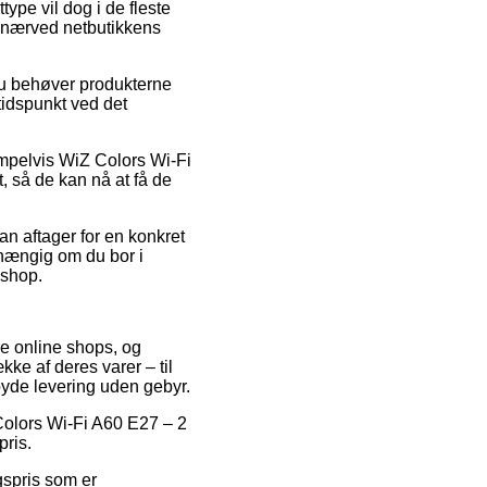
ype vil dog i de fleste
g nærved netbutikkens
du behøver produkterne
tidspunkt ved det
sempelvis WiZ Colors Wi-Fi
, så de kan nå at få de
an aftager for en konkret
fhængig om du bor i
eshop.
se online shops, og
kke af deres varer – til
byde levering uden gebyr.
 Colors Wi-Fi A60 E27 – 2
pris.
gspris som er