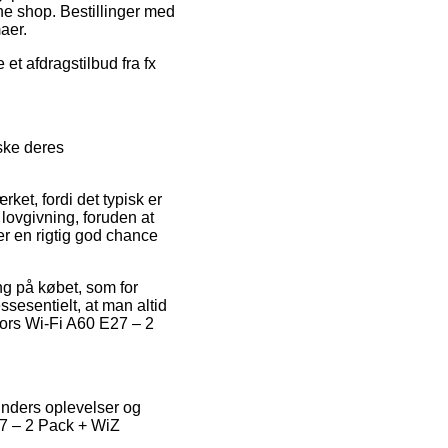
ine shop. Bestillinger med
maer.
et afdragstilbud fra fx
ske deres
rket, fordi det typisk er
ovgivning, foruden at
r en rigtig god chance
ing på købet, som for
essesentielt, at man altid
ors Wi-Fi A60 E27 – 2
unders oplevelser og
27 – 2 Pack + WiZ