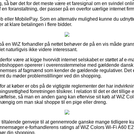
g, så bør det for det meste være et faresignal om en svindel onl
af en foranstaltning, der passer på en overfor uærlige internet fir
køb eller MobilePay. Som en alternativ mulighed kunne du udnytte 
r at klare betalingen i flere bidder.
r på en WiZ forhandler på nettet behøver de på en vis måde gran
det naturligvis ikke videre interessant.
erfor være at kigge hvorvidt internet selskabet er støttet af e-mæ
e webshoppen opererer i overensstemmelse med gældende dansk l
ennemses af fagmænd som kender de gældende regulativer. Det e
remt du møder problemstillinger ved din shopping.
 for at køber er obs på de vigtigste reglementer der har indvirkn
srettighed forretningen tilsikrer. I relation til det er det tillige 
æftelse, så man en anden gang kan eftervise sit køb af WiZ Col
ængig om man skal shoppe til en pige eller dreng.
r tiltalende genveje til at gennemrode ganske mange tidligere k
u gennemsøger e-forhandlerens ratings af WiZ Colors Wi-Fi A60 E
ør din shopping.