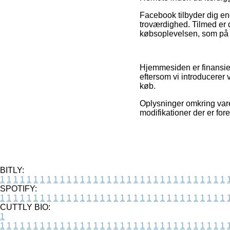
Facebook tilbyder dig end
troværdighed. Tilmed er 
købsoplevelsen, som på s
Hjemmesiden er finansier
eftersom vi introducerer 
køb.
Oplysninger omkring vare
modifikationer der er fore
BITLY:
1
1
1
1
1
1
1
1
1
1
1
1
1
1
1
1
1
1
1
1
1
1
1
1
1
1
1
1
1
1
1
1
1
1
SPOTIFY:
1
1
1
1
1
1
1
1
1
1
1
1
1
1
1
1
1
1
1
1
1
1
1
1
1
1
1
1
1
1
1
1
1
1
CUTTLY BIO:
1
1
1
1
1
1
1
1
1
1
1
1
1
1
1
1
1
1
1
1
1
1
1
1
1
1
1
1
1
1
1
1
1
1
1