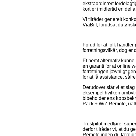
ekstraordinært fordelagti
kort er imidlertid en del 
Vi tilråder generelt kort
ViaBill, forudsat du ønske
Forud for at folk handle
forretningsvilkår, dog er 
Et nemt alternativ kunne d
en garanti for at onlin
forretningen jævnligt g
for at få assistance, såf
Derudover slår vi et slag
eksempel hvilken ombytning
bibeholder ens købsbekr
Pack + WiZ Remote, uafh
Trustpilot medfører supe
derfor tilråder vi, at d
Remote inden du færdigg