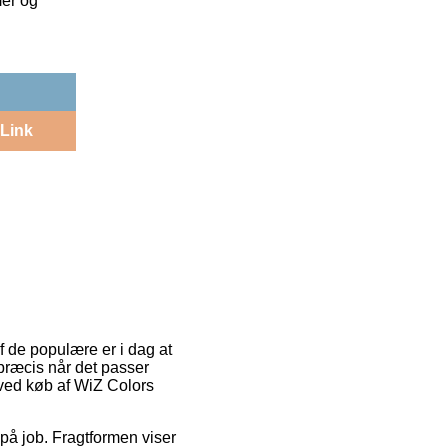
mer og
Link
f de populære er i dag at
 præcis når det passer
g ved køb af WiZ Colors
på job. Fragtformen viser