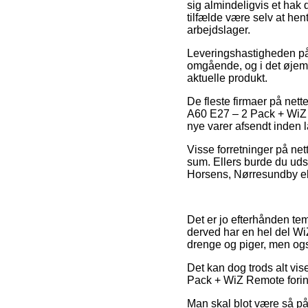
sig almindeligvis et hak 
tilfælde være selv at he
arbejdslager.
Leveringshastigheden på
omgående, og i det øjemed
aktuelle produkt.
De fleste firmaer på nett
A60 E27 – 2 Pack + WiZ R
nye varer afsendt inden
Visse forretninger på net
sum. Ellers burde du uds
Horsens, Nørresundby eller
Det er jo efterhånden te
derved har en hel del WiZ
drenge og piger, men ogs
Det kan dog trods alt vi
Pack + WiZ Remote forinde
Man skal blot være så påv