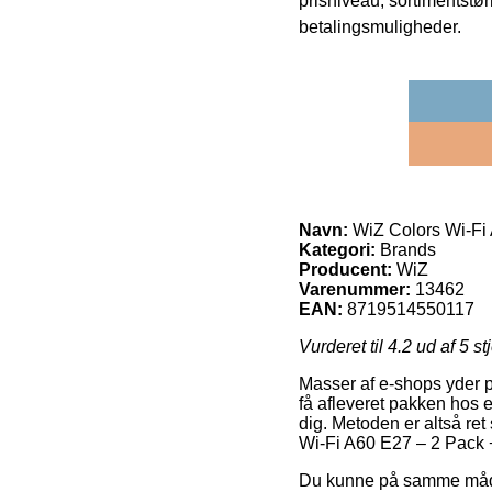
prisniveau, sortimentstø
betalingsmuligheder.
Navn:
WiZ Colors Wi-Fi
Kategori:
Brands
Producent:
WiZ
Varenummer:
13462
EAN:
8719514550117
Vurderet til
4.2
ud af 5 st
Masser af e-shops yder p
få afleveret pakken hos e
dig. Metoden er altså ret
Wi-Fi A60 E27 – 2 Pack
Du kunne på samme måde p