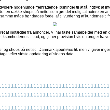
videre nogenlunde fremragende løsninger til at få indtryk af int
der en række shops på nettet som gør det muligt at notere en a
amme måde bør drages fordel af til vurdering af kundernes tilf
et af indtægter fra annoncer. Vi har faste samarbejder med en g
virksomhedernes tilbud, og tjener provision hvis en bruger fra vo
r og shops på nettet i Danmark ajourføres tit, men vi giver inge
taget efter sidste opdatering af sidens data.
1
1
1
1
1
1
1
1
1
1
1
1
1
1
1
1
1
1
1
1
1
1
1
1
1
1
1
1
1
1
1
1
1
1
1
1
1
1
1
1
1
1
1
1
1
1
1
1
1
1
1
1
1
1
1
1
1
1
1
1
1
1
1
1
1
1
1
1
1
1
1
1
1
1
1
1
1
1
1
1
1
1
1
1
1
1
1
1
1
1
1
1
1
1
1
1
1
1
1
1
1
1
1
1
1