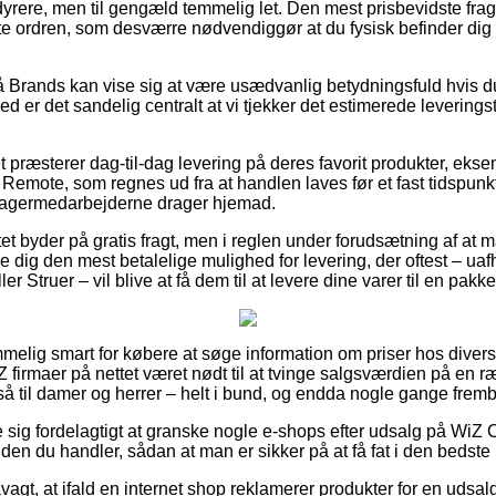
dyrere, men til gengæld temmelig let. Den mest prisbevidste fragtt
nte ordren, som desværre nødvendiggør at du fysisk befinder di
 Brands kan vise sig at være usædvanlig betydningsfuld hvis 
 er det sandelig centralt at vi tjekker det estimerede leverings
et præsterer dag-til-dag levering på deres favorit produkter, ek
emote, som regnes ud fra at handlen laves før et fast tidspunkt
 lagermedarbejderne drager hjemad.
tet byder på gratis fragt, men i reglen under forudsætning af at m
e dig den mest betalelige mulighed for levering, der oftest – ua
 Struer – vil blive at få dem til at levere dine varer til en pakk
mmelig smart for købere at søge information om priser hos diver
 firmaer på nettet været nødt til at tvinge salgsværdien på en ræ
å til damer og herrer – helt i bund, og endda nogle gange frem
se sig fordelagtigt at granske nogle e-shops efter udsalg på WiZ
n du handler, sådan at man er sikker på at få fat i den bedste 
agt, at ifald en internet shop reklamerer produkter for en udsal