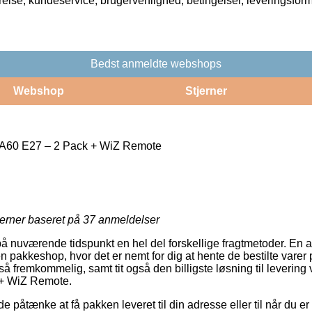
rrelse, kundeservice, brugervenlighed, betingelser, leveringsfor
Bedst anmeldte webshops
Webshop
Stjerner
 A60 E27 – 2 Pack + WiZ Remote
jerner baseret på
37
anmeldelser
å nuværende tidspunkt en hel del forskellige fragtmetoder. En a
n pakkeshop, hvor det er nemt for dig at hente de bestilte varer
 så fremkommelig, samt tit også den billigste løsning til leverin
 + WiZ Remote.
åtænke at få pakken leveret til din adresse eller til når du er 