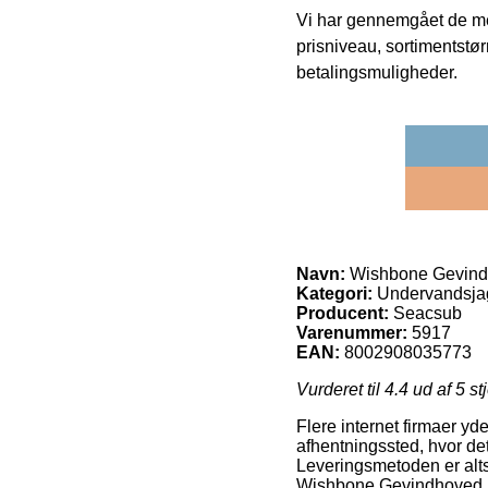
Vi har gennemgået de mes
prisniveau, sortimentstø
betalingsmuligheder.
Navn:
Wishbone Gevin
Kategori:
Undervandsjag
Producent:
Seacsub
Varenummer:
5917
EAN:
8002908035773
Vurderet til
4.4
ud af 5 st
Flere internet firmaer yder
afhentningssted, hvor det
Leveringsmetoden er alts
Wishbone Gevindhoved.