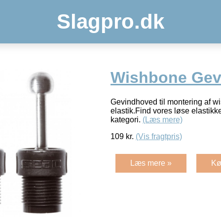
Slagpro.dk
Wishbone Gev
Gevindhoved til montering af 
elastik.Find vores løse elasti
kategori.
(Læs mere)
109
kr.
(Vis fragtpris)
Læs mere »
Kø