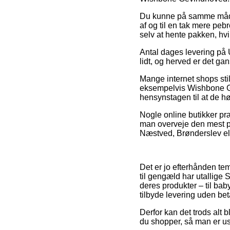
Du kunne på samme måde p
af og til en tak mere peb
selv at hente pakken, hv
Antal dages levering på 
lidt, og herved er det g
Mange internet shops sti
eksempelvis Wishbone Gev
hensynstagen til at de høj
Nogle online butikker præs
man overveje den mest pr
Næstved, Brønderslev elle
Det er jo efterhånden tem
til gengæld har utallige
deres produkter – til ba
tilbyde levering uden bet
Derfor kan det trods alt
du shopper, så man er usv