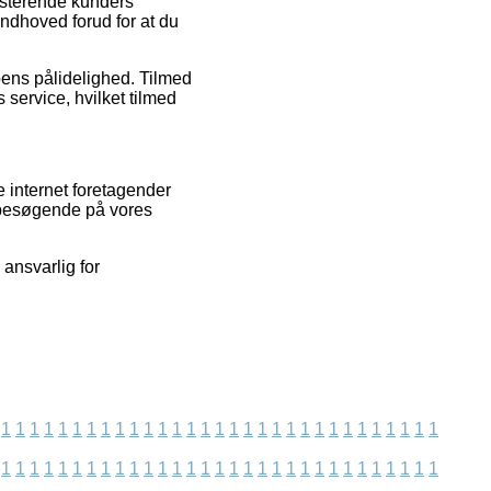
sisterende kunders
ndhoved forud for at du
ppens pålidelighed. Tilmed
service, hvilket tilmed
e internet foretagender
e besøgende på vores
 ansvarlig for
1
1
1
1
1
1
1
1
1
1
1
1
1
1
1
1
1
1
1
1
1
1
1
1
1
1
1
1
1
1
1
1
1
1
1
1
1
1
1
1
1
1
1
1
1
1
1
1
1
1
1
1
1
1
1
1
1
1
1
1
1
1