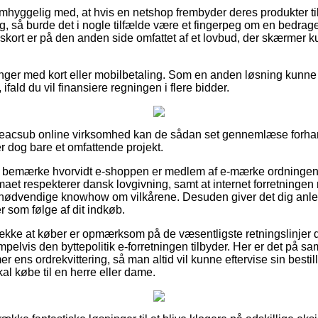
hyggelig med, at hvis en netshop frembyder deres produkter til 
lig, så burde det i nogle tilfælde være et fingerpeg om en bedrag
gskort er på den anden side omfattet af et lovbud, der skærmer 
alinger med kort eller mobilbetaling. Som en anden løsning kunn
fald du vil finansiere regningen i flere bidder.
en Seacsub online virksomhed kan de sådan set gennemlæse forh
r dog bare et omfattende projekt.
r at bemærke hvorvidt e-shoppen er medlem af e-mærke ordningen, 
rmaet respekterer dansk lovgivning, samt at internet forretninge
nødvendige knowhow om vilkårene. Desuden giver det dig anledn
r som følge af dit indkøb.
trække at køber er opmærksom på de væsentligste retningslinjer d
pelvis den byttepolitik e-forretningen tilbyder. Her er det på s
ens ordrekvittering, så man altid vil kunne eftervise sin besti
 købe til en herre eller dame.