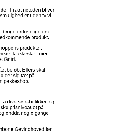
jder. Fragtmetoden bliver
gsmulighed er uden tvivl
l bruge ordren lige om
et vedkommende produkt.
shoppens produkter,
onkret klokkeslæt, med
får fri.
ået beløb. Ellers skal
older sig tæt på
 en pakkeshop.
fra diverse e-butikker, og
dske prisniveauet på
, og endda nogle gange
Wishbone Gevindhoved før