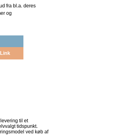
 fra bl.a. deres
mer og
Link
evering til et
lvvalgt tidspunkt.
eringsmodel ved køb af