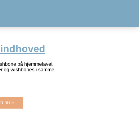
indhoved
wishbone på hjemmelavet
kker og wishbones i samme
b nu »