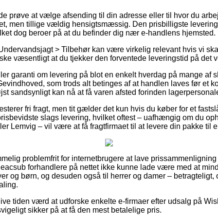
røve at vælge afsending til din adresse eller til hvor du arbe
ret, men tillige vældig hensigtsmæssig. Den prisbilligste leverin
ilket dog beroer på at du befinder dig nær e-handlens hjemsted.
Undervandsjagt > Tilbehør kan være virkelig relevant hvis vi ska
anske væsentligt at du tjekker den forventede leveringstid på d
ller garanti om levering på blot en enkelt hverdag på mange af 
indhoved, som trods alt betinges af at handlen laves før et k
st sandsynligt kan nå at få varen afsted forinden lagerpersonalet 
terer fri fragt, men tit gælder det kun hvis du køber for et fastsl
isbevidste slags levering, hvilket oftest – uafhængig om du oph
r Lemvig – vil være at få fragtfirmaet til at levere din pakke til
melig problemfrit for internetbrugere at lave prissammenligning 
 Seacsub forhandlere på nettet ikke kunne lade være med at min
byer og børn, og desuden også til herrer og damer – betragteligt
aling.
 blive tiden værd at udforske enkelte e-firmaer efter udsalg på 
igeligt sikker på at få den mest betalelige pris.