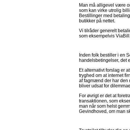
Man må alligevel være om
som kan virke utrolig bil
Bestillinger med betalin
butikker på nettet.
Vi tilråder generelt bet
som eksempelvis ViaBill, i
Inden folk bestiller i 
handelsbetingelser, det e
Et alternativt forslag e
tryghed om at internet fi
af fagmænd der har den 
bliver udsat for dilemmae
For øvrigt er det at fore
transaktionen, som eksem
man når som helst gemmer 
Gevindhoved, om man skal