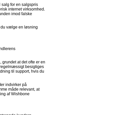
salg for en salgspris
erisk internet virksomhed.
kunden imod falske
e du vælge en løsning
andlerens
grundet at det ofte er en
n regelmæssigt besigtiges
ing til support, hvis du
er indvirker på
amme måde relevant, at
lling af Wishbone