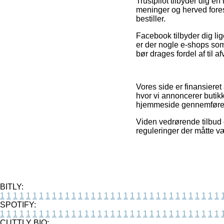
Trustpilot tilbyder dig e
meninger og herved fores
bestiller.
Facebook tilbyder dig lig
er der nogle e-shops som
bør drages fordel af til a
Vores side er finansieret
hvor vi annoncerer butikk
hjemmeside gennemfører
Viden vedrørende tilbud o
reguleringer der måtte væ
BITLY:
1
1
1
1
1
1
1
1
1
1
1
1
1
1
1
1
1
1
1
1
1
1
1
1
1
1
1
1
1
1
1
1
1
1
SPOTIFY:
1
1
1
1
1
1
1
1
1
1
1
1
1
1
1
1
1
1
1
1
1
1
1
1
1
1
1
1
1
1
1
1
1
1
CUTTLY BIO: