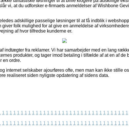
n række fantastiske løsninger til at blive klogere på adskillige ek
lår vi, at du udforsker e-firmaets anmeldelser af Wishbone Gevi
eledes adskillige passelige løsninger til at få indblik i websho
 giver folk mulighed for at give en anmeldelse af virksomhedens 
fvejning af hvor tilfredse kunderne er.
 af indtægter fra reklamer. Vi har samarbejder med en lang rækk
ernes produkter, og tager imod betaling i tilfælde af at en af d
 en ordre.
g internet selskaber ajourføres ofte, men man kan ikke stille os
re realiseret siden nyligste opdatering af sidens data.
1
1
1
1
1
1
1
1
1
1
1
1
1
1
1
1
1
1
1
1
1
1
1
1
1
1
1
1
1
1
1
1
1
1
1
1
1
1
1
1
1
1
1
1
1
1
1
1
1
1
1
1
1
1
1
1
1
1
1
1
1
1
1
1
1
1
1
1
1
1