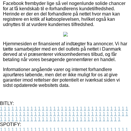
Facebook frembyder lige så vel nogenlunde solide chancer
for at få kendskab til e-forhandlerens kundetilfredshed.
Herinde er der en del forhandlere på nettet hvor man kan
registrere en kritik af købsoplevelsen, hvilket også kan
udnyttes til at vurdere kundernes tilfredshed.
Hjemmesiden er finansieret af indtægter fra annoncer. Vi har
tætte samarbejder med en del outlets på nettet i Danmark
derved at vi præsenterer virksomhedernes tilbud, og får
betaling når vores besøgende gennemfører en handel.
Informationer angående varer og internet forhandlere
ajourføres løbende, men det er ikke muligt for os at give
garantier imod rettelser der potentielt er iværksat siden vi
sidst opdaterede websitets data.
BITLY:
1
1
1
1
1
1
1
1
1
1
1
1
1
1
1
1
1
1
1
1
1
1
1
1
1
1
1
1
1
1
1
1
1
1
1
1
1
1
1
1
1
1
1
1
1
1
1
1
1
1
1
1
1
1
1
1
1
1
1
1
1
1
1
1
1
1
1
1
1
1
1
1
1
1
1
1
1
1
1
1
1
1
1
1
1
1
1
1
1
1
1
1
1
1
1
1
1
1
1
1
SPOTIFY:
1
1
1
1
1
1
1
1
1
1
1
1
1
1
1
1
1
1
1
1
1
1
1
1
1
1
1
1
1
1
1
1
1
1