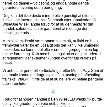
herrer og damer – voldsomt, og endda nogle gange
garantere levering uden beregning.
Dog kan det ikke desto mindre blive gunstigt at efterse
forskellige internet shops i Danmark efter rabatkoder på
WiseOne WiseHandle forud for at du gennemfører din
handel, således at du er garanteret at modtage den
prisbilligste pris.
Man skal imidlertid være opmærksom på, at ifald en butik
frembyder varer for en udsalgspris der kan virke umådelig
beskeden, så kunne det ofte være et fingerpeg om en fup
online forretning. Køb med betalingskort er dog inkluderet i
et reglement, der skærmer kunden overfor fup outlets på
nettet.
Vi anbefaler generelt kortbetalinger eller MobilePay. Som et
alternativ kunne du drage nytte af en løsning på afbetaling
fra f.eks. ViaBill, i tilfælde af at du hellere vil betale pengene
ude i fremtiden.
Forud for at nogen handler på en WiseLED webbutik burde
de i virkeligheden overveje netbutikkens