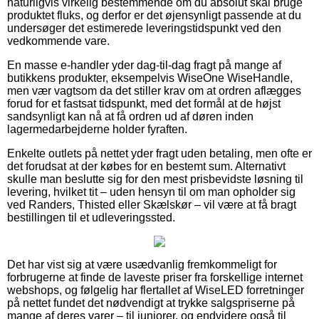
naturligvis virkelig bestemmende om du absolut skal bruge
produktet fluks, og derfor er det øjensynligt passende at du
undersøger det estimerede leveringstidspunkt ved den
vedkommende vare.
En masse e-handler yder dag-til-dag fragt på mange af
butikkens produkter, eksempelvis WiseOne WiseHandle,
men vær vagtsom da det stiller krav om at ordren aflægges
forud for et fastsat tidspunkt, med det formål at de højst
sandsynligt kan nå at få ordren ud af døren inden
lagermedarbejderne holder fyraften.
Enkelte outlets på nettet yder fragt uden betaling, men ofte er
det forudsat at der købes for en bestemt sum. Alternativt
skulle man beslutte sig for den mest prisbevidste løsning til
levering, hvilket tit – uden hensyn til om man opholder sig
ved Randers, Thisted eller Skælskør – vil være at få bragt
bestillingen til et udleveringssted.
Det har vist sig at være usædvanlig fremkommeligt for
forbrugerne at finde de laveste priser fra forskellige internet
webshops, og følgelig har flertallet af WiseLED forretninger
på nettet fundet det nødvendigt at trykke salgspriserne på
mange af deres varer – til juniorer, og endvidere også til