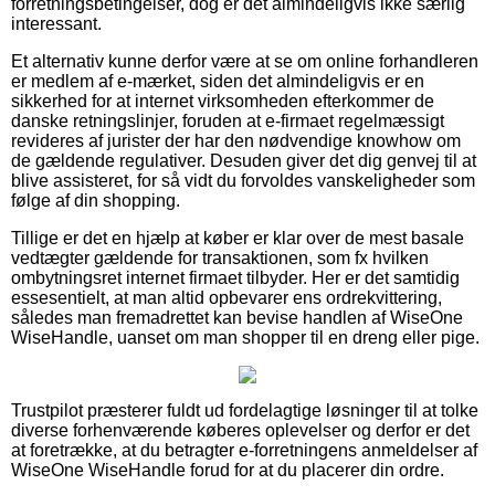
forretningsbetingelser, dog er det almindeligvis ikke særlig
interessant.
Et alternativ kunne derfor være at se om online forhandleren
er medlem af e-mærket, siden det almindeligvis er en
sikkerhed for at internet virksomheden efterkommer de
danske retningslinjer, foruden at e-firmaet regelmæssigt
revideres af jurister der har den nødvendige knowhow om
de gældende regulativer. Desuden giver det dig genvej til at
blive assisteret, for så vidt du forvoldes vanskeligheder som
følge af din shopping.
Tillige er det en hjælp at køber er klar over de mest basale
vedtægter gældende for transaktionen, som fx hvilken
ombytningsret internet firmaet tilbyder. Her er det samtidig
essesentielt, at man altid opbevarer ens ordrekvittering,
således man fremadrettet kan bevise handlen af WiseOne
WiseHandle, uanset om man shopper til en dreng eller pige.
Trustpilot præsterer fuldt ud fordelagtige løsninger til at tolke
diverse forhenværende køberes oplevelser og derfor er det
at foretrække, at du betragter e-forretningens anmeldelser af
WiseOne WiseHandle forud for at du placerer din ordre.