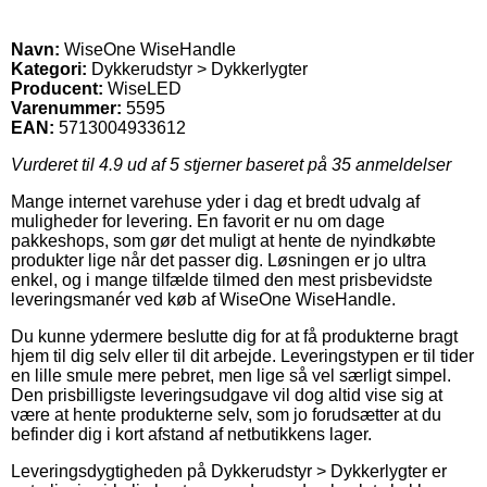
Navn:
WiseOne WiseHandle
Kategori:
Dykkerudstyr > Dykkerlygter
Producent:
WiseLED
Varenummer:
5595
EAN:
5713004933612
Vurderet til
4.9
ud af 5 stjerner baseret på
35
anmeldelser
Mange internet varehuse yder i dag et bredt udvalg af
muligheder for levering. En favorit er nu om dage
pakkeshops, som gør det muligt at hente de nyindkøbte
produkter lige når det passer dig. Løsningen er jo ultra
enkel, og i mange tilfælde tilmed den mest prisbevidste
leveringsmanér ved køb af WiseOne WiseHandle.
Du kunne ydermere beslutte dig for at få produkterne bragt
hjem til dig selv eller til dit arbejde. Leveringstypen er til tider
en lille smule mere pebret, men lige så vel særligt simpel.
Den prisbilligste leveringsudgave vil dog altid vise sig at
være at hente produkterne selv, som jo forudsætter at du
befinder dig i kort afstand af netbutikkens lager.
Leveringsdygtigheden på Dykkerudstyr > Dykkerlygter er