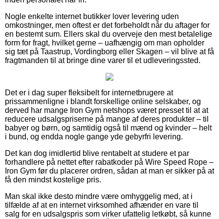
Nogle enkelte internet butikker lover levering uden
omkostninger, men oftest er det forbeholdt når du aftager for
en bestemt sum. Ellers skal du overveje den mest betalelige
form for fragt, hvilket gerne – uafhængig om man opholder
sig tæt på Taastrup, Vordingborg eller Skagen – vil blive at få
fragtmanden til at bringe dine varer til et udleveringssted.
Det er i dag super fleksibelt for internetbrugere at
prissammenligne i blandt forskellige online selskaber, og
derved har mange Iron Gym netshops været presset til at at
reducere udsalgspriserne på mange af deres produkter – til
babyer og børn, og samtidig også til mænd og kvinder – helt
i bund, og endda nogle gange yde gebyrfri levering.
Det kan dog imidlertid blive rentabelt at studere et par
forhandlere på nettet efter rabatkoder på Wire Speed Rope –
Iron Gym før du placerer ordren, sådan at man er sikker på at
få den mindst kostelige pris.
Man skal ikke desto mindre være omhyggelig med, at i
tilfælde af at en internet virksomhed afhænder en vare til
salg for en udsalgspris som virker ufattelig letkøbt, så kunne