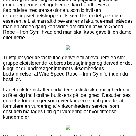
grundlæggende betingelser der kan håndhæves i
forbindelse med transaktionen, som fx hvilken
returneringsret netshoppen tilsikrer. Her er det ydermere
essesentielt, at man altid bevarer ens faktura e-mail, således
man en anden gang kan vidne om ordren af Wire Speed
Rope – Iron Gym, hvad end man skal købe gave til en dame
eller herre.
Trustpilot yder de facto fine genveje til at evaluere en stor
gruppe eksisterende køberes betragtninger og derved er det
klogt, at du undersøger internet virksomhedens
bedømmelser af Wire Speed Rope – Iron Gym forinden du
bestiller.
Facebook fremskaffer endvidere faktisk sikre muligheder for
at få et kig ind i online butikkens pålidelighed. Desuden ses
en del e-forretninger som giver kunderne mulighed for at
formulere en vurdering af virksomhedens service, som
desuden må tages i brug til vurdering af hvor tilfredse
kunderne er.