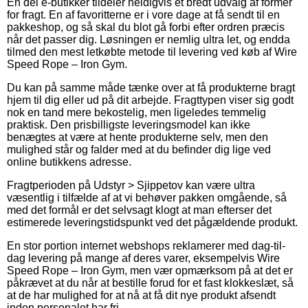
En del e-butikker tildeler heldigvis et bredt udvalg af former
for fragt. En af favoritterne er i vore dage at få sendt til en
pakkeshop, og så skal du blot gå forbi efter ordren præcis
når det passer dig. Løsningen er nemlig ultra let, og endda
tilmed den mest letkøbte metode til levering ved køb af Wire
Speed Rope – Iron Gym.
Du kan på samme måde tænke over at få produkterne bragt
hjem til dig eller ud på dit arbejde. Fragttypen viser sig godt
nok en tand mere bekostelig, men ligeledes temmelig
praktisk. Den prisbilligste leveringsmodel kan ikke
benægtes at være at hente produkterne selv, men den
mulighed står og falder med at du befinder dig lige ved
online butikkens adresse.
Fragtperioden på Udstyr > Sjippetov kan være ultra
væsentlig i tilfælde af at vi behøver pakken omgående, så
med det formål er det selvsagt klogt at man efterser det
estimerede leveringstidspunkt ved det pågældende produkt.
En stor portion internet webshops reklamerer med dag-til-
dag levering på mange af deres varer, eksempelvis Wire
Speed Rope – Iron Gym, men vær opmærksom på at det er
påkrævet at du når at bestille forud for et fast klokkeslæt, så
at de har mulighed for at nå at få dit nye produkt afsendt
inden personalet har fri.