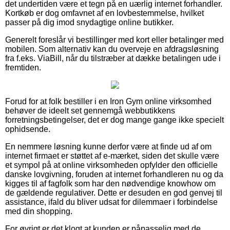
det undertiden være et tegn på en uærlig internet forhandler.
Kortkøb er dog omfavnet af en lovbestemmelse, hvilket
passer på dig imod snydagtige online butikker.
Generelt foreslår vi bestillinger med kort eller betalinger med
mobilen. Som alternativ kan du overveje en afdragsløsning
fra f.eks. ViaBill, når du tilstræber at dække betalingen ude i
fremtiden.
Forud for at folk bestiller i en Iron Gym online virksomhed
behøver de ideelt set gennemgå webbutikkens
forretningsbetingelser, det er dog mange gange ikke specielt
ophidsende.
En nemmere løsning kunne derfor være at finde ud af om
internet firmaet er støttet af e-mærket, siden det skulle være
et sympol på at online virksomheden opfylder den officielle
danske lovgivning, foruden at internet forhandleren nu og da
kigges til af fagfolk som har den nødvendige knowhow om
de gældende regulativer. Dette er desuden en god genvej til
assistance, ifald du bliver udsat for dilemmaer i forbindelse
med din shopping.
For øvrigt er det klogt at kunden er påpasselig med de