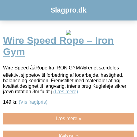
Slagpro.dk
Wire Speed Rope – Iron
Gym
Wire Speed ââRope fra IRON GYMÂ® er et særdeles
effektivt sjippetov til forbedring af fodarbejde, hastighed,
balance og kondition. Fremstillet med materialer af høj
kvalitet designet til langvarig, intens brug Kugleleje sikrer
jævn rotation 3m fuldt j
(Læs mere)
149
kr.
(Vis fragtpris)
Læs mere »
Køb nu »