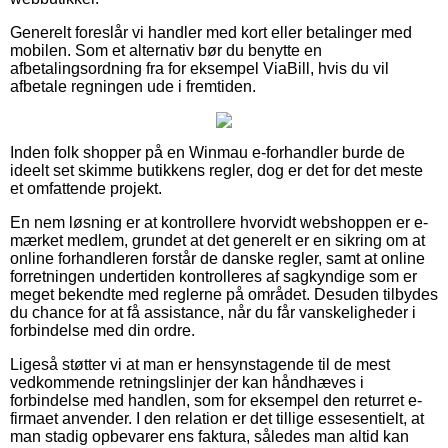
Generelt foreslår vi handler med kort eller betalinger med
mobilen. Som et alternativ bør du benytte en
afbetalingsordning fra for eksempel ViaBill, hvis du vil
afbetale regningen ude i fremtiden.
Inden folk shopper på en Winmau e-forhandler burde de
ideelt set skimme butikkens regler, dog er det for det meste
et omfattende projekt.
En nem løsning er at kontrollere hvorvidt webshoppen er e-
mærket medlem, grundet at det generelt er en sikring om at
online forhandleren forstår de danske regler, samt at online
forretningen undertiden kontrolleres af sagkyndige som er
meget bekendte med reglerne på området. Desuden tilbydes
du chance for at få assistance, når du får vanskeligheder i
forbindelse med din ordre.
Ligeså støtter vi at man er hensynstagende til de mest
vedkommende retningslinjer der kan håndhæves i
forbindelse med handlen, som for eksempel den returret e-
firmaet anvender. I den relation er det tillige essesentielt, at
man stadig opbevarer ens faktura, således man altid kan