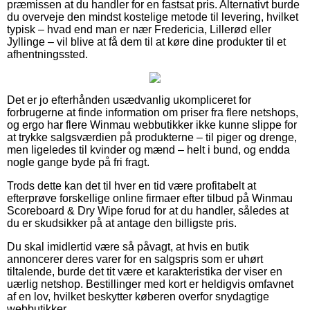
præmissen at du handler for en fastsat pris. Alternativt burde
du overveje den mindst kostelige metode til levering, hvilket
typisk – hvad end man er nær Fredericia, Lillerød eller
Jyllinge – vil blive at få dem til at køre dine produkter til et
afhentningssted.
Det er jo efterhånden usædvanlig ukompliceret for
forbrugerne at finde information om priser fra flere netshops,
og ergo har flere Winmau webbutikker ikke kunne slippe for
at trykke salgsværdien på produkterne – til piger og drenge,
men ligeledes til kvinder og mænd – helt i bund, og endda
nogle gange byde på fri fragt.
Trods dette kan det til hver en tid være profitabelt at
efterprøve forskellige online firmaer efter tilbud på Winmau
Scoreboard & Dry Wipe forud for at du handler, således at
du er skudsikker på at antage den billigste pris.
Du skal imidlertid være så påvagt, at hvis en butik
annoncerer deres varer for en salgspris som er uhørt
tiltalende, burde det tit være et karakteristika der viser en
uærlig netshop. Bestillinger med kort er heldigvis omfavnet
af en lov, hvilket beskytter køberen overfor snydagtige
webbutikker.