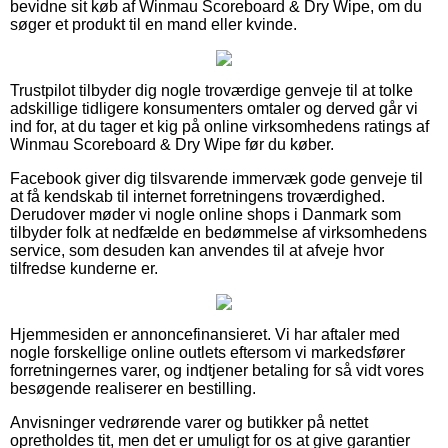
bevidne sit køb af Winmau Scoreboard & Dry Wipe, om du
søger et produkt til en mand eller kvinde.
Trustpilot tilbyder dig nogle troværdige genveje til at tolke
adskillige tidligere konsumenters omtaler og derved går vi
ind for, at du tager et kig på online virksomhedens ratings af
Winmau Scoreboard & Dry Wipe før du køber.
Facebook giver dig tilsvarende immervæk gode genveje til
at få kendskab til internet forretningens troværdighed.
Derudover møder vi nogle online shops i Danmark som
tilbyder folk at nedfælde en bedømmelse af virksomhedens
service, som desuden kan anvendes til at afveje hvor
tilfredse kunderne er.
Hjemmesiden er annoncefinansieret. Vi har aftaler med
nogle forskellige online outlets eftersom vi markedsfører
forretningernes varer, og indtjener betaling for så vidt vores
besøgende realiserer en bestilling.
Anvisninger vedrørende varer og butikker på nettet
opretholdes tit, men det er umuligt for os at give garantier