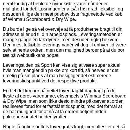
nemt for dig at hente de nyindkøbte varer når der er
mulighed for det. Løsningen er altså i høj grad fleksibel, og
desuden tillige den mest prisbevidste fragtmetode ved køb
af Winmau Scoreboard & Dry Wipe.
Du burde lige så vel overveje at få produkterne bragt til din
adresse eller ud til din arbejdsplads. Leveringsmetoden er
mange gange en tak dyrere, men desuden rigtig bekvem.
Den mest letkøbte leveringsmanér vil dog til enhver tid være
selv at hente ordren, men den mulighed beroer på at du bor
tæt på webbutikkens bopæl.
Leveringstiden på Sport kan vise sig at være super aktuel
hvis man mangler din pakke om kort tid, så herved er det
rimelig på sin plads at man besigtiger det estimerede
leveringstidspunkt ved det respektive produkt.
En hel del firmaer på nettet lover dag-til-dag fragt på de
fleste af deres varenumre, eksempelvis Winmau Scoreboard
& Dry Wipe, men som ikke desto mindre påkræver at orden
realiseres forud for et fastslået tidspunkt, med det formål at
de har mulighed for at nå at få ordren betjent inden
pakkepersonalet holder fyraften.
Nogle få online outlets lover gratis fragt, men oftest er det så