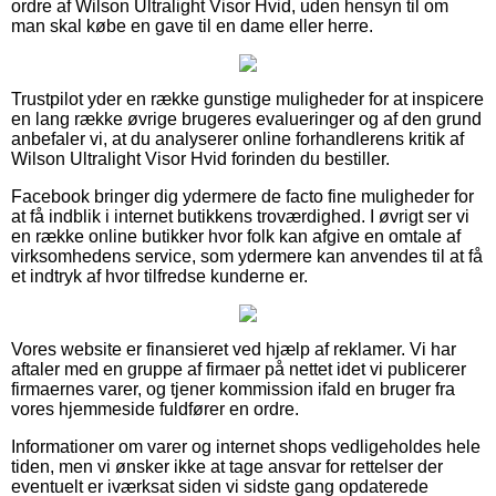
ordre af Wilson Ultralight Visor Hvid, uden hensyn til om
man skal købe en gave til en dame eller herre.
Trustpilot yder en række gunstige muligheder for at inspicere
en lang række øvrige brugeres evalueringer og af den grund
anbefaler vi, at du analyserer online forhandlerens kritik af
Wilson Ultralight Visor Hvid forinden du bestiller.
Facebook bringer dig ydermere de facto fine muligheder for
at få indblik i internet butikkens troværdighed. I øvrigt ser vi
en række online butikker hvor folk kan afgive en omtale af
virksomhedens service, som ydermere kan anvendes til at få
et indtryk af hvor tilfredse kunderne er.
Vores website er finansieret ved hjælp af reklamer. Vi har
aftaler med en gruppe af firmaer på nettet idet vi publicerer
firmaernes varer, og tjener kommission ifald en bruger fra
vores hjemmeside fuldfører en ordre.
Informationer om varer og internet shops vedligeholdes hele
tiden, men vi ønsker ikke at tage ansvar for rettelser der
eventuelt er iværksat siden vi sidste gang opdaterede