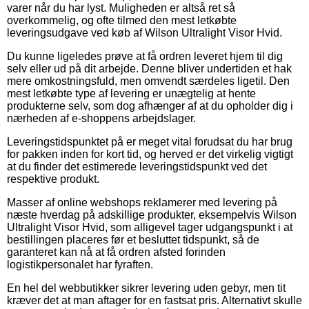
varer når du har lyst. Muligheden er altså ret så
overkommelig, og ofte tilmed den mest letkøbte
leveringsudgave ved køb af Wilson Ultralight Visor Hvid.
Du kunne ligeledes prøve at få ordren leveret hjem til dig
selv eller ud på dit arbejde. Denne bliver undertiden et hak
mere omkostningsfuld, men omvendt særdeles ligetil. Den
mest letkøbte type af levering er unægtelig at hente
produkterne selv, som dog afhænger af at du opholder dig i
nærheden af e-shoppens arbejdslager.
Leveringstidspunktet på er meget vital forudsat du har brug
for pakken inden for kort tid, og herved er det virkelig vigtigt
at du finder det estimerede leveringstidspunkt ved det
respektive produkt.
Masser af online webshops reklamerer med levering på
næste hverdag på adskillige produkter, eksempelvis Wilson
Ultralight Visor Hvid, som alligevel tager udgangspunkt i at
bestillingen placeres før et besluttet tidspunkt, så de
garanteret kan nå at få ordren afsted forinden
logistikpersonalet har fyraften.
En hel del webbutikker sikrer levering uden gebyr, men tit
kræver det at man aftager for en fastsat pris. Alternativt skulle