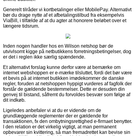
Generelt tilråder vi kortbetalinger eller MobilePay. Alternativt
bør du drage nytte af et afbetalingstilbud fra eksempelvis
ViaBill, i tilfælde af at du agter at honorere beløbet over et
længere tidsrum.
Inden nogen handler hos en Wilson netshop bør de
utvivlsomt kigge på netbutikkens forretningsbetingelser, dog
er det i reglen ikke særlig spændende.
Et alternativt forslag kunne derfor være at bemærke om
internet webshoppen er e-mærke tilsluttet, fordi det bør være
et bevis på at internet butikken imødekommer de danske
regler, foruden at netshoppen hyppigt vurderes af fagfolk der
forstår de gældende bestemmelser. Dette er desuden din
genvej til bistand, såfremt du forvoldes besvær som følge af
dit indkøb.
Ligeledes anbefaler vi at du er vidende om de
grundlæggende reglementer der er gældende for
transaktionen, fx den ombytningsrettighed e-firmaet benytter.
I den relation er det virkelig vigtigt, at man permanent
opbevarer sin kvittering, så man fremadrettet kan bevise sin