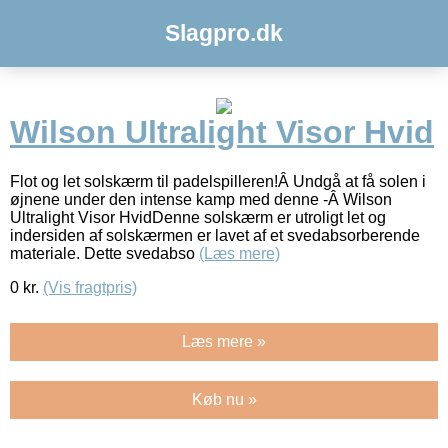
Slagpro.dk
Wilson Ultralight Visor Hvid
Flot og let solskærm til padelspilleren!Â Undgå at få solen i
øjnene under den intense kamp med denne -Â Wilson
Ultralight Visor HvidDenne solskærm er utroligt let og
indersiden af solskærmen er lavet af et svedabsorberende
materiale. Dette svedabso
(Læs mere)
0
kr.
(Vis fragtpris)
Læs mere »
Køb nu »