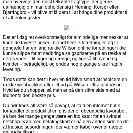
man overveje den mest letkøbte fragttype, der gerne –
uafhængig om man opholder sig i Herning, Korsør eller
Bjerringbro – vil blive at få dem til at bringe dine produkter til
et afhentningssted.
Det er i dag ret overkommeligt for almindelige mennesker at
finde de laveste priser i blandt flere e-forretninger, og til
gengæld har en lang række Wilson online forretninger ikke
kunne slippe for at nedbringe salgspriserne på en række af
deres varer – til piger og drenge, og ligeså til mænd og
kvinder – betragteligt, og endda nogle gange sikre fragtfri
levering.
Trods dette kan det til hver en tid blive smart at inspicere en
række webbutikker efter tilbud på Wilson Ultralight Visor
Hvid før du shopper, så man er på den sikre side med at
indhente den bedste pris.
Du bør trods alt være så påvagt, at ifald en internet butik
forhandler et produkt til en pris der er ubegribelig favorabel,
så bør det mange gange være en indikator for en svindel
netshop. Køb med betalingskort er på den anden side en del
af Indsigelsesordningen, der værner køber overfor uægte
online butikker.