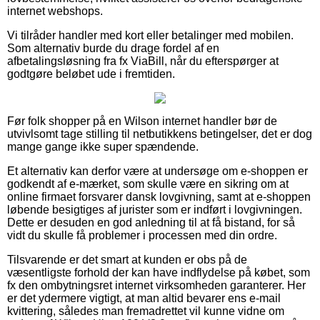
internet webshops.
Vi tilråder handler med kort eller betalinger med mobilen.
Som alternativ burde du drage fordel af en
afbetalingsløsning fra fx ViaBill, når du efterspørger at
godtgøre beløbet ude i fremtiden.
Før folk shopper på en Wilson internet handler bør de
utvivlsomt tage stilling til netbutikkens betingelser, det er dog
mange gange ikke super spændende.
Et alternativ kan derfor være at undersøge om e-shoppen er
godkendt af e-mærket, som skulle være en sikring om at
online firmaet forsvarer dansk lovgivning, samt at e-shoppen
løbende besigtiges af jurister som er indført i lovgivningen.
Dette er desuden en god anledning til at få bistand, for så
vidt du skulle få problemer i processen med din ordre.
Tilsvarende er det smart at kunden er obs på de
væsentligste forhold der kan have indflydelse på købet, som
fx den ombytningsret internet virksomheden garanterer. Her
er det ydermere vigtigt, at man altid bevarer ens e-mail
kvittering, således man fremadrettet vil kunne vidne om