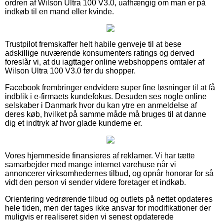
ordren af Wilson Ultra 100 V3.0, uafhængig om man er på
indkøb til en mand eller kvinde.
Trustpilot fremskaffer helt habile genveje til at bese
adskillige nuværende konsumenters ratings og derved
foreslår vi, at du iagttager online webshoppens omtaler af
Wilson Ultra 100 V3.0 før du shopper.
Facebook frembringer endvidere super fine løsninger til at få
indblik i e-firmaets kundefokus. Desuden ses nogle online
selskaber i Danmark hvor du kan ytre en anmeldelse af
deres køb, hvilket på samme måde må bruges til at danne
dig et indtryk af hvor glade kunderne er.
Vores hjemmeside finansieres af reklamer. Vi har tætte
samarbejder med mange internet varehuse når vi
annoncerer virksomhedernes tilbud, og opnår honorar for så
vidt den person vi sender videre foretager et indkøb.
Orientering vedrørende tilbud og outlets på nettet opdateres
hele tiden, men der tages ikke ansvar for modifikationer der
muligvis er realiseret siden vi senest opdaterede