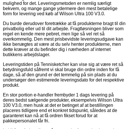
mulighed for det. Leveringsmetoden er nemlig særligt
bekvem, og mange gange ydermere den mest betalelige
form for levering ved køb af Wilson Ultra 100 V3.0.
Du burde derudover foretrække at få produkterne bragt til din
privatbolig eller ud til dit arbejde. Fragtløsningen bliver som
regel en kende mere pebret, men lige så vel ret så
overkommelig. Den mest prisbevidste leveringsudgave kan
ikke benægtes at være at du selv henter produkterne, men
dette kræver at du befinder dig i nærheden af internet
butikkens arbejdslager.
Leveringstiden på Tennisketcher kan vise sig at være ret så
betydningsfuld såfremt vi skal bruge din ordre inden for få
dage, så af den grund er det temmelig på sin plads at du
undersøger den estimerede leveringsdato for det respektive
produkt.
En stor portion e-handler frembyder 1 dags levering på
deres bedst sælgende produkter, eksempelvis Wilson Ultra
100 V3.0, men husk at det er betinget af at bestillingen
placeres tidligere end et konkret tidspunkt, således at de
garanteret kan nå at få ordren fikset forud for at
pakkepersonalet får fri.