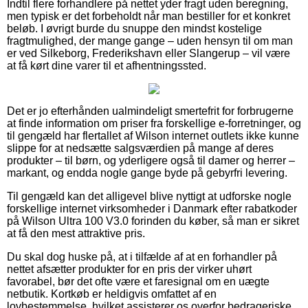
Indtil flere forhandlere på nettet yder fragt uden beregning,
men typisk er det forbeholdt når man bestiller for et konkret
beløb. I øvrigt burde du snuppe den mindst kostelige
fragtmulighed, der mange gange – uden hensyn til om man
er ved Silkeborg, Frederikshavn eller Slangerup – vil være
at få kørt dine varer til et afhentningssted.
Det er jo efterhånden ualmindeligt smertefrit for forbrugerne
at finde information om priser fra forskellige e-forretninger, og
til gengæld har flertallet af Wilson internet outlets ikke kunne
slippe for at nedsætte salgsværdien på mange af deres
produkter – til børn, og yderligere også til damer og herrer –
markant, og endda nogle gange byde på gebyrfri levering.
Til gengæld kan det alligevel blive nyttigt at udforske nogle
forskellige internet virksomheder i Danmark efter rabatkoder
på Wilson Ultra 100 V3.0 forinden du køber, så man er sikret
at få den mest attraktive pris.
Du skal dog huske på, at i tilfælde af at en forhandler på
nettet afsætter produkter for en pris der virker uhørt
favorabel, bør det ofte være et faresignal om en uægte
netbutik. Kortkøb er heldigvis omfattet af en
lovbestemmelse, hvilket assisterer os overfor bedrageriske