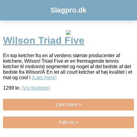
Slagpro.dk
Wilson Triad Five
En top ketcher fra en af verdens største producenter af
ketchere, Wilson! Triad Five er en fremragende tennis
ketcher til motionist segmentet og noget af det bedste af det
bedste fra Wilson!Â En let all court ketcher af høj kvalitet i et
mat og cool l
(Læs mere)
1299
kr.
(Vis fragtpris)
Læs mere »
Køb nu »