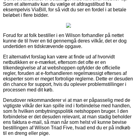
Som et alternativ kan du vælge et afdragstilbud fra
eksempelvis ViaBill, for så vidt du ser en fordel i at betale
beløbet i flere bidder.
Forud for at folk bestiller i en Wilson forhandler på nettet
kunne de til hver en tid gennemgå deres vilkår, det er dog
undertiden en tidskrævende opgave.
Et alternativt forslag kan være at finde ud af hvorvidt
netbutikken er e-mærket, eftersom det ofte er en
tilkendegivelse af at webshoppen opfylder de officielle
regler, foruden at e-forhandleren regelmæssigt efterses af
eksperter som er meget fortrolige reglerne. Dette er desuden
din chance for support, hvis du oplever problemstillinger i
processen med dit køb.
Derudover rekommanderer vi at man er påpasselig med de
vigtigste vilkår der kan spille ind i forbindelse med handlen,
som fx hvilken ombytningspolitik netshoppen bruger. I den
forbindelse er det desuden relevant, at man stadig beholder
ens faktura e-mail, så man når som helst vil kunne bevise
bestillingen af Wilson Triad Five, hvad end du er på indkøb
til en dreng eller pige.