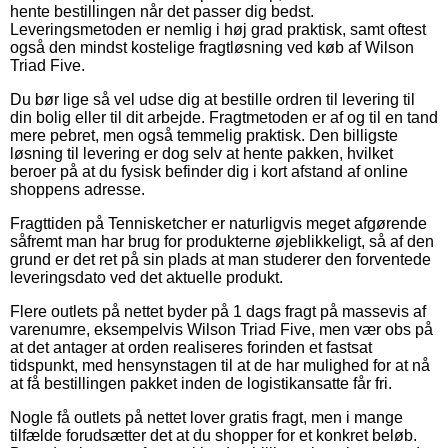
hente bestillingen når det passer dig bedst.
Leveringsmetoden er nemlig i høj grad praktisk, samt oftest
også den mindst kostelige fragtløsning ved køb af Wilson
Triad Five.
Du bør lige så vel udse dig at bestille ordren til levering til
din bolig eller til dit arbejde. Fragtmetoden er af og til en tand
mere pebret, men også temmelig praktisk. Den billigste
løsning til levering er dog selv at hente pakken, hvilket
beroer på at du fysisk befinder dig i kort afstand af online
shoppens adresse.
Fragttiden på Tennisketcher er naturligvis meget afgørende
såfremt man har brug for produkterne øjeblikkeligt, så af den
grund er det ret på sin plads at man studerer den forventede
leveringsdato ved det aktuelle produkt.
Flere outlets på nettet byder på 1 dags fragt på massevis af
varenumre, eksempelvis Wilson Triad Five, men vær obs på
at det antager at orden realiseres forinden et fastsat
tidspunkt, med hensynstagen til at de har mulighed for at nå
at få bestillingen pakket inden de logistikansatte får fri.
Nogle få outlets på nettet lover gratis fragt, men i mange
tilfælde forudsætter det at du shopper for et konkret beløb.