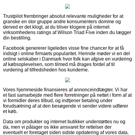
Trustpilot frembringer absolut relevante muligheder for at
granske en stor gruppe andre konsumenters domme og
derved er det klogt, at du bliver klogere på internet
virksomhedens ratings af Wilson Triad Five inden du lægger
din bestilling.
Facebook genererer ligeledes visse fine chancer for at få
indsigt i online firmaets popularitet. Herinde møder vi en del
online selskaber i Danmark hvor folk kan afgive en vurdering
af købsoplevelsen, som tilmed må drages fordel af til
vurdering af tilfredsheden hos kunderne.
Vores hjemmeside finansieres af annonceindtægter. Vi har
et fast samarbejde med flere forretninger på nettet i form af at
vi formidler deres tilbud, og indtjener betaling under
forudsætning af at den besøgende vi sender videre udfører
et køb.
Data om produkter og internet butikker understøttes nu og
da, men vi påtager os ikke ansvaret for rettelser der
eventuelt er foretaget siden sidste opdatering af vores data.