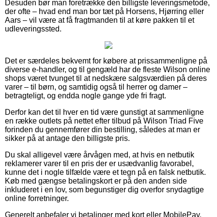
Desuden bør man foretrække den billigste leveringsmetode,
der ofte – hvad end man bor tæt på Horsens, Hjørring eller
Aars – vil være at få fragtmanden til at køre pakken til et
udleveringssted.
Det er særdeles bekvemt for købere at prissammenligne på
diverse e-handler, og til gengæld har de fleste Wilson online
shops været tvunget til at nedskære salgsværdien på deres
varer – til børn, og samtidig også til herrer og damer –
betragteligt, og endda nogle gange yde fri fragt.
Derfor kan det til hver en tid være gunstigt at sammenligne
en række outlets på nettet efter tilbud på Wilson Triad Five
forinden du gennemfører din bestilling, således at man er
sikker på at antage den billigste pris.
Du skal alligevel være årvågen med, at hvis en netbutik
reklamerer varer til en pris der er usædvanlig favorabel,
kunne det i nogle tilfælde være et tegn på en falsk netbutik.
Køb med gængse betalingskort er på den anden side
inkluderet i en lov, som begunstiger dig overfor snydagtige
online forretninger.
Generelt anbefaler vi betalinger med kort eller MobilePay.