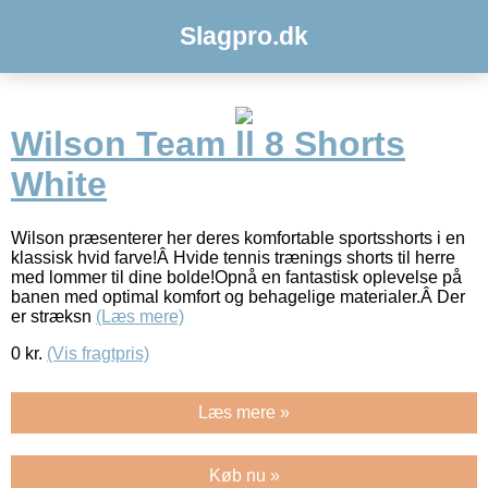
Slagpro.dk
Wilson Team ll 8 Shorts
White
Wilson præsenterer her deres komfortable sportsshorts i en
klassisk hvid farve!Â Hvide tennis trænings shorts til herre
med lommer til dine bolde!Opnå en fantastisk oplevelse på
banen med optimal komfort og behagelige materialer.Â Der
er stræksn
(Læs mere)
0
kr.
(Vis fragtpris)
Læs mere »
Køb nu »