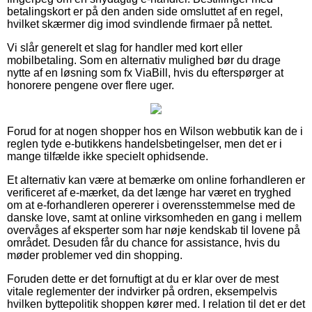
betalingskort er på den anden side omsluttet af en regel,
hvilket skærmer dig imod svindlende firmaer på nettet.
Vi slår generelt et slag for handler med kort eller
mobilbetaling. Som en alternativ mulighed bør du drage
nytte af en løsning som fx ViaBill, hvis du efterspørger at
honorere pengene over flere uger.
Forud for at nogen shopper hos en Wilson webbutik kan de i
reglen tyde e-butikkens handelsbetingelser, men det er i
mange tilfælde ikke specielt ophidsende.
Et alternativ kan være at bemærke om online forhandleren er
verificeret af e-mærket, da det længe har været en tryghed
om at e-forhandleren opererer i overensstemmelse med de
danske love, samt at online virksomheden en gang i mellem
overvåges af eksperter som har nøje kendskab til lovene på
området. Desuden får du chance for assistance, hvis du
møder problemer ved din shopping.
Foruden dette er det fornuftigt at du er klar over de mest
vitale reglementer der indvirker på ordren, eksempelvis
hvilken byttepolitik shoppen kører med. I relation til det er det