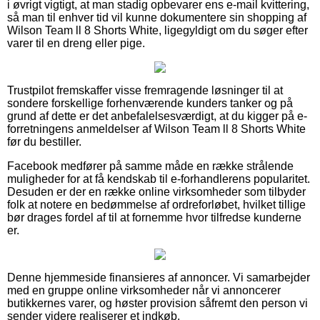
i øvrigt vigtigt, at man stadig opbevarer ens e-mail kvittering,
så man til enhver tid vil kunne dokumentere sin shopping af
Wilson Team ll 8 Shorts White, ligegyldigt om du søger efter
varer til en dreng eller pige.
Trustpilot fremskaffer visse fremragende løsninger til at
sondere forskellige forhenværende kunders tanker og på
grund af dette er det anbefalelsesværdigt, at du kigger på e-
forretningens anmeldelser af Wilson Team ll 8 Shorts White
før du bestiller.
Facebook medfører på samme måde en række strålende
muligheder for at få kendskab til e-forhandlerens popularitet.
Desuden er der en række online virksomheder som tilbyder
folk at notere en bedømmelse af ordreforløbet, hvilket tillige
bør drages fordel af til at fornemme hvor tilfredse kunderne
er.
Denne hjemmeside finansieres af annoncer. Vi samarbejder
med en gruppe online virksomheder når vi annoncerer
butikkernes varer, og høster provision såfremt den person vi
sender videre realiserer et indkøb.