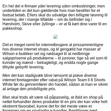
En hel del e-firmaer yder levering uden omkostninger, men
undertiden er det kun gældende hvis man bestiller for et
fastsat beløb. Ellers skal du udvælge den billigste løsning til
levering, der i mange tilfælde – om du befinder sig i
Hørsholm, Skive eller Jyllinge – er at få kørt dine varer til en
pakkeshop.
Det er meget nemt for internetbrugere at prissammenligne
hos diverse internet shops, og til gengæld har masser af
Wilson e-butikker set sig nødsaget til at nedbringe
salgspriserne på produkterne – til juniorer, lige så vel som til
kvinder og mænd – betragteligt, og endda nogle gange
tilbyde gebyrfri levering.
Men det kan stadigvæk blive lønsomt at prøve diverse
internet foretagender efter rabat på Wilson Team ll 8 Shorts
White før du gennemfører din handel, sådan at man er sikret
at antage den prisbilligste pris.
Man skal trods alt være så påpasselig, at ifald en shop på
nettet forhandler deres produkter til en pris der kan virke helt
ekstremt favorabel, kunne det for det meste være et
fingerpeg om en snydagtig e-handler. Bestillinger med