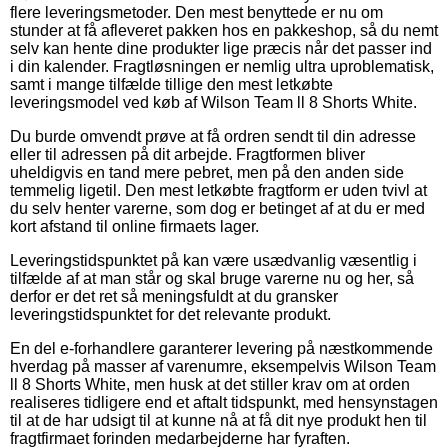
flere leveringsmetoder. Den mest benyttede er nu om
stunder at få afleveret pakken hos en pakkeshop, så du nemt
selv kan hente dine produkter lige præcis når det passer ind
i din kalender. Fragtløsningen er nemlig ultra uproblematisk,
samt i mange tilfælde tillige den mest letkøbte
leveringsmodel ved køb af Wilson Team ll 8 Shorts White.
Du burde omvendt prøve at få ordren sendt til din adresse
eller til adressen på dit arbejde. Fragtformen bliver
uheldigvis en tand mere pebret, men på den anden side
temmelig ligetil. Den mest letkøbte fragtform er uden tvivl at
du selv henter varerne, som dog er betinget af at du er med
kort afstand til online firmaets lager.
Leveringstidspunktet på kan være usædvanlig væsentlig i
tilfælde af at man står og skal bruge varerne nu og her, så
derfor er det ret så meningsfuldt at du gransker
leveringstidspunktet for det relevante produkt.
En del e-forhandlere garanterer levering på næstkommende
hverdag på masser af varenumre, eksempelvis Wilson Team
ll 8 Shorts White, men husk at det stiller krav om at orden
realiseres tidligere end et aftalt tidspunkt, med hensynstagen
til at de har udsigt til at kunne nå at få dit nye produkt hen til
fragtfirmaet forinden medarbejderne har fyraften.