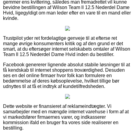
gemmer ens kvittering, således man fremadrettet vil kunne
bevidne bestillingen af Wilson Team ll 12.5 Nederdel Dame
Hvid, ligegyldigt om man leder efter en vare til en mand eller
kvinde.
Trustpilot yder ret fordelagtige genveje til at efterse ret
mange øvrige konsumenters kritik og af den grund er det
smart, at du eftersøger internet selskabets omtaler af Wilson
Team ll 12.5 Nederdel Dame Hvid inden du bestiller.
Facebook genererer lignende absolut stabile løsninger til at
få kendskab til internet shoppens troværdighed. Desuden
ses en del online firmaer hvor folk kan formulere en
bedømmelse af deres købsoplevelse, hvilket tillige bør
udnyttes til at få et indtryk af kundetilfredsheden.
Dette website er finansieret af reklameindtægter. Vi
samarbejder med en mængde internet varehuse i form af at
vi markedsfører firmaernes varer, og indkasserer
kommission ifald en bruger fra vores side realiserer en
bestilling.