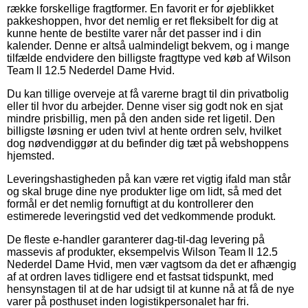
række forskellige fragtformer. En favorit er for øjeblikket
pakkeshoppen, hvor det nemlig er ret fleksibelt for dig at
kunne hente de bestilte varer når det passer ind i din
kalender. Denne er altså ualmindeligt bekvem, og i mange
tilfælde endvidere den billigste fragttype ved køb af Wilson
Team ll 12.5 Nederdel Dame Hvid.
Du kan tillige overveje at få varerne bragt til din privatbolig
eller til hvor du arbejder. Denne viser sig godt nok en sjat
mindre prisbillig, men på den anden side ret ligetil. Den
billigste løsning er uden tvivl at hente ordren selv, hvilket
dog nødvendiggør at du befinder dig tæt på webshoppens
hjemsted.
Leveringshastigheden på kan være ret vigtig ifald man står
og skal bruge dine nye produkter lige om lidt, så med det
formål er det nemlig fornuftigt at du kontrollerer den
estimerede leveringstid ved det vedkommende produkt.
De fleste e-handler garanterer dag-til-dag levering på
massevis af produkter, eksempelvis Wilson Team ll 12.5
Nederdel Dame Hvid, men vær vagtsom da det er afhængig
af at ordren laves tidligere end et fastsat tidspunkt, med
hensynstagen til at de har udsigt til at kunne nå at få de nye
varer på posthuset inden logistikpersonalet har fri.