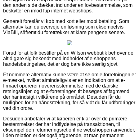
den anden side dækket ind under en lovbestemmelse, som
beskytter en imod fup internet webshops.
Generelt foreslår vi køb med kort eller mobilbetaling. Som
alternativ kan du overveje en løsning som eksempelvis
ViaBill, såfremt du foretrækker at klare pengene senere.
Forud for at folk bestiller på en Wilson webbutik behøver de
altid gøre sig bekendt med indholdet af e-shoppens
handelsbetingelser, det er dog bare ikke særlig sjovt.
Et nemmere alternativ kunne være at se om e-forretningen er
e-mærket, hvilket almindeligvis er en indikation om at e-
firmaet opererer i overensstemmelse med de danske
retningslinjer, og at e-forretningen tit besøges af fagmænd
der har indsigt i vilkårene på området. Desuden får du
mulighed for en håndsrækning, for så vidt du får udfordringer
ved din ordre.
Desuden anbefaler vi at køberen er klar over de primære
bestemmelser der har indflydelse på transaktionen, til
eksempel den returneringsret online webshoppen anvender.
I den relation er det også afgørende, at man permanent