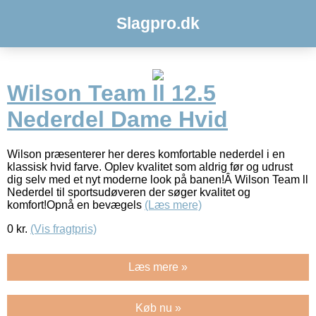
Slagpro.dk
Wilson Team ll 12.5
Nederdel Dame Hvid
Wilson præsenterer her deres komfortable nederdel i en
klassisk hvid farve. Oplev kvalitet som aldrig før og udrust
dig selv med et nyt moderne look på banen!Â Wilson Team ll
Nederdel til sportsudøveren der søger kvalitet og
komfort!Opnå en bevægels
(Læs mere)
0
kr.
(Vis fragtpris)
Læs mere »
Køb nu »