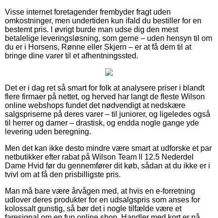
Visse internet foretagender frembyder fragt uden
omkostninger, men undertiden kun ifald du bestiller for en
bestemt pris. I øvrigt burde man udse dig den mest
betalelige leveringsløsning, som gerne – uden hensyn til om
du er i Horsens, Rønne eller Skjern – er at få dem til at
bringe dine varer til et afhentningssted.
Det er i dag ret så smart for folk at analysere priser i blandt
flere firmaer på nettet, og herved har langt de fleste Wilson
online webshops fundet det nødvendigt at nedskære
salgspriserne på deres varer – til juniorer, og ligeledes også
til herrer og damer – drastisk, og endda nogle gange yde
levering uden beregning.
Men det kan ikke desto mindre være smart at udforske et par
netbutikker efter rabat på Wilson Team ll 12.5 Nederdel
Dame Hvid før du gennemfører dit køb, sådan at du ikke er i
tvivl om at få den prisbilligste pris.
Man må bare være årvågen med, at hvis en e-forretning
udlover deres produkter for en udsalgspris som anses for
kolossalt gunstig, så bør det i nogle tilfælde være et
faresignal om en fup online shop. Handler med kort er på