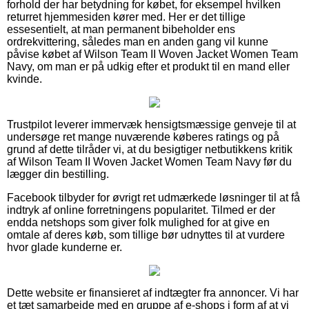
forhold der har betydning for købet, for eksempel hvilken
returret hjemmesiden kører med. Her er det tillige
essesentielt, at man permanent bibeholder ens
ordrekvittering, således man en anden gang vil kunne
påvise købet af Wilson Team II Woven Jacket Women Team
Navy, om man er på udkig efter et produkt til en mand eller
kvinde.
Trustpilot leverer immervæk hensigtsmæssige genveje til at
undersøge ret mange nuværende køberes ratings og på
grund af dette tilråder vi, at du besigtiger netbutikkens kritik
af Wilson Team II Woven Jacket Women Team Navy før du
lægger din bestilling.
Facebook tilbyder for øvrigt ret udmærkede løsninger til at få
indtryk af online forretningens popularitet. Tilmed er der
endda netshops som giver folk mulighed for at give en
omtale af deres køb, som tillige bør udnyttes til at vurdere
hvor glade kunderne er.
Dette website er finansieret af indtægter fra annoncer. Vi har
et tæt samarbejde med en gruppe af e-shops i form af at vi