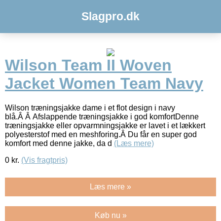
Slagpro.dk
Wilson Team II Woven
Jacket Women Team Navy
Wilson træningsjakke dame i et flot design i navy
blå.Â Â Afslappende træningsjakke i god komfortDenne
træningsjakke eller opvarmningsjakke er lavet i et lækkert
polyesterstof med en meshforing.Â Du får en super god
komfort med denne jakke, da d
(Læs mere)
0
kr.
(Vis fragtpris)
Læs mere »
Køb nu »