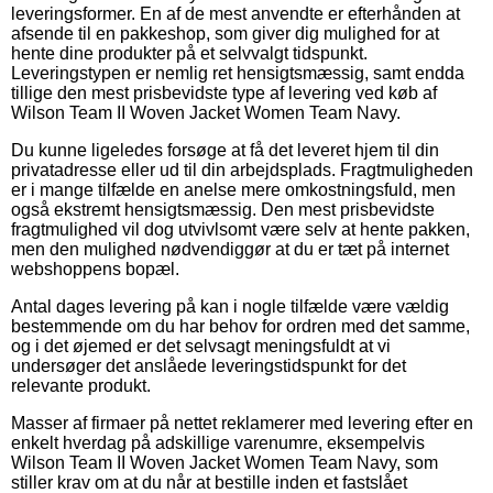
leveringsformer. En af de mest anvendte er efterhånden at
afsende til en pakkeshop, som giver dig mulighed for at
hente dine produkter på et selvvalgt tidspunkt.
Leveringstypen er nemlig ret hensigtsmæssig, samt endda
tillige den mest prisbevidste type af levering ved køb af
Wilson Team II Woven Jacket Women Team Navy.
Du kunne ligeledes forsøge at få det leveret hjem til din
privatadresse eller ud til din arbejdsplads. Fragtmuligheden
er i mange tilfælde en anelse mere omkostningsfuld, men
også ekstremt hensigtsmæssig. Den mest prisbevidste
fragtmulighed vil dog utvivlsomt være selv at hente pakken,
men den mulighed nødvendiggør at du er tæt på internet
webshoppens bopæl.
Antal dages levering på kan i nogle tilfælde være vældig
bestemmende om du har behov for ordren med det samme,
og i det øjemed er det selvsagt meningsfuldt at vi
undersøger det anslåede leveringstidspunkt for det
relevante produkt.
Masser af firmaer på nettet reklamerer med levering efter en
enkelt hverdag på adskillige varenumre, eksempelvis
Wilson Team II Woven Jacket Women Team Navy, som
stiller krav om at du når at bestille inden et fastslået