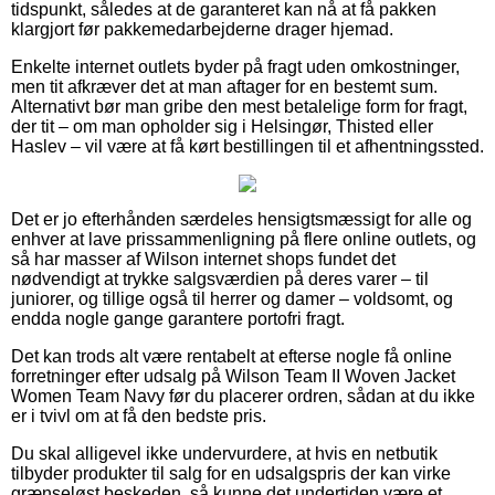
tidspunkt, således at de garanteret kan nå at få pakken
klargjort før pakkemedarbejderne drager hjemad.
Enkelte internet outlets byder på fragt uden omkostninger,
men tit afkræver det at man aftager for en bestemt sum.
Alternativt bør man gribe den mest betalelige form for fragt,
der tit – om man opholder sig i Helsingør, Thisted eller
Haslev – vil være at få kørt bestillingen til et afhentningssted.
Det er jo efterhånden særdeles hensigtsmæssigt for alle og
enhver at lave prissammenligning på flere online outlets, og
så har masser af Wilson internet shops fundet det
nødvendigt at trykke salgsværdien på deres varer – til
juniorer, og tillige også til herrer og damer – voldsomt, og
endda nogle gange garantere portofri fragt.
Det kan trods alt være rentabelt at efterse nogle få online
forretninger efter udsalg på Wilson Team II Woven Jacket
Women Team Navy før du placerer ordren, sådan at du ikke
er i tvivl om at få den bedste pris.
Du skal alligevel ikke undervurdere, at hvis en netbutik
tilbyder produkter til salg for en udsalgspris der kan virke
grænseløst beskeden, så kunne det undertiden være et