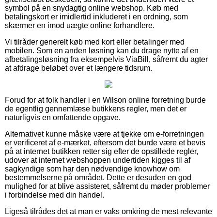
symbol på en snydagtig online webshop. Køb med
betalingskort er imidlertid inkluderet i en ordning, som
skærmer en imod uægte online forhandlere.
Vi tilråder generelt køb med kort eller betalinger med
mobilen. Som en anden løsning kan du drage nytte af en
afbetalingsløsning fra eksempelvis ViaBill, såfremt du agter
at afdrage beløbet over et længere tidsrum.
Forud for at folk handler i en Wilson online forretning burde
de egentlig gennemlæse butikkens regler, men det er
naturligvis en omfattende opgave.
Alternativet kunne måske være at tjekke om e-forretningen
er verificeret af e-mærket, eftersom det burde være et bevis
på at internet butikken retter sig efter de opstillede regler,
udover at internet webshoppen undertiden kigges til af
sagkyndige som har den nødvendige knowhow om
bestemmelserne på området. Dette er desuden en god
mulighed for at blive assisteret, såfremt du møder problemer
i forbindelse med din handel.
Ligeså tilrådes det at man er vaks omkring de mest relevante