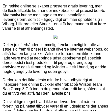
En række online selskaber præsterer gratis levering, men i
de fleste tilfælde kun når der indkøbes for et præcist beløb.
Alternativt kunne man tage den mest betalelige
leveringsform, som tit – ligegyldigt om man opholder sig i
Viborg, Lillerød eller Struer – er at få fragtmanden til at køre
varerne til et afhentningssted.
Det er jo efterhånden temmelig fremkommeligt for alle at
søge sig frem til priser i blandt diverse internet webshops, og
altså har en lang række Wilson e-forhandlere ikke kunne
lade være med at nedbringe udsalgspriserne på specielt
deres bedst i test produkter – til piger og drenge, og
endvidere også til mænd og kvinder – helt i bund, og endda
nogle gange yde levering uden gebyr.
Derfor kan det ikke desto mindre blive udbytterigt at
inspicere flere online butikker efter rabat på Wilson Team
Bag Comp 3 Grå inden du gennemfører dit køb, således at
du er tryg ved at få fat i den laveste pris.
Du skal lige meget hvad ikke undervurdere, at når en
forretning på nettet tilbyder varer til en udsalgspris der anses
for umådelig gunstig, burde det ofte være et bevis på en