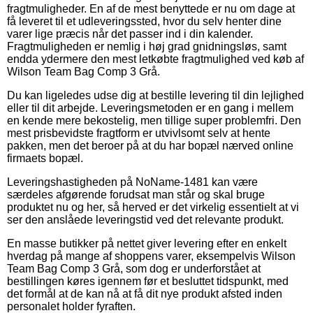
fragtmuligheder. En af de mest benyttede er nu om dage at
få leveret til et udleveringssted, hvor du selv henter dine
varer lige præcis når det passer ind i din kalender.
Fragtmuligheden er nemlig i høj grad gnidningsløs, samt
endda ydermere den mest letkøbte fragtmulighed ved køb af
Wilson Team Bag Comp 3 Grå.
Du kan ligeledes udse dig at bestille levering til din lejlighed
eller til dit arbejde. Leveringsmetoden er en gang i mellem
en kende mere bekostelig, men tillige super problemfri. Den
mest prisbevidste fragtform er utvivlsomt selv at hente
pakken, men det beroer på at du har bopæl nærved online
firmaets bopæl.
Leveringshastigheden på NoName-1481 kan være
særdeles afgørende forudsat man står og skal bruge
produktet nu og her, så herved er det virkelig essentielt at vi
ser den anslåede leveringstid ved det relevante produkt.
En masse butikker på nettet giver levering efter en enkelt
hverdag på mange af shoppens varer, eksempelvis Wilson
Team Bag Comp 3 Grå, som dog er underforstået at
bestillingen køres igennem før et besluttet tidspunkt, med
det formål at de kan nå at få dit nye produkt afsted inden
personalet holder fyraften.