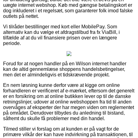
uægte internet webshop. Køb med gængse betalingskort er
dog inkluderet i et regelsæt, som garanterer folk imod falske
outlets på nettet.
Vi tilråder bestillinger med kort eller MobilePay. Som
alternativ kan du vælge et afdragstilbud fra fx ViaBill, i
tilfælde af at du vil finansiere prisen over en længere
periode.
Forud for at nogen handler på en Wilson internet handler
kan de altid gennemlæse shoppens handelsbetingelser,
men det er almindeligvis et tidskrævende projekt.
En nem løsning kunne derfor være at kigge om online
forhandleren er verificeret af e-mærket, eftersom det generelt
er en forsikring om at online butikken lever op til de danske
retningslinjer, udover at online webshoppen fra tid til anden
overvåges af eksperter der har megen viden om reglementet
på området. Derudover tilbydes du anledning til bistand,
såfremt du skulle få problemer med din handel.
Tilmed stiller vi forslag om at kunden er på vagt for de
primære vilkår der kan have indvirkning på transaktionen, til