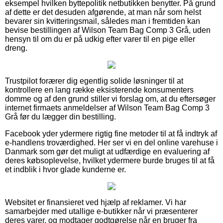
eksempel hvilken byttepolitik netbutikken benytter. På grund
af dette er det desuden afgørende, at man når som helst
bevarer sin kvitteringsmail, således man i fremtiden kan
bevise bestillingen af Wilson Team Bag Comp 3 Grå, uden
hensyn til om du er på udkig efter varer til en pige eller
dreng.
Trustpilot forærer dig egentlig solide løsninger til at
kontrollere en lang række eksisterende konsumenters
domme og af den grund stiller vi forslag om, at du eftersøger
internet firmaets anmeldelser af Wilson Team Bag Comp 3
Grå før du lægger din bestilling.
Facebook yder ydermere rigtig fine metoder til at få indtryk af
e-handlens troværdighed. Her ser vi en del online varehuse i
Danmark som gør det muligt at udfærdige en evaluering af
deres købsoplevelse, hvilket ydermere burde bruges til at få
et indblik i hvor glade kunderne er.
Websitet er finansieret ved hjælp af reklamer. Vi har
samarbejder med utallige e-butikker når vi præsenterer
deres varer, og modtager godtgørelse når en bruger fra