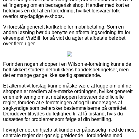
et fingerpeg om en bedragerisk shop. Handler med kort er
heldigvis en del af en forordning, hvilket forsvarer folk
overfor snydagtige e-shops.
Vi foreslår generelt kortkøb eller mobilbetaling. Som en
anden løsning bør du benytte en afbetalingsordning fra for
eksempel ViaBill, for så vidt du agter at afbetale beløbet
over flere uger.
Forinden nogen shopper i en Wilson e-forretning kunne de
helt sikkert studere netbutikkens handelsbetingelser, men
det er mange gange ikke særlig spændende.
Et alternativt forslag kunne måske være at kigge om online
shoppen er medlem af e-mærke ordningen, hvilket generelt
er en erklæring om at netshoppen forsvarer de officielle
regler, foruden at e-forretningen af og til undersøges af
sagkyndige som behersker bestemmelserne på området.
Derudover tilbydes du lejlighed til at få bistand, hvis du
udsættes for problemer som følge af din bestilling.
I øvrigt er det en hjælp at kunden er påpasselig med de mest
centrale regler der gør sig gældende i forbindelse med