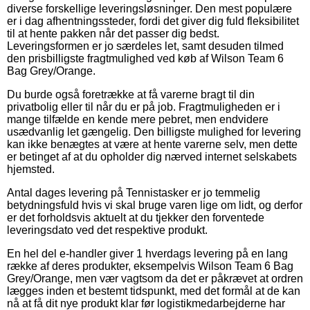
diverse forskellige leveringsløsninger. Den mest populære
er i dag afhentningssteder, fordi det giver dig fuld fleksibilitet
til at hente pakken når det passer dig bedst.
Leveringsformen er jo særdeles let, samt desuden tilmed
den prisbilligste fragtmulighed ved køb af Wilson Team 6
Bag Grey/Orange.
Du burde også foretrække at få varerne bragt til din
privatbolig eller til når du er på job. Fragtmuligheden er i
mange tilfælde en kende mere pebret, men endvidere
usædvanlig let gængelig. Den billigste mulighed for levering
kan ikke benægtes at være at hente varerne selv, men dette
er betinget af at du opholder dig nærved internet selskabets
hjemsted.
Antal dages levering på Tennistasker er jo temmelig
betydningsfuld hvis vi skal bruge varen lige om lidt, og derfor
er det forholdsvis aktuelt at du tjekker den forventede
leveringsdato ved det respektive produkt.
En hel del e-handler giver 1 hverdags levering på en lang
række af deres produkter, eksempelvis Wilson Team 6 Bag
Grey/Orange, men vær vagtsom da det er påkrævet at ordren
lægges inden et bestemt tidspunkt, med det formål at de kan
nå at få dit nye produkt klar før logistikmedarbejderne har