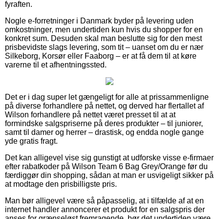
fyraften.
Nogle e-forretninger i Danmark byder på levering uden
omkostninger, men undertiden kun hvis du shopper for en
konkret sum. Desuden skal man beslutte sig for den mest
prisbevidste slags levering, som tit – uanset om du er nær
Silkeborg, Korsør eller Faaborg – er at få dem til at køre
varerne til et afhentningssted.
Det er i dag super let gængeligt for alle at prissammenligne
på diverse forhandlere på nettet, og derved har flertallet af
Wilson forhandlere på nettet været presset til at at
formindske salgspriserne på deres produkter – til juniorer,
samt til damer og herrer – drastisk, og endda nogle gange
yde gratis fragt.
Det kan alligevel vise sig gunstigt at udforske visse e-firmaer
efter rabatkoder på Wilson Team 6 Bag Grey/Orange før du
færdiggør din shopping, sådan at man er usvigeligt sikker på
at modtage den prisbilligste pris.
Man bør alligevel være så påpasselig, at i tilfælde af at en
internet handler annoncerer et produkt for en salgspris der
anses for grænseløst fremragende, bør det undertiden være