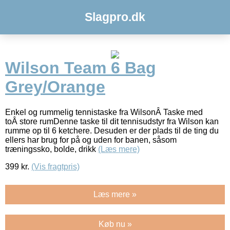
Slagpro.dk
Wilson Team 6 Bag
Grey/Orange
Enkel og rummelig tennistaske fra WilsonÂ Taske med
toÂ store rumDenne taske til dit tennisudstyr fra Wilson kan
rumme op til 6 ketchere. Desuden er der plads til de ting du
ellers har brug for på og uden for banen, såsom
træningssko, bolde, drikk
(Læs mere)
399
kr.
(Vis fragtpris)
Læs mere »
Køb nu »