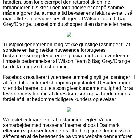
handlen, som for eksempel den returpolitik online
forhandleren tilsikrer. I den forbindelse er det på samme
måde afgørende, at man altid bevarer ens faktura e-mail, så
man altid kan bevidne bestillingen af Wilson Team 6 Bag
Grey/Orange, uanset om du shopper til en dame eller herre.
Trustpilot genererer en lang række gunstige løsninger til at
sondere en lang række nuværende forbrugeres
bedømmelser og derfor er det prisværdigt, at du vurderer e-
firmaets bedømmelser af Wilson Team 6 Bag Grey/Orange
før du færdiggør din shopping.
Facebook resulterer i ydermere temmelig nyttige løsninger til
at få indblik i internet shoppens popularitet. Desuden møder
vi endda internet outlets som giver kunderne mulighed for at
levere en evaluering af deres køb, som også burde drages
fordel af til at bedømme tidligere kunders oplevelser.
Websitet er finansieret af reklameindtægter. Vi har
samarbejder med masser af internet shops i Danmark
eftersom vi præsenterer deres tilbud, og tjener kommission
såfremt en af de besøgende på vores website gennemfører