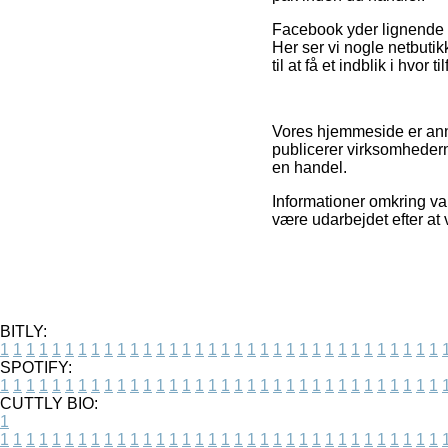
Facebook yder lignende s
Her ser vi nogle netbuti
til at få et indblik i hvor 
Vores hjemmeside er anno
publicerer virksomhedern
en handel.
Informationer omkring var
være udarbejdet efter at 
BITLY:
1
1
1
1
1
1
1
1
1
1
1
1
1
1
1
1
1
1
1
1
1
1
1
1
1
1
1
1
1
1
1
1
1
1
SPOTIFY:
1
1
1
1
1
1
1
1
1
1
1
1
1
1
1
1
1
1
1
1
1
1
1
1
1
1
1
1
1
1
1
1
1
1
CUTTLY BIO:
1
1
1
1
1
1
1
1
1
1
1
1
1
1
1
1
1
1
1
1
1
1
1
1
1
1
1
1
1
1
1
1
1
1
1