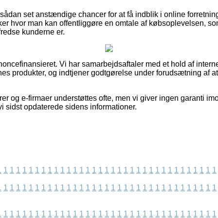
ådan set anstændige chancer for at få indblik i online forretnin
kker hvor man kan offentliggøre en omtale af købsoplevelsen, so
tilfredse kunderne er.
ncefinansieret. Vi har samarbejdsaftaler med et hold af interne
es produkter, og indtjener godtgørelse under forudsætning af at
er og e-firmaer understøttes ofte, men vi giver ingen garanti im
vi sidst opdaterede sidens informationer.
1
1
1
1
1
1
1
1
1
1
1
1
1
1
1
1
1
1
1
1
1
1
1
1
1
1
1
1
1
1
1
1
1
1
1
1
1
1
1
1
1
1
1
1
1
1
1
1
1
1
1
1
1
1
1
1
1
1
1
1
1
1
1
1
1
1
1
1
1
1
1
1
1
1
1
1
1
1
1
1
1
1
1
1
1
1
1
1
1
1
1
1
1
1
1
1
1
1
1
1
1
1
1
1
1