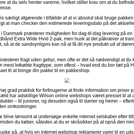
ære at du selv henter varerne, hvilket stiller krav om at du befinder
resse.
is særligt afgørende i tilfælde af at vi absolut skal bruge pakken
tigt at man checker den estimerede leveringsdato på det aktuelle
r i Danmark præsterer muligheden for dag-til-dag levering på en
bånd Extra Wide Hvid 2-pak, men husk at det påkræver at tra
æt, så at de sandsynligvis kan nå at få dit nye produkt ud af dør
ræsterer fragt uden gebyr, men ofte er det så nødvendigt at du 
n mest letkøbte fragttype, som oftest – hvad end du bor tæt på 
rmaet til at bringe din pakke til en pakkeshop.
 høj grad praktisk for forbrugerne at finde information om priser på
gæld har adskillige Wilson online webshops været presset til at 
ukter – til juniorer, og desuden også til damer og herrer – efter
den omkostninger.
e blive lønsomt at undersøge enkelte internet selskaber efter 
rinden du køber, således at du er skråsikker på at opnå den mind
ke på, at hvis en internet webshop reklamerer varer til en udsa