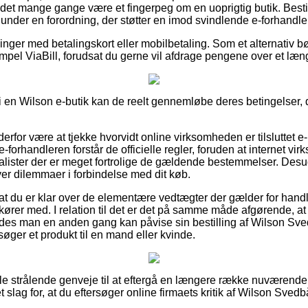
e det mange gange være et fingerpeg om en uoprigtig butik. Besti
d under en forordning, der støtter en imod svindlende e-forhandle
illinger med betalingskort eller mobilbetaling. Som et alternativ 
empel ViaBill, forudsat du gerne vil afdrage pengene over et læn
er i en Wilson e-butik kan de reelt gennemløbe deres betingelser, 
rfor være at tjekke hvorvidt online virksomheden er tilsluttet e
-forhandleren forstår de officielle regler, foruden at internet virk
alister der er meget fortrolige de gældende bestemmelser. Desud
ver dilemmaer i forbindelse med dit køb.
at du er klar over de elementære vedtægter der gælder for handl
 kører med. I relation til det er det på samme måde afgørende, a
ledes man en anden gang kan påvise sin bestilling af Wilson S
søger et produkt til en mand eller kvinde.
ogle strålende genveje til at eftergå en længere række nuværende
et slag for, at du eftersøger online firmaets kritik af Wilson Sve