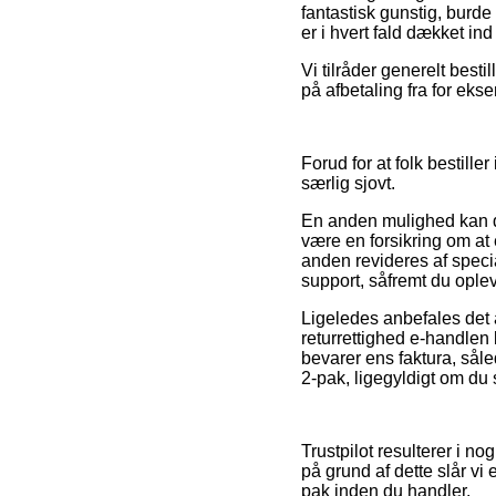
fantastisk gunstig, burd
er i hvert fald dækket in
Vi tilråder generelt best
på afbetaling fra for eks
Forud for at folk bestill
særlig sjovt.
En anden mulighed kan de
være en forsikring om at e
anden revideres af speci
support, såfremt du ople
Ligeledes anbefales det 
returrettighed e-handlen
bevarer ens faktura, så
2-pak, ligegyldigt om du 
Trustpilot resulterer i n
på grund af dette slår vi 
pak inden du handler.