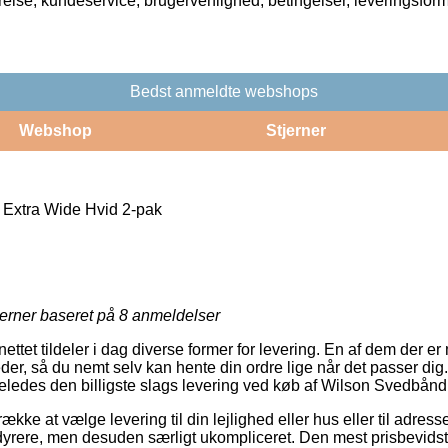
rrelse, kundeservice, brugervenlighed, betingelser, leveringsfor
Bedst anmeldte webshops
Webshop
Stjerner
Extra Wide Hvid 2-pak
jerner baseret på
8
anmeldelser
nettet tildeler i dag diverse former for levering. En af dem der er
der, så du nemt selv kan hente din ordre lige når det passer dig
ligeledes den billigste slags levering ved køb af Wilson Svedbån
ække at vælge levering til din lejlighed eller hus eller til adres
 dyrere, men desuden særligt ukompliceret. Den mest prisbevids