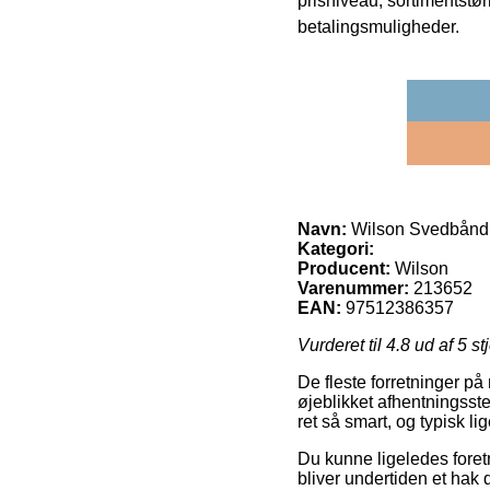
prisniveau, sortimentstø
betalingsmuligheder.
Navn:
Wilson Svedbånd 
Kategori:
Producent:
Wilson
Varenummer:
213652
EAN:
97512386357
Vurderet til
4.8
ud af 5 st
De fleste forretninger på 
øjeblikket afhentningsste
ret så smart, og typisk 
Du kunne ligeledes foretr
bliver undertiden et hak