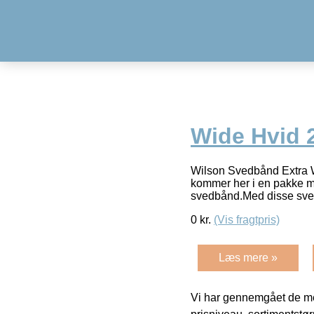
Wide Hvid 
Wilson Svedbånd Extra W
kommer her i en pakke me
svedbånd.Med disse sv
0
kr.
(Vis fragtpris)
Læs mere »
Vi har gennemgået de mes