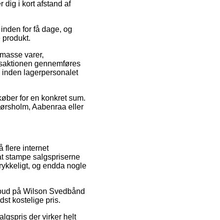
 dig i kort afstand af
 inden for få dage, og
 produkt.
 masse varer,
nsaktionen gennemføres
en inden lagerpersonalet
køber for en konkret sum.
Hørsholm, Aabenraa eller
 flere internet
at stampe salgspriserne
trykkeligt, og endda nogle
tilbud på Wilson Svedbånd
st kostelige pris.
lgspris der virker helt