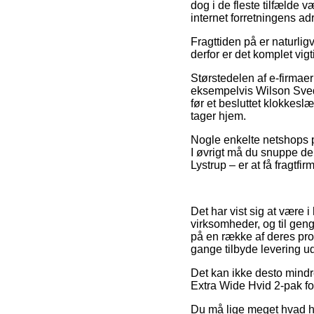
dog i de fleste tilfælde v
internet forretningens ad
Fragttiden på er naturligv
derfor er det komplet vig
Størstedelen af e-firmae
eksempelvis Wilson Sved
før et besluttet klokkesl
tager hjem.
Nogle enkelte netshops p
I øvrigt må du snuppe de
Lystrup – er at få fragtfi
Det har vist sig at være i
virksomheder, og til gen
på en række af deres prod
gange tilbyde levering u
Det kan ikke desto mindr
Extra Wide Hvid 2-pak fo
Du må lige meget hvad hus