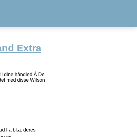
nd Extra
il dine håndled.Â De
adel med disse Wilson
 fra bl.a. deres