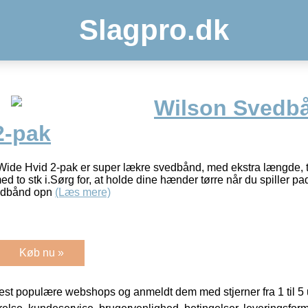
Slagpro.dk
Wilson Svedbå
2-pak
ide Hvid 2-pak er super lækre svedbånd, med ekstra længde, t
d to stk i.Sørg for, at holde dine hænder tørre når du spiller p
edbånd opn
(Læs mere)
Køb nu »
t populære webshops og anmeldt dem med stjerner fra 1 til 5 ud