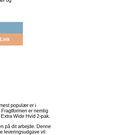
mer og
Link
 mest populær er i
. Fragtformen er nemlig
d Extra Wide Hvid 2-pak.
sen på dit arbejde. Denne
te leveringsudgave vil