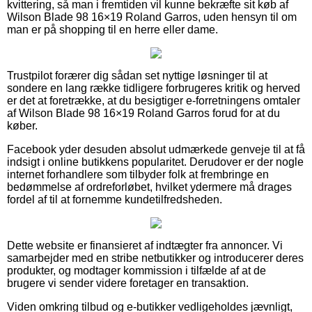
kvittering, så man i fremtiden vil kunne bekræfte sit køb af
Wilson Blade 98 16×19 Roland Garros, uden hensyn til om
man er på shopping til en herre eller dame.
Trustpilot forærer dig sådan set nyttige løsninger til at
sondere en lang række tidligere forbrugeres kritik og herved
er det at foretrække, at du besigtiger e-forretningens omtaler
af Wilson Blade 98 16×19 Roland Garros forud for at du
køber.
Facebook yder desuden absolut udmærkede genveje til at få
indsigt i online butikkens popularitet. Derudover er der nogle
internet forhandlere som tilbyder folk at frembringe en
bedømmelse af ordreforløbet, hvilket ydermere må drages
fordel af til at fornemme kundetilfredsheden.
Dette website er finansieret af indtægter fra annoncer. Vi
samarbejder med en stribe netbutikker og introducerer deres
produkter, og modtager kommission i tilfælde af at de
brugere vi sender videre foretager en transaktion.
Viden omkring tilbud og e-butikker vedligeholdes jævnligt,