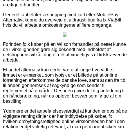
uærlige e-handler.
Generelt anbefaler vi shopping med kort eller MobilePay.
Alternativt kunne du overveje et afdragstilbud fra fx ViaBill,
hvis du vil afbetale omkostningerne af flere omgange.
Forinden folk køber på en Wilson forhandler på nettet kunne
de i virkeligheden gøre sig bekendt med indholdet af
netshoppens vilkår, dog er det almindeligvis et tidskrævende
arbejde.
Et andet alternativ kan derfor være at kigge hvorvidt e-
firmaet er e-mærket, som typisk er et billede på at online
forretningen efterkommer de danske love, samt at den fra tid
til anden gennemses af sagkyndige som kender til
reglementet på området. Desuden giver det dig anledning til
en håndsrækning, når du oplever besvær som følge af din
bestilling.
Ydermere er det anbefalelsesværdigt at kunden er obs på de
vigtigste retningslinjer der har indflydelse på købet, fx
hvilken ombytningsrettighed online virksomheden har. I den
relation er det virkelig relevant, at man permanent sikrer sin