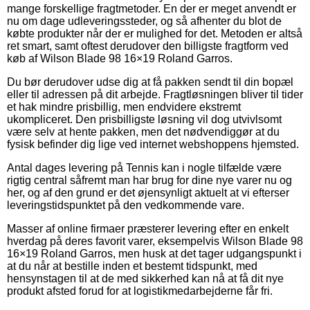
mange forskellige fragtmetoder. En der er meget anvendt er
nu om dage udleveringssteder, og så afhenter du blot de
købte produkter når der er mulighed for det. Metoden er altså
ret smart, samt oftest derudover den billigste fragtform ved
køb af Wilson Blade 98 16×19 Roland Garros.
Du bør derudover udse dig at få pakken sendt til din bopæl
eller til adressen på dit arbejde. Fragtløsningen bliver til tider
et hak mindre prisbillig, men endvidere ekstremt
ukompliceret. Den prisbilligste løsning vil dog utvivlsomt
være selv at hente pakken, men det nødvendiggør at du
fysisk befinder dig lige ved internet webshoppens hjemsted.
Antal dages levering på Tennis kan i nogle tilfælde være
rigtig central såfremt man har brug for dine nye varer nu og
her, og af den grund er det øjensynligt aktuelt at vi efterser
leveringstidspunktet på den vedkommende vare.
Masser af online firmaer præsterer levering efter en enkelt
hverdag på deres favorit varer, eksempelvis Wilson Blade 98
16×19 Roland Garros, men husk at det tager udgangspunkt i
at du når at bestille inden et bestemt tidspunkt, med
hensynstagen til at de med sikkerhed kan nå at få dit nye
produkt afsted forud for at logistikmedarbejderne får fri.