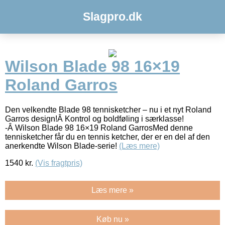
Slagpro.dk
Wilson Blade 98 16×19
Roland Garros
Den velkendte Blade 98 tennisketcher – nu i et nyt Roland
Garros design!Â Kontrol og boldføling i særklasse!
-Â Wilson Blade 98 16×19 Roland GarrosMed denne
tennisketcher får du en tennis ketcher, der er en del af den
anerkendte Wilson Blade-serie!
(Læs mere)
1540
kr.
(Vis fragtpris)
Læs mere »
Køb nu »