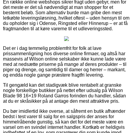
En række online webshops sikrer fragt uden gebyr, men for
det meste er det så nødvendigt at man shopper for et
bestemt beløb. Som alternativ burde man gribe den mest
letkøbte leveringsløsning, hvilket oftest – uden hensyn til om
du opholder sig i Odense, Ringsted eller Hinnerup – er at få
fragtmanden til at køre varerne til et udleveringssted.
Det er i dag temmelig problemfrit for folk at lave
prissammenligning hos diverse online firmaer, og altså har
massevis af Wilson online selskaber ikke kunne lade være
med at nedsætte priserne på mange af deres produkter – til
piger og drenge, og samtidig til damer og herrer – markant,
og endda nogle gange præstere fragtfri levering.
Til gengæld kan det stadigvæk blive rentabelt at granske
nogle forskellige butikker på nettet efter udsalg på Wilson
Blade 98 16×19 Roland Garros forinden du handler, sådan
at du er skråsikker på at antage den mest attraktive pris.
Du bør imidlertid ikke overse, at såfremt en butik afhænder
bedst i test varer til salg for en salgspris der anses for
himmelråbende gunstig, så kan det for det meste være en
varsel om en svindel internet handler. Kortkøb er heldigvis
indbefattet af en lov, som garanterer dig som kunde imod