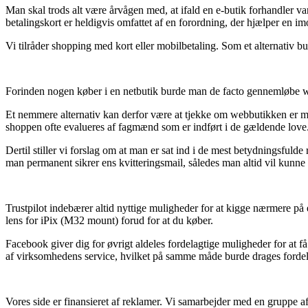
Man skal trods alt være årvågen med, at ifald en e-butik forhandler va
betalingskort er heldigvis omfattet af en forordning, der hjælper en im
Vi tilråder shopping med kort eller mobilbetaling. Som et alternativ bur
Forinden nogen køber i en netbutik burde man de facto gennemløbe web
Et nemmere alternativ kan derfor være at tjekke om webbutikken er med
shoppen ofte evalueres af fagmænd som er indført i de gældende love.
Dertil stiller vi forslag om at man er sat ind i de mest betydningsfulde 
man permanent sikrer ens kvitteringsmail, således man altid vil kunne 
Trustpilot indebærer altid nyttige muligheder for at kigge nærmere på 
lens for iPix (M32 mount) forud for at du køber.
Facebook giver dig for øvrigt aldeles fordelagtige muligheder for at 
af virksomhedens service, hvilket på samme måde burde drages fordel af t
Vores side er finansieret af reklamer. Vi samarbejder med en gruppe a