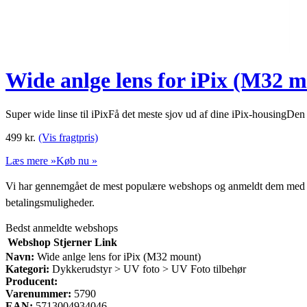
Wide anlge lens for iPix (M32 
Super wide linse til iPixFå det meste sjov ud af dine iPix-housingDen
499
kr.
(Vis fragtpris)
Læs mere »
Køb nu »
Vi har gennemgået de mest populære webshops og anmeldt dem med stjern
betalingsmuligheder.
Bedst anmeldte webshops
Webshop
Stjerner
Link
Navn:
Wide anlge lens for iPix (M32 mount)
Kategori:
Dykkerudstyr > UV foto > UV Foto tilbehør
Producent:
Varenummer:
5790
EAN:
5713004934046