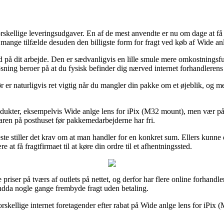
kellige leveringsudgaver. En af de mest anvendte er nu om dage at få 
i mange tilfælde desuden den billigste form for fragt ved køb af Wide a
d på dit arbejde. Den er sædvanligvis en lille smule mere omkostningsful
øsning beroer på at du fysisk befinder dig nærved internet forhandlerens 
r naturligvis ret vigtig når du mangler din pakke om et øjeblik, og m
rodukter, eksempelvis Wide anlge lens for iPix (M32 mount), men vær på v
aren på posthuset før pakkemedarbejderne har fri.
te stiller det krav om at man handler for en konkret sum. Ellers kunne d
t få fragtfirmaet til at køre din ordre til et afhentningssted.
e priser på tværs af outlets på nettet, og derfor har flere online forhan
 endda nogle gange frembyde fragt uden betaling.
ellige internet foretagender efter rabat på Wide anlge lens for iPix (M3