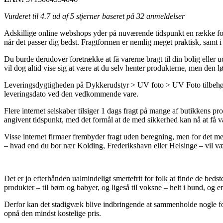
Vurderet til
4.7
ud af 5 stjerner baseret på
32
anmeldelser
Adskillige online webshops yder på nuværende tidspunkt en række fors
når det passer dig bedst. Fragtformen er nemlig meget praktisk, samt 
Du burde derudover foretrække at få varerne bragt til din bolig eller u
vil dog altid vise sig at være at du selv henter produkterne, men den l
Leveringsdygtigheden på Dykkerudstyr > UV foto > UV Foto tilbehør e
leveringsdato ved den vedkommende vare.
Flere internet selskaber tilsiger 1 dags fragt på mange af butikkens p
angivent tidspunkt, med det formål at de med sikkerhed kan nå at få v
Visse internet firmaer frembyder fragt uden beregning, men for det mes
– hvad end du bor nær Kolding, Frederikshavn eller Helsinge – vil være a
Det er jo efterhånden ualmindeligt smertefrit for folk at finde de bedst
produkter – til børn og babyer, og ligeså til voksne – helt i bund, og
Derfor kan det stadigvæk blive indbringende at sammenholde nogle forsk
opnå den mindst kostelige pris.