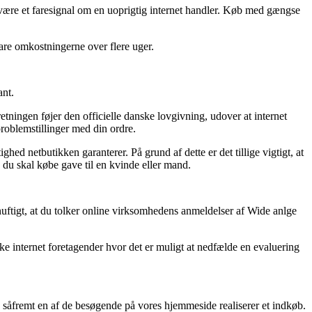
de være et faresignal om en uoprigtig internet handler. Køb med gængse
klare omkostningerne over flere uger.
ant.
tningen føjer den officielle danske lovgivning, udover at internet
roblemstillinger med din ordre.
ghed netbutikken garanterer. På grund af dette er det tillige vigtigt, at
 du skal købe gave til en kvinde eller mand.
rnuftigt, at du tolker online virksomhedens anmeldelser af Wide anlge
ke internet foretagender hvor det er muligt at nedfælde en evaluering
n såfremt en af de besøgende på vores hjemmeside realiserer et indkøb.