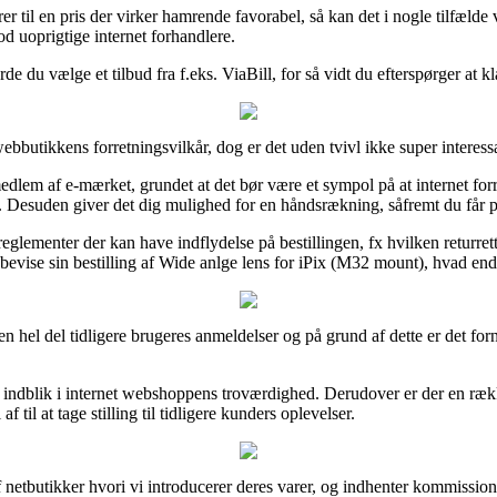
rer til en pris der virker hamrende favorabel, så kan det i nogle tilfæl
od uoprigtige internet forhandlere.
de du vælge et tilbud fra f.eks. ViaBill, for så vidt du efterspørger at 
butikkens forretningsvilkår, dog er det uden tvivl ikke super interess
lem af e-mærket, grundet at det bør være et sympol på at internet forre
 Desuden giver det dig mulighed for en håndsrækning, såfremt du får p
reglementer der kan have indflydelse på bestillingen, fx hvilken returretti
bevise sin bestilling af Wide anlge lens for iPix (M32 mount), hvad end
en hel del tidligere brugeres anmeldelser og på grund af dette er det fo
få indblik i internet webshoppens troværdighed. Derudover er der en ræk
il at tage stilling til tidligere kunders oplevelser.
f netbutikker hvori vi introducerer deres varer, og indhenter kommissio