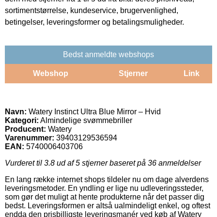
sortimentstørrelse, kundeservice, brugervenlighed,
betingelser, leveringsformer og betalingsmuligheder.
Bedst anmeldte webshops
Webshop
Stjerner
Link
Navn:
Watery Instinct Ultra Blue Mirror – Hvid
Kategori:
Almindelige svømmebriller
Producent:
Watery
Varenummer:
39403129536594
EAN:
5740006403706
Vurderet til
3.8
ud af 5 stjerner baseret på
36
anmeldelser
En lang række internet shops tildeler nu om dage alverdens
leveringsmetoder. En yndling er lige nu udleveringssteder,
som gør det muligt at hente produkterne når det passer dig
bedst. Leveringsformen er altså ualmindeligt enkel, og oftest
endda den prisbilligste leveringsmanér ved køb af Watery