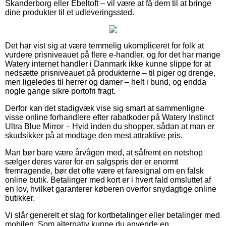
Skanderborg eller Ebeltoft – vil være at få dem til at bringe
dine produkter til et udleveringssted.
Det har vist sig at være temmelig ukompliceret for folk at
vurdere prisniveauet på flere e-handler, og for det har mange
Watery internet handler i Danmark ikke kunne slippe for at
nedsætte prisniveauet på produkterne – til piger og drenge,
men ligeledes til herrer og damer – helt i bund, og endda
nogle gange sikre portofri fragt.
Derfor kan det stadigvæk vise sig smart at sammenligne
visse online forhandlere efter rabatkoder på Watery Instinct
Ultra Blue Mirror – Hvid inden du shopper, sådan at man er
skudsikker på at modtage den mest attraktive pris.
Man bør bare være årvågen med, at såfremt en netshop
sælger deres varer for en salgspris der er enormt
fremragende, bør det ofte være et faresignal om en falsk
online butik. Betalinger med kort er i hvert fald omsluttet af
en lov, hvilket garanterer køberen overfor snydagtige online
butikker.
Vi slår generelt et slag for kortbetalinger eller betalinger med
mobilen. Som alternativ kunne du anvende en