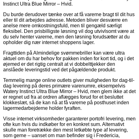
Instinct Ultra Blue Mirror – Hvid.
Du burde derudover tænke over at få varerne bragt til dit hus
eller til dit arbejdes adresse. Metoden bliver desværre en
anelse mere omkostningsfuld, men til gengæld særligt
fleksibel. Den prisbilligste løsning vil dog utvivlsomt være at
du selv henter varerne, men den løsning forudsætter at du
opholder dig nær internet shoppens lager.
Fragttiden på Almindelige svømmebriller kan være ultra
aktuel om du har behov for pakken inden for kort tid, og i det
øjemed er det rigtig centralt at vi dobbelttjekker den
anslåede leveringstid ved det pågældende produkt.
Temmelig mange online outlets giver muligheden for dag-til-
dag levering på deres primære varenumre, eksempelvis
Watery Instinct Ultra Blue Mirror – Hvid, men glem ikke at det
er regnet ud fra at ordren aflægges forud for et besluttet
klokkeslæt, så de kan nå at få varerne på posthuset inden
lagermedarbejderne holder fyraften.
Visse internet virksomheder garanterer portofri levering, men
ofte kun hvis du indkøber for en konkret sum. Alternativt
skulle man foretrække den mest letkøbte type af levering,
som gerne – uanset om man befinder sig i Fredericia,