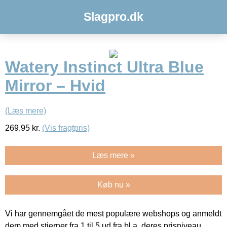
Slagpro.dk
Watery Instinct Ultra Blue
Mirror – Hvid
(Læs mere)
269.95
kr.
(Vis fragtpris)
Læs mere »
Køb nu »
Vi har gennemgået de mest populære webshops og anmeldt
dem med stjerner fra 1 til 5 ud fra bl.a. deres prisniveau,