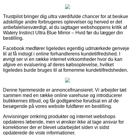
Trustpilot bringer dig ultra værdifulde chancer for at beskue
adskillige andre forbrugeres oplevelser og herved er det
anbefalelsesværdigt, at du iagttager webshoppens kritik af
Watery Instinct Ultra Blue Mirror – Hvid før du lægger din
bestilling.
Facebook medfører ligeledes egentlig udmærkede genveje
til at få indsigt i online forhandlerens kundetilfredshed. I
øvrigt ser vi en række internet virksomheder hvor du kan
afgive en evaluering af deres købsoplevelse, hvilket
ligeledes burde bruges til at fornemme kundetilfredsheden.
Denne hjemmeside er annoncefinansieret. Vi arbejder tæt
sammen med en række online varehuse og introducerer
butikkernes tilbud, og får godtgørelse forudsat en af de
besøgende på vores website fuldfører en bestilling.
Anvisninger omkring produkter og internet webshops
opdateres løbende, men vi ønsker ikke at tage ansvar for
korrektioner der er blevet udarbejdet siden vi sidst
opdaterede de viste informationer.