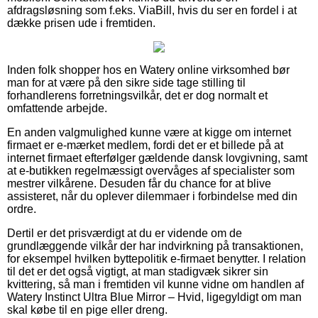
afdragsløsning som f.eks. ViaBill, hvis du ser en fordel i at
dække prisen ude i fremtiden.
Inden folk shopper hos en Watery online virksomhed bør
man for at være på den sikre side tage stilling til
forhandlerens forretningsvilkår, det er dog normalt et
omfattende arbejde.
En anden valgmulighed kunne være at kigge om internet
firmaet er e-mærket medlem, fordi det er et billede på at
internet firmaet efterfølger gældende dansk lovgivning, samt
at e-butikken regelmæssigt overvåges af specialister som
mestrer vilkårene. Desuden får du chance for at blive
assisteret, når du oplever dilemmaer i forbindelse med din
ordre.
Dertil er det prisværdigt at du er vidende om de
grundlæggende vilkår der har indvirkning på transaktionen,
for eksempel hvilken byttepolitik e-firmaet benytter. I relation
til det er det også vigtigt, at man stadigvæk sikrer sin
kvittering, så man i fremtiden vil kunne vidne om handlen af
Watery Instinct Ultra Blue Mirror – Hvid, ligegyldigt om man
skal købe til en pige eller dreng.