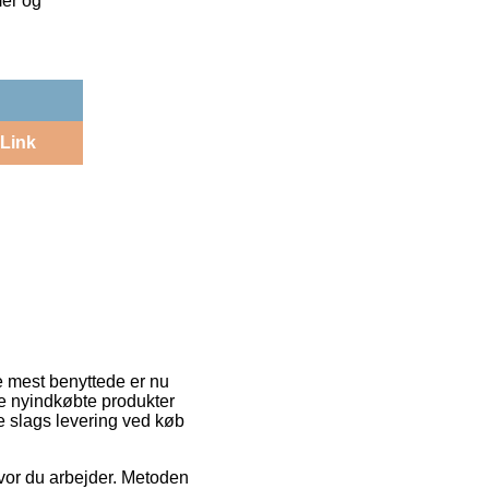
mer og
Link
de mest benyttede er nu
 de nyindkøbte produkter
te slags levering ved køb
hvor du arbejder. Metoden