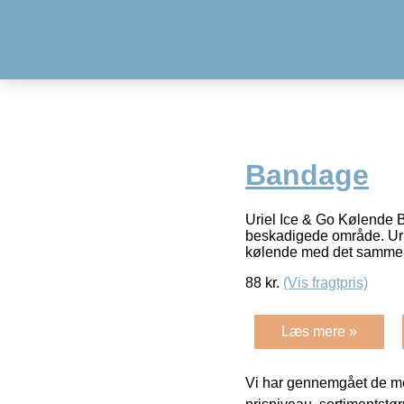
Bandage
Uriel Ice & Go Kølende B
beskadigede område. Uri
kølende med det samme o
88
kr.
(Vis fragtpris)
Læs mere »
Vi har gennemgået de mes