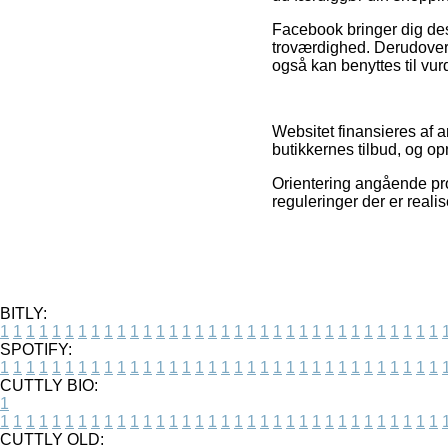
Facebook bringer dig des
troværdighed. Derudover 
også kan benyttes til vur
Websitet finansieres af 
butikkernes tilbud, og op
Orientering angående pro
reguleringer der er reali
BITLY:
1
1
1
1
1
1
1
1
1
1
1
1
1
1
1
1
1
1
1
1
1
1
1
1
1
1
1
1
1
1
1
1
1
1
SPOTIFY:
1
1
1
1
1
1
1
1
1
1
1
1
1
1
1
1
1
1
1
1
1
1
1
1
1
1
1
1
1
1
1
1
1
1
CUTTLY BIO:
1
1
1
1
1
1
1
1
1
1
1
1
1
1
1
1
1
1
1
1
1
1
1
1
1
1
1
1
1
1
1
1
1
1
1
CUTTLY OLD: