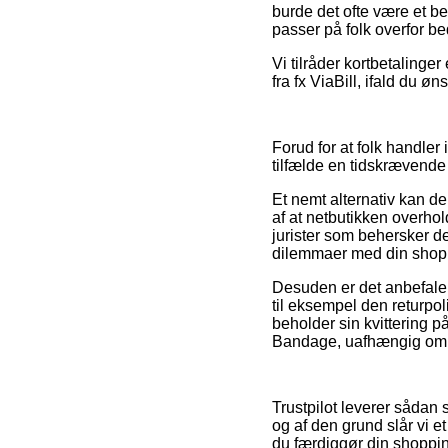
burde det ofte være et be
passer på folk overfor b
Vi tilråder kortbetalinge
fra fx ViaBill, ifald du 
Forud for at folk handler
tilfælde en tidskrævend
Et nemt alternativ kan de
af at netbutikken overhold
jurister som behersker de
dilemmaer med din shop
Desuden er det anbefalel
til eksempel den returpol
beholder sin kvittering 
Bandage, uafhængig om du
Trustpilot leverer sådan
og af den grund slår vi 
du færdiggør din shoppi