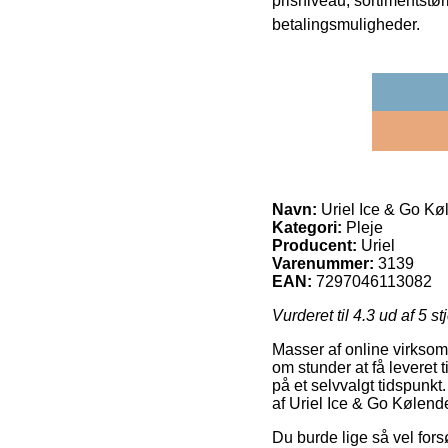
prisniveau, sortimentstø
betalingsmuligheder.
Navn:
Uriel Ice & Go K
Kategori:
Pleje
Producent:
Uriel
Varenummer:
3139
EAN:
7297046113082
Vurderet til
4.3
ud af 5 st
Masser af online virksomh
om stunder at få leveret 
på et selvvalgt tidspunkt
af Uriel Ice & Go Kølen
Du burde lige så vel fors