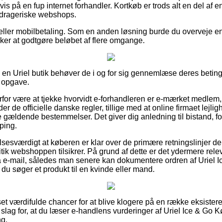
vis på en fup internet forhandler. Kortkøb er trods alt en del af e
edrageriske webshops.
r eller mobilbetaling. Som en anden løsning burde du overveje e
ønsker at godtgøre beløbet af flere omgange.
 i en Uriel butik behøver de i og for sig gennemlæse deres betin
e opgave.
rfor være at tjekke hvorvidt e-forhandleren er e-mærket medlem,
er de officielle danske regler, tillige med at online firmaet lejl
 gældende bestemmelser. Det giver dig anledning til bistand, for
ping.
sesværdigt at køberen er klar over de primære retningslinjer der
itik webshoppen tilsikrer. På grund af dette er det ydermere rele
på e-mail, således man senere kan dokumentere ordren af Uriel 
 søger et produkt til en kvinde eller mand.
 set værdifulde chancer for at blive klogere på en række eksiste
et slag for, at du læser e-handlens vurderinger af Uriel Ice & G
ng.