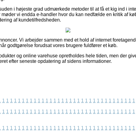
uden i højeste grad udmærkede metoder til at få et kig ind i i
møder vi endda e-handler hvor du kan nedfælde en kritik af køb
dering af kundetilfredsheden.
annoncer. Vi arbejder sammen med et hold af internet foretagend
når godtgørelse forudsat vores brugere fuldfører et køb.
dukter og online varehuse opretholdes hele tiden, men der give
seret efter seneste opdatering af sidens informationer.
1
1
1
1
1
1
1
1
1
1
1
1
1
1
1
1
1
1
1
1
1
1
1
1
1
1
1
1
1
1
1
1
1
1
1
1
1
1
1
1
1
1
1
1
1
1
1
1
1
1
1
1
1
1
1
1
1
1
1
1
1
1
1
1
1
1
1
1
1
1
1
1
1
1
1
1
1
1
1
1
1
1
1
1
1
1
1
1
1
1
1
1
1
1
1
1
1
1
1
1
1
1
1
1
1