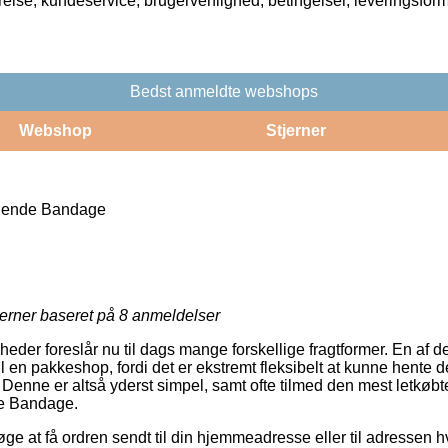
rrelse, kundeservice, brugervenlighed, betingelser, leveringsfor
Bedst anmeldte webshops
Webshop
Stjerner
ølende Bandage
jerner baseret på
8
anmeldelser
eder foreslår nu til dags mange forskellige fragtformer. En af 
til en pakkeshop, fordi det er ekstremt fleksibelt at kunne hente
. Denne er altså yderst simpel, samt ofte tilmed den mest letkøb
de Bandage.
øge at få ordren sendt til din hjemmeadresse eller til adressen 