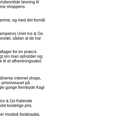
isbevidste løsning til
nline shoppens
samme, og med det formål
sempelvis Uriel Ice & Go
keslæt, sådan at de har
aftager for en præcis
digt om man opholder sig
 til et afhentningssted.
diverse internet shops,
 prisniveauet på
ogle gange frembyde fragt
el Ice & Go Kølende
dst kostelige pris.
er mystisk fordelagtig,