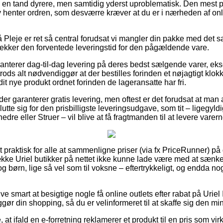
e en tand dyrere, men samtidig yderst uproblematisk. Den mest pr
lv henter ordren, som desværre kræver at du er i nærheden af o
Pleje er ret så central forudsat vi mangler din pakke med det 
u tjekker den forventede leveringstid for den pågældende vare.
ranterer dag-til-dag levering på deres bedst sælgende varer, ek
ds alt nødvendiggør at der bestilles forinden et nøjagtigt klok
dit nye produkt ordnet forinden de lageransatte har fri.
er garanterer gratis levering, men oftest er det forudsat at man 
utte sig for den prisbilligste leveringsudgave, som tit – ligegyl
re eller Struer – vil blive at få fragtmanden til at levere varerne
praktisk for alle at sammenligne priser (via fx PriceRunner) på 
kke Uriel butikker på nettet ikke kunne lade være med at sænke
og børn, lige så vel som til voksne – eftertrykkeligt, og endda n
ive smart at besigtige nogle få online outlets efter rabat på Uri
r din shopping, så du er velinformeret til at skaffe sig den min
at ifald en e-forretning reklamerer et produkt til en pris som virk