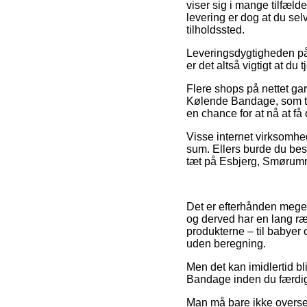
viser sig i mange tilfæld
levering er dog at du se
tilholdssted.
Leveringsdygtigheden på 
er det altså vigtigt at d
Flere shops på nettet ga
Kølende Bandage, som tro
en chance for at nå at få 
Visse internet virksomhed
sum. Ellers burde du besl
tæt på Esbjerg, Smørumned
Det er efterhånden meget 
og derved har en lang ræ
produkterne – til babyer 
uden beregning.
Men det kan imidlertid bl
Bandage inden du færdiggø
Man må bare ikke overse, 