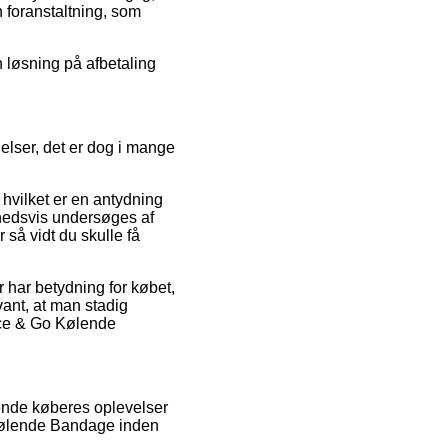
n foranstaltning, som
n løsning på afbetaling
gelser, det er dog i mange
 hvilket er en antydning
ighedsvis undersøges af
 så vidt du skulle få
 har betydning for købet,
vant, at man stadig
Ice & Go Kølende
rende køberes oplevelser
o Kølende Bandage inden