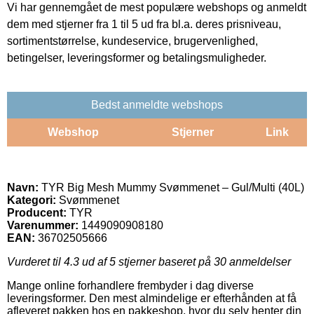
Vi har gennemgået de mest populære webshops og anmeldt
dem med stjerner fra 1 til 5 ud fra bl.a. deres prisniveau,
sortimentstørrelse, kundeservice, brugervenlighed,
betingelser, leveringsformer og betalingsmuligheder.
Bedst anmeldte webshops
Webshop
Stjerner
Link
Navn:
TYR Big Mesh Mummy Svømmenet – Gul/Multi (40L)
Kategori:
Svømmenet
Producent:
TYR
Varenummer:
1449090908180
EAN:
36702505666
Vurderet til
4.3
ud af 5 stjerner baseret på
30
anmeldelser
Mange online forhandlere frembyder i dag diverse
leveringsformer. Den mest almindelige er efterhånden at få
afleveret pakken hos en pakkeshop, hvor du selv henter din