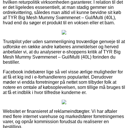
hvilken returpolitik virksomheden garanterer. I relation til det
er det ligeledes essesentielt, at man stadig gemmer sin
ordrekvittering, således man altid vil kunne bevidne sit køb
af TYR Big Mesh Mummy Svømmenet – Gul/Multi (40L),
hvad end du søger et produkt til en voksen eller et barn.
Trustpilot yder uden sammenligning troværdige genveje til at
udforske en række andre køberes anmeldelser og herved
anbefaler vi, at du analyserer e-shoppens kritik af TYR Big
Mesh Mummy Svømmenet – Gul/Multi (40L) forinden du
bestiller.
Facebook indebærer lige så vel visse ærlige muligheder for
at få et kig ind i e-forhandlerens popularitet. Derudover
møder vi endda forretninger på nettet som tilbyder folk at
notere en omtale af købsoplevelsen, som tillige må bruges til
at få et indblik i hvor tilfredse kunderne er.
Websitet er finansieret af reklameindtægter. Vi har aftaler
med flere internet varehuse og markedsfører forretningernes
varer, og opnår kommission forudsat du realiserer en
bestilling.