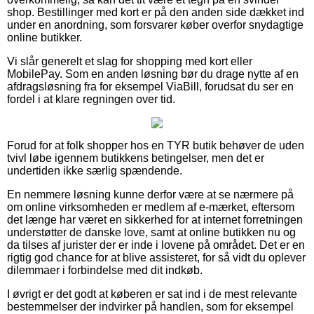
shop. Bestillinger med kort er på den anden side dækket ind
under en anordning, som forsvarer køber overfor snydagtige
online butikker.
Vi slår generelt et slag for shopping med kort eller
MobilePay. Som en anden løsning bør du drage nytte af en
afdragsløsning fra for eksempel ViaBill, forudsat du ser en
fordel i at klare regningen over tid.
Forud for at folk shopper hos en TYR butik behøver de uden
tvivl løbe igennem butikkens betingelser, men det er
undertiden ikke særlig spændende.
En nemmere løsning kunne derfor være at se nærmere på
om online virksomheden er medlem af e-mærket, eftersom
det længe har været en sikkerhed for at internet forretningen
understøtter de danske love, samt at online butikken nu og
da tilses af jurister der er inde i lovene på området. Det er en
rigtig god chance for at blive assisteret, for så vidt du oplever
dilemmaer i forbindelse med dit indkøb.
I øvrigt er det godt at køberen er sat ind i de mest relevante
bestemmelser der indvirker på handlen, som for eksempel