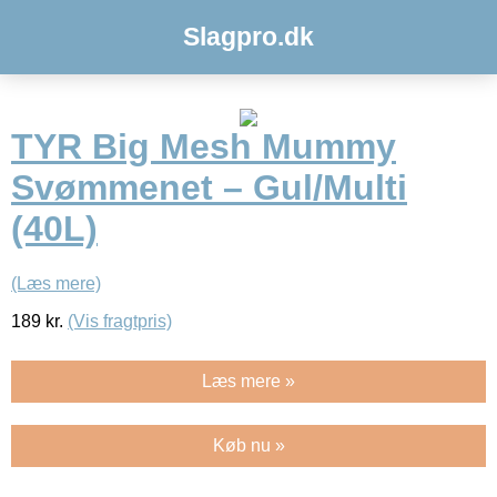
Slagpro.dk
TYR Big Mesh Mummy
Svømmenet – Gul/Multi
(40L)
(Læs mere)
189
kr.
(Vis fragtpris)
Læs mere »
Køb nu »