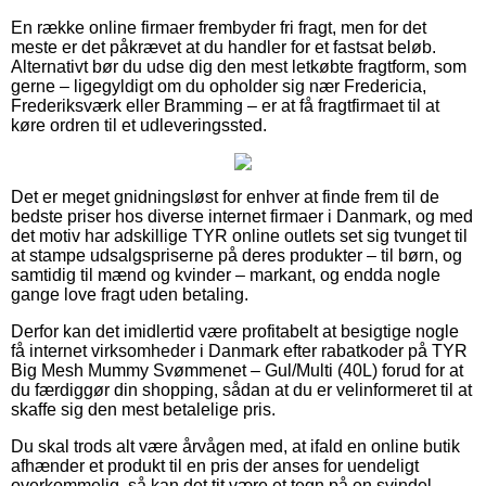
En række online firmaer frembyder fri fragt, men for det
meste er det påkrævet at du handler for et fastsat beløb.
Alternativt bør du udse dig den mest letkøbte fragtform, som
gerne – ligegyldigt om du opholder sig nær Fredericia,
Frederiksværk eller Bramming – er at få fragtfirmaet til at
køre ordren til et udleveringssted.
Det er meget gnidningsløst for enhver at finde frem til de
bedste priser hos diverse internet firmaer i Danmark, og med
det motiv har adskillige TYR online outlets set sig tvunget til
at stampe udsalgspriserne på deres produkter – til børn, og
samtidig til mænd og kvinder – markant, og endda nogle
gange love fragt uden betaling.
Derfor kan det imidlertid være profitabelt at besigtige nogle
få internet virksomheder i Danmark efter rabatkoder på TYR
Big Mesh Mummy Svømmenet – Gul/Multi (40L) forud for at
du færdiggør din shopping, sådan at du er velinformeret til at
skaffe sig den mest betalelige pris.
Du skal trods alt være årvågen med, at ifald en online butik
afhænder et produkt til en pris der anses for uendeligt
overkommelig, så kan det tit være et tegn på en svindel