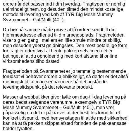
ordre når det passer ind i din hverdag. Fragttypen er nemlig
ualmindeligt nem, og desuden tilmed den mindst kostelige
metode til levering ved køb af TYR Big Mesh Mummy
Svømmenet – Gul/Multi (40L).
Du bør på samme måde prøve at få ordren sendt til din
hjemmeadresse eller ud til din arbejdsplads. Fragtmetoden
viser sig en gang i mellem en lille smule mindre prisbillig,
men desuden yderst gnidningsløs. Den mest betalelige form
for fragt er uden tvivl at hente pakken selv, men det er
betinget af at du opholder dig med kort afstand til online
virksomhedens tilholdssted.
Fragtperioden på Svømmenet er jo temmelig bestemmende
forudsat vi behøver ordren øjeblikkeligt, så derfor er det altså
meningsfuldt at man ser nærmere på det anslåede
leveringstidspunkt på det relevante produkt.
Masser af webbutikker giver løfte om dag-til-dag levering på
deres bedst sælgende varenumre, eksempelvis TYR Big
Mesh Mummy Svømmenet – Gul/Multi (40L), men vær
påpasselig da det er påkrævet at der bestilles forud for et
konkret tidspunkt, med hensynstagen til at de med sikkerhed
kan nå at få pakken skippet afsted forinden de pakkeansatte
holder fyraften.