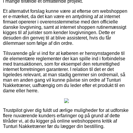
i mange tilfælde et omfattende projekt.
Et alternativt forslag kunne være at efterse om webshoppen
er e-mærket, da det kan være en antydning af at internet
firmaet opererer i overensstemmelse med den officielle
danske lovgivning, samt at internet shoppen rutinemæssigt
kigges til af jurister som kender lovgivningen. Dette er
desuden din genvej til at blive assisteret, hvis du får
dilemmaer som følge af din ordre.
Tilsvarende går vi ind for at køberen er hensynstagende til
de elementære reglementer der kan spille ind i forbindelse
med transaktionen, som for eksempel den returrettighed
internet forretningen garanterer. I relation til det er det
ligeledes relevant, at man stadig gemmer sin ordremail, så
man en anden gang vil kunne påvise sin ordre af Tunturi
Nakketræner, uafhængig om du leder efter et produkt til en
dame eller herre.
Trustpilot giver dig fuldt ud ærlige muligheder for at udforske
flere nuværende kunders erfaringer og på grund af dette
tilråder vi, at du kigger på online webshoppens kritik af
Tunturi Nakketræner før du lægger din bestilling.