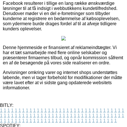
Facebook resulterer i tillige en lang række ønskværdige
løsninger til at få indsigt i webbutikkens kundetilfredshed.
Derudover møder vi en del e-forretninger som tilbyder
kunderne at registrere en bedømmelse af købsoplevelsen,
som ydermere burde drages fordel af til at afveje tidligere
kunders oplevelser.
Denne hjemmeside er finansieret af reklameindtægter. Vi
har et tæt samarbejde med flere online selskaber og
præsenterer firmaernes tilbud, og opnår kommission såfremt
en af de besøgende på vores side realiserer en ordre.
Anvisninger omkring varer og internet shops understøttes
løbende, men vi tager forbehold for modifikationer der måtte
være lavet efter at vi sidste gang opdaterede websitets
informationer.
BITLY:
1
1
1
1
1
1
1
1
1
1
1
1
1
1
1
1
1
1
1
1
1
1
1
1
1
1
1
1
1
1
1
1
1
1
1
1
1
1
1
1
1
1
1
1
1
1
1
1
1
1
1
1
1
1
1
1
1
1
1
1
1
1
1
1
1
1
1
1
1
1
1
1
1
1
1
1
1
1
1
1
1
1
1
1
1
1
1
1
1
1
1
1
1
1
1
1
1
1
1
1
SPOTIFY: