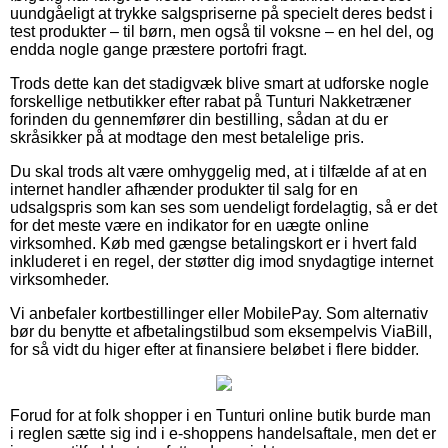
uundgåeligt at trykke salgspriserne på specielt deres bedst i
test produkter – til børn, men også til voksne – en hel del, og
endda nogle gange præstere portofri fragt.
Trods dette kan det stadigvæk blive smart at udforske nogle
forskellige netbutikker efter rabat på Tunturi Nakketræner
forinden du gennemfører din bestilling, sådan at du er
skråsikker på at modtage den mest betalelige pris.
Du skal trods alt være omhyggelig med, at i tilfælde af at en
internet handler afhænder produkter til salg for en
udsalgspris som kan ses som uendeligt fordelagtig, så er det
for det meste være en indikator for en uægte online
virksomhed. Køb med gængse betalingskort er i hvert fald
inkluderet i en regel, der støtter dig imod snydagtige internet
virksomheder.
Vi anbefaler kortbestillinger eller MobilePay. Som alternativ
bør du benytte et afbetalingstilbud som eksempelvis ViaBill,
for så vidt du higer efter at finansiere beløbet i flere bidder.
Forud for at folk shopper i en Tunturi online butik burde man
i reglen sætte sig ind i e-shoppens handelsaftale, men det er