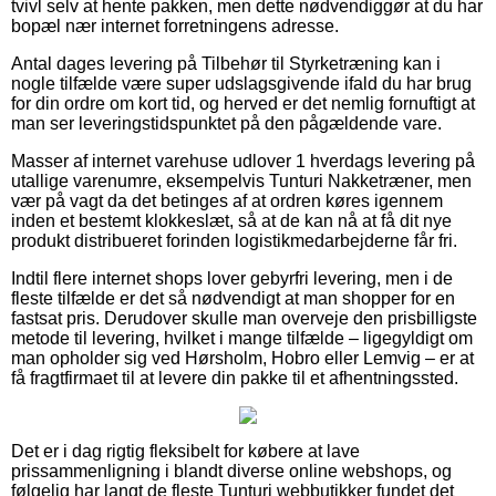
tvivl selv at hente pakken, men dette nødvendiggør at du har
bopæl nær internet forretningens adresse.
Antal dages levering på Tilbehør til Styrketræning kan i
nogle tilfælde være super udslagsgivende ifald du har brug
for din ordre om kort tid, og herved er det nemlig fornuftigt at
man ser leveringstidspunktet på den pågældende vare.
Masser af internet varehuse udlover 1 hverdags levering på
utallige varenumre, eksempelvis Tunturi Nakketræner, men
vær på vagt da det betinges af at ordren køres igennem
inden et bestemt klokkeslæt, så at de kan nå at få dit nye
produkt distribueret forinden logistikmedarbejderne får fri.
Indtil flere internet shops lover gebyrfri levering, men i de
fleste tilfælde er det så nødvendigt at man shopper for en
fastsat pris. Derudover skulle man overveje den prisbilligste
metode til levering, hvilket i mange tilfælde – ligegyldigt om
man opholder sig ved Hørsholm, Hobro eller Lemvig – er at
få fragtfirmaet til at levere din pakke til et afhentningssted.
Det er i dag rigtig fleksibelt for købere at lave
prissammenligning i blandt diverse online webshops, og
følgelig har langt de fleste Tunturi webbutikker fundet det