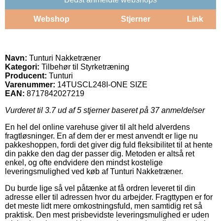
Webshop
Stjerner
Link
Navn:
Tunturi Nakketræner
Kategori:
Tilbehør til Styrketræning
Producent:
Tunturi
Varenummer:
14TUSCL248I-ONE SIZE
EAN:
8717842027219
Vurderet til
3.7
ud af 5 stjerner baseret på
37
anmeldelser
En hel del online varehuse giver til alt held alverdens
fragtløsninger. En af dem der er mest anvendt er lige nu
pakkeshoppen, fordi det giver dig fuld fleksibilitet til at hente
din pakke den dag der passer dig. Metoden er altså ret
enkel, og ofte endvidere den mindst kostelige
leveringsmulighed ved køb af Tunturi Nakketræner.
Du burde lige så vel påtænke at få ordren leveret til din
adresse eller til adressen hvor du arbejder. Fragttypen er for
det meste lidt mere omkostningsfuld, men samtidig ret så
praktisk. Den mest prisbevidste leveringsmulighed er uden