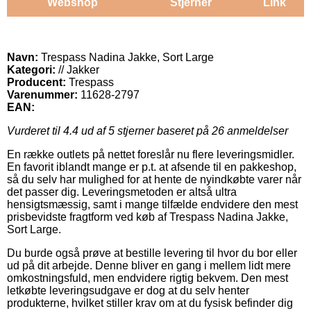
Webshop
Stjerner
Link
Navn:
Trespass Nadina Jakke, Sort Large
Kategori:
// Jakker
Producent:
Trespass
Varenummer:
11628-2797
EAN:
Vurderet til
4.4
ud af 5 stjerner baseret på
26
anmeldelser
En række outlets på nettet foreslår nu flere leveringsmidler.
En favorit iblandt mange er p.t. at afsende til en pakkeshop,
så du selv har mulighed for at hente de nyindkøbte varer når
det passer dig. Leveringsmetoden er altså ultra
hensigtsmæssig, samt i mange tilfælde endvidere den mest
prisbevidste fragtform ved køb af Trespass Nadina Jakke,
Sort Large.
Du burde også prøve at bestille levering til hvor du bor eller
ud på dit arbejde. Denne bliver en gang i mellem lidt mere
omkostningsfuld, men endvidere rigtig bekvem. Den mest
letkøbte leveringsudgave er dog at du selv henter
produkterne, hvilket stiller krav om at du fysisk befinder dig