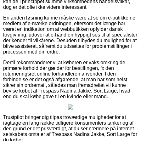
kan de i princippet skimme virksomhedens handelsvilkår,
dog er det ofte ikke videre interessant.
En anden løsning kunne måske være at se om e-butikken er
medlem af e-mærke ordningen, eftersom det længe har
været en indikation om at webbutikken opfylder dansk
lovgivning, udover at e-handlen hyppigt ses til af specialister
der kender til vilkårene. Desuden tilbydes du mulighed for at
blive assisteret, såfremt du udsættes for problemstillinger i
processen med din ordre.
Dertil rekommanderer vi at køberen er vaks omkring de
primære forhold der gælder for bestillingen, fx den
returneringsret online forhandleren anvender. I den
forbindelse er det også afgørende, at man når som helst
sikrer sin ordremail, således man fremadrettet vil kunne
bevise købet af Trespass Nadina Jakke, Sort Large, hvad
end du skal købe gave til en kvinde eller mand.
Trustpilot bringer dig tilpas troværdige muligheder for at
iagttage en lang række tidligere konsumenters tanker og af
den grund er det prisværdigt, at du ser nærmere på internet
selskabets omtaler af Trespass Nadina Jakke, Sort Large før
du køber.