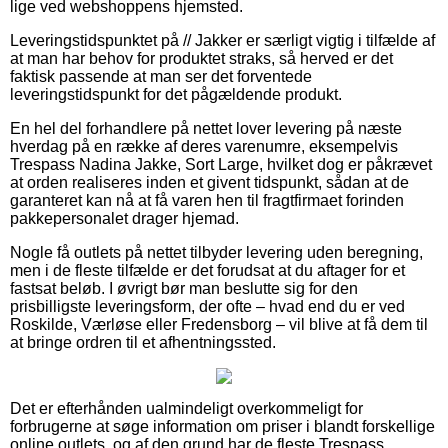
lige ved webshoppens hjemsted.
Leveringstidspunktet på // Jakker er særligt vigtig i tilfælde af
at man har behov for produktet straks, så herved er det
faktisk passende at man ser det forventede
leveringstidspunkt for det pågældende produkt.
En hel del forhandlere på nettet lover levering på næste
hverdag på en række af deres varenumre, eksempelvis
Trespass Nadina Jakke, Sort Large, hvilket dog er påkrævet
at orden realiseres inden et givent tidspunkt, sådan at de
garanteret kan nå at få varen hen til fragtfirmaet forinden
pakkepersonalet drager hjemad.
Nogle få outlets på nettet tilbyder levering uden beregning,
men i de fleste tilfælde er det forudsat at du aftager for et
fastsat beløb. I øvrigt bør man beslutte sig for den
prisbilligste leveringsform, der ofte – hvad end du er ved
Roskilde, Værløse eller Fredensborg – vil blive at få dem til
at bringe ordren til et afhentningssted.
Det er efterhånden ualmindeligt overkommeligt for
forbrugerne at søge information om priser i blandt forskellige
online outlets, og af den grund har de fleste Trespass