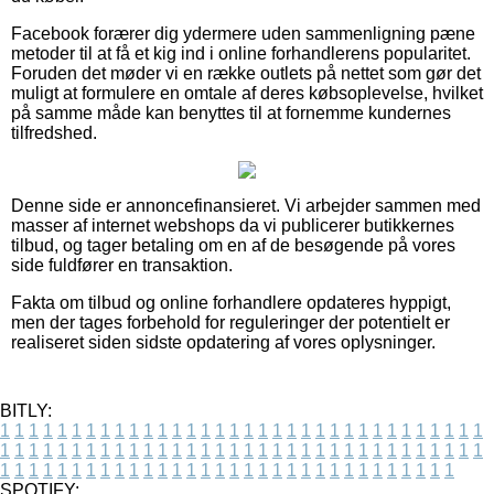
Facebook forærer dig ydermere uden sammenligning pæne
metoder til at få et kig ind i online forhandlerens popularitet.
Foruden det møder vi en række outlets på nettet som gør det
muligt at formulere en omtale af deres købsoplevelse, hvilket
på samme måde kan benyttes til at fornemme kundernes
tilfredshed.
Denne side er annoncefinansieret. Vi arbejder sammen med
masser af internet webshops da vi publicerer butikkernes
tilbud, og tager betaling om en af de besøgende på vores
side fuldfører en transaktion.
Fakta om tilbud og online forhandlere opdateres hyppigt,
men der tages forbehold for reguleringer der potentielt er
realiseret siden sidste opdatering af vores oplysninger.
BITLY:
1
1
1
1
1
1
1
1
1
1
1
1
1
1
1
1
1
1
1
1
1
1
1
1
1
1
1
1
1
1
1
1
1
1
1
1
1
1
1
1
1
1
1
1
1
1
1
1
1
1
1
1
1
1
1
1
1
1
1
1
1
1
1
1
1
1
1
1
1
1
1
1
1
1
1
1
1
1
1
1
1
1
1
1
1
1
1
1
1
1
1
1
1
1
1
1
1
1
1
1
SPOTIFY: