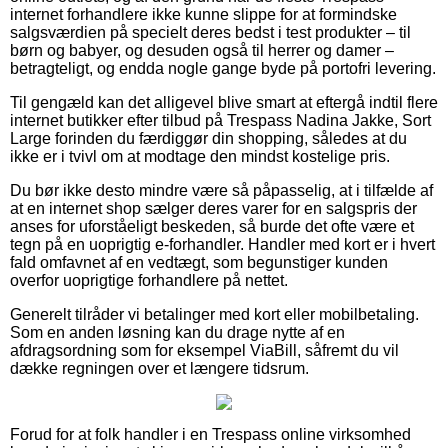
internet forhandlere ikke kunne slippe for at formindske
salgsværdien på specielt deres bedst i test produkter – til
børn og babyer, og desuden også til herrer og damer –
betragteligt, og endda nogle gange byde på portofri levering.
Til gengæld kan det alligevel blive smart at eftergå indtil flere
internet butikker efter tilbud på Trespass Nadina Jakke, Sort
Large forinden du færdiggør din shopping, således at du
ikke er i tvivl om at modtage den mindst kostelige pris.
Du bør ikke desto mindre være så påpasselig, at i tilfælde af
at en internet shop sælger deres varer for en salgspris der
anses for uforståeligt beskeden, så burde det ofte være et
tegn på en uoprigtig e-forhandler. Handler med kort er i hvert
fald omfavnet af en vedtægt, som begunstiger kunden
overfor uoprigtige forhandlere på nettet.
Generelt tilråder vi betalinger med kort eller mobilbetaling.
Som en anden løsning kan du drage nytte af en
afdragsordning som for eksempel ViaBill, såfremt du vil
dække regningen over et længere tidsrum.
Forud for at folk handler i en Trespass online virksomhed