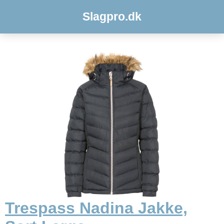
Slagpro.dk
Trespass Nadina Jakke,