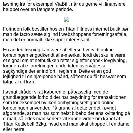
løsning fra for eksempel ViaBill, når du gerne vil finansiere
beløbet over en længere periode.
Forinden folk bestiller hos en Titan Fitness internet butik bør
man de facto sætte sig ind i webshoppens forretningsaftale,
men det er normalt ikke super interessant.
En anden løsning kan være at efterse hvorvidt online
forretningen er godkendt af e-mærket, fordi det skulle være
et signal om at netbutikken retter sig efter dansk lovgivning,
foruden at e-forretningen undertiden overvåges af
sagkyndige der er indført i reglerne. Dette er en god
lejlighed til en hjælpende hånd, såfremt du får besvær som
følge af dit køb.
I øvrigt tilråder vi at køberen er påpasselig med de
grundlæggende forhold der har betydning for transaktionen,
som for eksempel hvilken ombytningsrettighed online
forretningen anvender. På grund af dette er det i øvrigt
afgørende, at man når som helst bibeholder ens kvittering på
e-mail, således man senere vil kunne vidne om købet af
Titan Kettlebell 32kg, hvad end man skal shoppe til en dame
eller herre.