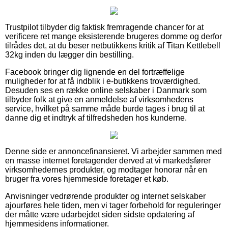
Trustpilot tilbyder dig faktisk fremragende chancer for at
verificere ret mange eksisterende brugeres domme og derfor
tilrådes det, at du beser netbutikkens kritik af Titan Kettlebell
32kg inden du lægger din bestilling.
Facebook bringer dig lignende en del fortræffelige
muligheder for at få indblik i e-butikkens troværdighed.
Desuden ses en række online selskaber i Danmark som
tilbyder folk at give en anmeldelse af virksomhedens
service, hvilket på samme måde burde tages i brug til at
danne dig et indtryk af tilfredsheden hos kunderne.
Denne side er annoncefinansieret. Vi arbejder sammen med
en masse internet foretagender derved at vi markedsfører
virksomhedernes produkter, og modtager honorar når en
bruger fra vores hjemmeside foretager et køb.
Anvisninger vedrørende produkter og internet selskaber
ajourføres hele tiden, men vi tager forbehold for reguleringer
der måtte være udarbejdet siden sidste opdatering af
hjemmesidens informationer.