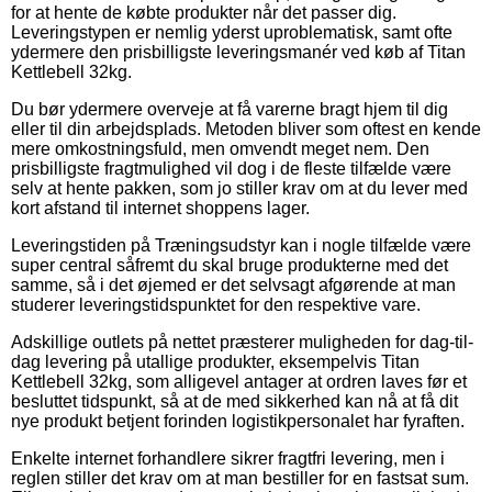
for at hente de købte produkter når det passer dig.
Leveringstypen er nemlig yderst uproblematisk, samt ofte
ydermere den prisbilligste leveringsmanér ved køb af Titan
Kettlebell 32kg.
Du bør ydermere overveje at få varerne bragt hjem til dig
eller til din arbejdsplads. Metoden bliver som oftest en kende
mere omkostningsfuld, men omvendt meget nem. Den
prisbilligste fragtmulighed vil dog i de fleste tilfælde være
selv at hente pakken, som jo stiller krav om at du lever med
kort afstand til internet shoppens lager.
Leveringstiden på Træningsudstyr kan i nogle tilfælde være
super central såfremt du skal bruge produkterne med det
samme, så i det øjemed er det selvsagt afgørende at man
studerer leveringstidspunktet for den respektive vare.
Adskillige outlets på nettet præsterer muligheden for dag-til-
dag levering på utallige produkter, eksempelvis Titan
Kettlebell 32kg, som alligevel antager at ordren laves før et
besluttet tidspunkt, så at de med sikkerhed kan nå at få dit
nye produkt betjent forinden logistikpersonalet har fyraften.
Enkelte internet forhandlere sikrer fragtfri levering, men i
reglen stiller det krav om at man bestiller for en fastsat sum.