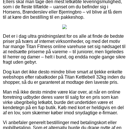
Ellers skal man tage den mest letkøbte leveringsmulighed,
som i de fleste tilfælde – uanset om du befinder sig i
Horsens, Brønderslev eller Bjerringbro – vil blive at få dem
til at køre din bestilling til en pakkeshop.
Det er i dag ultra gnidningsløst for os alle at finde de bedste
priser på tværs af internet virksomheder, og med det motiv
har mange Titan Fitness online varehuse set sig nødsaget til
at nedsætte priserne på varerne – til juniorer, men ligeledes
til herrer og damer – helt i bund, og endda nogle gange sikre
fragt uden gebyr.
Dog kan det ikke desto mindre blive smart at tjekke enkelte
webshops efter rabatkoder på Titan Kettlebell 32kg inden du
shopper, så du er garanteret at modtage den laveste pris.
Man må ikke desto mindre være klar over, at når en online
forretning udbyder deres varer til salg for en pris som kan
virke ubegribelig letkøbt, burde det undertiden være et
kendetegn på en fup butik. Køb med kort er heldigvis en del
af en lov, som skærmer køber imod snydagtige e-firmaer.
Vi anbefaler generelt bestillinger med betalingskort eller
mobilbetaling. Som et alternativ burde du drage nytte af en