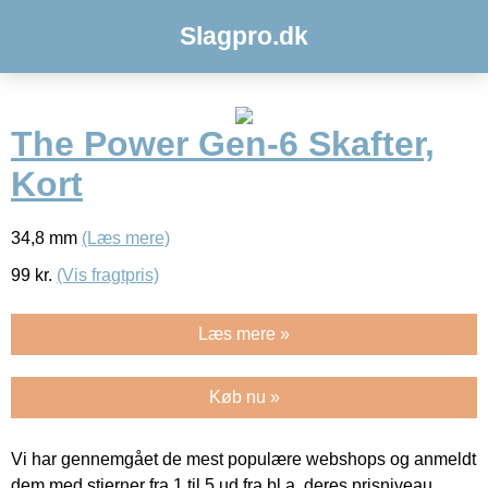
Slagpro.dk
The Power Gen-6 Skafter,
Kort
34,8 mm
(Læs mere)
99
kr.
(Vis fragtpris)
Læs mere »
Køb nu »
Vi har gennemgået de mest populære webshops og anmeldt
dem med stjerner fra 1 til 5 ud fra bl.a. deres prisniveau,