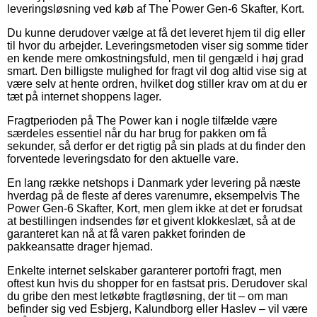
leveringsløsning ved køb af The Power Gen-6 Skafter, Kort.
Du kunne derudover vælge at få det leveret hjem til dig eller
til hvor du arbejder. Leveringsmetoden viser sig somme tider
en kende mere omkostningsfuld, men til gengæld i høj grad
smart. Den billigste mulighed for fragt vil dog altid vise sig at
være selv at hente ordren, hvilket dog stiller krav om at du er
tæt på internet shoppens lager.
Fragtperioden på The Power kan i nogle tilfælde være
særdeles essentiel når du har brug for pakken om få
sekunder, så derfor er det rigtig på sin plads at du finder den
forventede leveringsdato for den aktuelle vare.
En lang række netshops i Danmark yder levering på næste
hverdag på de fleste af deres varenumre, eksempelvis The
Power Gen-6 Skafter, Kort, men glem ikke at det er forudsat
at bestillingen indsendes før et givent klokkeslæt, så at de
garanteret kan nå at få varen pakket forinden de
pakkeansatte drager hjemad.
Enkelte internet selskaber garanterer portofri fragt, men
oftest kun hvis du shopper for en fastsat pris. Derudover skal
du gribe den mest letkøbte fragtløsning, der tit – om man
befinder sig ved Esbjerg, Kalundborg eller Haslev – vil være