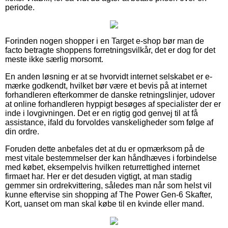
periode.
Forinden nogen shopper i en Target e-shop bør man de
facto betragte shoppens forretningsvilkår, det er dog for det
meste ikke særlig morsomt.
En anden løsning er at se hvorvidt internet selskabet er e-
mærke godkendt, hvilket bør være et bevis på at internet
forhandleren efterkommer de danske retningslinjer, udover
at online forhandleren hyppigt besøges af specialister der er
inde i lovgivningen. Det er en rigtig god genvej til at få
assistance, ifald du forvoldes vanskeligheder som følge af
din ordre.
Foruden dette anbefales det at du er opmærksom på de
mest vitale bestemmelser der kan håndhæves i forbindelse
med købet, eksempelvis hvilken returrettighed internet
firmaet har. Her er det desuden vigtigt, at man stadig
gemmer sin ordrekvittering, således man når som helst vil
kunne eftervise sin shopping af The Power Gen-6 Skafter,
Kort, uanset om man skal købe til en kvinde eller mand.