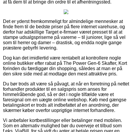
at få dem til at bringe din ordre til et afhentningssted.
Det er yderst fremkommeligt for almindelige mennesker at
finde frem til de bedste priser på flere internet varehuse, og
derfor har adskillige Target e-firmaer været presset til at at
stampe udsalgspriserne på varerne – til juniorer, lige så vel
som til herrer og damer – drastisk, og endda nogle gange
præstere gebyrfri levering.
Dog kan det imidlertid være rentabelt at kontrollere nogle
online butikker efter rabat på The Power Gen-6 Skafter, Kort
forinden du færdiggør din shopping, således at man er på
den sikre side med at modtage den mest attraktive pris.
Du bør trods alt være så påvagt, at når en forretning på nettet
forhandler produkter til en salgspris som anses for
himmelråbende god, så er det i nogle tilfælde være et
faresignal om en uægte online webshop. Køb med gængse
betalingskort er trods alt indbefattet af en anordning, der
skærmer køber overfor uoprigtige internet forhandlere.
Vi anbefaler kortbestillinger eller betalinger med mobilen.
Som en alternativ mulighed bør du overveje et tilbud som
f.eks. ViaBill, for så vidt du agter at betale prisen over en