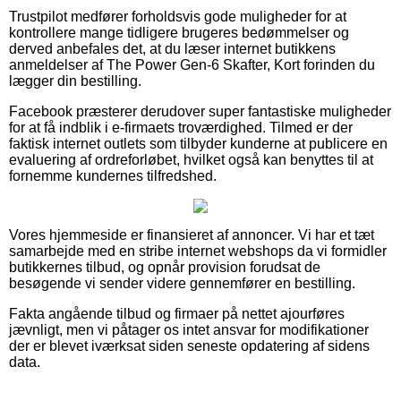
Trustpilot medfører forholdsvis gode muligheder for at
kontrollere mange tidligere brugeres bedømmelser og
derved anbefales det, at du læser internet butikkens
anmeldelser af The Power Gen-6 Skafter, Kort forinden du
lægger din bestilling.
Facebook præsterer derudover super fantastiske muligheder
for at få indblik i e-firmaets troværdighed. Tilmed er der
faktisk internet outlets som tilbyder kunderne at publicere en
evaluering af ordreforløbet, hvilket også kan benyttes til at
fornemme kundernes tilfredshed.
Vores hjemmeside er finansieret af annoncer. Vi har et tæt
samarbejde med en stribe internet webshops da vi formidler
butikkernes tilbud, og opnår provision forudsat de
besøgende vi sender videre gennemfører en bestilling.
Fakta angående tilbud og firmaer på nettet ajourføres
jævnligt, men vi påtager os intet ansvar for modifikationer
der er blevet iværksat siden seneste opdatering af sidens
data.