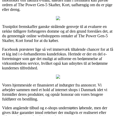
bibeholder ens faktura e-mail, således man i fremtiden kan påvise
ordren af The Power Gen-5 Skafter, Kort, uafhængig om du er pige
eller dreng.
Trustpilot fremskaffer ganske strålende genveje til at evaluere en
række tidligere forbrugeres domme og af den grund foreslåes det, at
du gennemgår online webshoppens omtaler af The Power Gen-5
Skafter, Kort forud for at du køber.
Facebook præsterer lige så vel immervæk tiltalende chancer for at få
et kig ind i e-forhandlerens kundefokus. Herinde er der en del e-
forretninger som gør det muligt at udforme en bedømmelse af
virksomhedens service, hvilket også kan udnyttes til at bedømme
kundernes tilfredshed.
Vores hjemmeside er finansieret af indtægter fra annoncer. Vi
arbejder sammen med et hold af internet shops i Danmark idet vi
formidler deres produkter, og opnår honorar om vores brugere
fuldfører en bestilling.
Viden angående tilbud og e-shops understøttes løbende, men der
gives ikke garantier imod rettelser der muligvis er realiseret efter