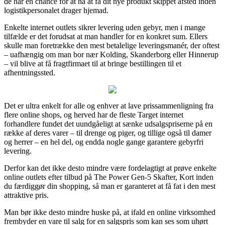
de har en chance for at nå at få dit nye produkt skippet afsted inden
logistikpersonalet drager hjemad.
Enkelte internet outlets sikrer levering uden gebyr, men i mange
tilfælde er det forudsat at man handler for en konkret sum. Ellers
skulle man foretrække den mest betalelige leveringsmanér, der oftest
– uafhængig om man bor nær Kolding, Skanderborg eller Hinnerup
– vil blive at få fragtfirmaet til at bringe bestillingen til et
afhentningssted.
Det er ultra enkelt for alle og enhver at lave prissammenligning fra
flere online shops, og herved har de fleste Target internet
forhandlere fundet det uundgåeligt at sænke udsalgspriserne på en
række af deres varer – til drenge og piger, og tillige også til damer
og herrer – en hel del, og endda nogle gange garantere gebyrfri
levering.
Derfor kan det ikke desto mindre være fordelagtigt at prøve enkelte
online outlets efter tilbud på The Power Gen-5 Skafter, Kort inden
du færdiggør din shopping, så man er garanteret at få fat i den mest
attraktive pris.
Man bør ikke desto mindre huske på, at ifald en online virksomhed
frembyder en vare til salg for en salgspris som kan ses som uhørt