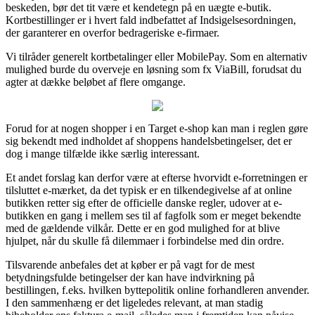
beskeden, bør det tit være et kendetegn på en uægte e-butik.
Kortbestillinger er i hvert fald indbefattet af Indsigelsesordningen,
der garanterer en overfor bedrageriske e-firmaer.
Vi tilråder generelt kortbetalinger eller MobilePay. Som en alternativ
mulighed burde du overveje en løsning som fx ViaBill, forudsat du
agter at dække beløbet af flere omgange.
Forud for at nogen shopper i en Target e-shop kan man i reglen gøre
sig bekendt med indholdet af shoppens handelsbetingelser, det er
dog i mange tilfælde ikke særlig interessant.
Et andet forslag kan derfor være at efterse hvorvidt e-forretningen er
tilsluttet e-mærket, da det typisk er en tilkendegivelse af at online
butikken retter sig efter de officielle danske regler, udover at e-
butikken en gang i mellem ses til af fagfolk som er meget bekendte
med de gældende vilkår. Dette er en god mulighed for at blive
hjulpet, når du skulle få dilemmaer i forbindelse med din ordre.
Tilsvarende anbefales det at køber er på vagt for de mest
betydningsfulde betingelser der kan have indvirkning på
bestillingen, f.eks. hvilken byttepolitik online forhandleren anvender.
I den sammenhæng er det ligeledes relevant, at man stadig