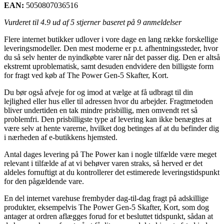
EAN:
5050807036516
Vurderet til
4.9
ud af 5 stjerner baseret på
9
anmeldelser
Flere internet butikker udlover i vore dage en lang række forskellige
leveringsmodeller. Den mest moderne er p.t. afhentningssteder, hvor
du så selv henter de nyindkøbte varer når det passer dig. Den er altså
ekstremt uproblematisk, samt desuden endvidere den billigste form
for fragt ved køb af The Power Gen-5 Skafter, Kort.
Du bør også afveje for og imod at vælge at få udbragt til din
lejlighed eller hus eller til adressen hvor du arbejder. Fragtmetoden
bliver undertiden en tak mindre prisbillig, men omvendt ret så
problemfri. Den prisbilligste type af levering kan ikke benægtes at
være selv at hente varerne, hvilket dog betinges af at du befinder dig
i nærheden af e-butikkens hjemsted.
Antal dages levering på The Power kan i nogle tilfælde være meget
relevant i tilfælde af at vi behøver varen straks, så herved er det
aldeles fornuftigt at du kontrollerer det estimerede leveringstidspunkt
for den pågældende vare.
En del internet varehuse frembyder dag-til-dag fragt på adskillige
produkter, eksempelvis The Power Gen-5 Skafter, Kort, som dog
antager at ordren aflægges forud for et besluttet tidspunkt, sådan at