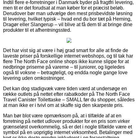
Indtil flere e-forretninger i Danmark byder på fragtfri levering,
men tit er det forudsat at man køber for et præcist beløb.
Derudover bør man udvælge den mest prisbevidste løsning
til levering, hvilket typisk – hvad end du bor tæt på Herning,
Dragør eller Slangerup – vil blive at få dem til at bringe dine
produkter til et afhentningssted.
Det har vist sig at være i høj grad smart for alle at finde de
laveste priser på forskellige internet webshops, og til tak har
flere The North Face online shops ikke kunne slippe for at
nedbringe priserne på varerne – til juniorer, og ligeledes
også til voksne – betragteligt, og endda nogle gange love
levering uden omkostninger.
Det kan dog stadigvæk være tiden værd at undersøge en
række outlets på nettet efter rabatkoder på The North Face
Travel Canister Toilettaske – SMALL før du shopper, således
at man ikke er i tvivl om at skaffe sig den skarpeste pris.
Man bør blot være opmærksom på, at i tilfælde af at en
forretning på nettet udlover produkter for en pris som virker
grænseløst overkommelig, så er det i nogle tilfælde være et
symbol på en uoprigtig internet virksomhed. Betalinger med
kort er ikke desto mindre inkluderet i en foranstaltning,