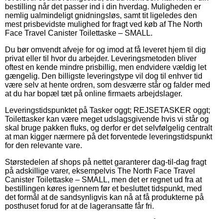
bestilling når det passer ind i din hverdag. Muligheden er
nemlig ualmindeligt gnidningsløs, samt tit ligeledes den
mest prisbevidste mulighed for fragt ved køb af The North
Face Travel Canister Toilettaske – SMALL.
Du bør omvendt afveje for og imod at få leveret hjem til dig
privat eller til hvor du arbejder. Leveringsmetoden bliver
oftest en kende mindre prisbillig, men endvidere vældig let
gængelig. Den billigste leveringstype vil dog til enhver tid
være selv at hente ordren, som desværre står og falder med
at du har bopæl tæt på online firmaets arbejdslager.
Leveringstidspunktet på Tasker oggt; REJSETASKER oggt;
Toilettasker kan være meget udslagsgivende hvis vi står og
skal bruge pakken fluks, og derfor er det selvfølgelig centralt
at man kigger nærmere på det forventede leveringstidspunkt
for den relevante vare.
Størstedelen af shops på nettet garanterer dag-til-dag fragt
på adskillige varer, eksempelvis The North Face Travel
Canister Toilettaske – SMALL, men det er regnet ud fra at
bestillingen køres igennem før et besluttet tidspunkt, med
det formål at de sandsynligvis kan nå at få produkterne på
posthuset forud for at de lageransatte får fri.