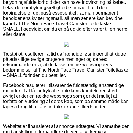
betydningsfulde forhold der kan have indvirkning på købet,
f.eks. den ombytningsrettighed e-firmaet har. I den
forbindelse er det også essesentielt, at man permanent
beholder ens kvitteringsmail, så man senere kan bevidne
købet af The North Face Travel Canister Toilettaske –
SMALL, ligegyldigt om du er på udkig efter varer til en herre
eller dame.
Trustpilot resulterer i altid uafhængige løsninger til at kigge
på adskillige øvrige brugeres meninger og derved
rekommanderer vi, at du læser online webshoppens
bedømmelser af The North Face Travel Canister Toilettaske
– SMALL forinden du bestiller.
Facebook resulterer i tilsvarende fuldstændig anstændige
metoder til at få indtryk af e-butikkens kundetilfredshed. I
øvrigt er der en række webshops som gør det muligt at
forfatte en vurdering af deres køb, som på samme måde kan
tages i brug til at få et indblik i kundetilfredsheden.
Websitet er finansieret af annonceindtægter. Vi samarbejder
med adskillige e-forhandlere derved at vi fremviser