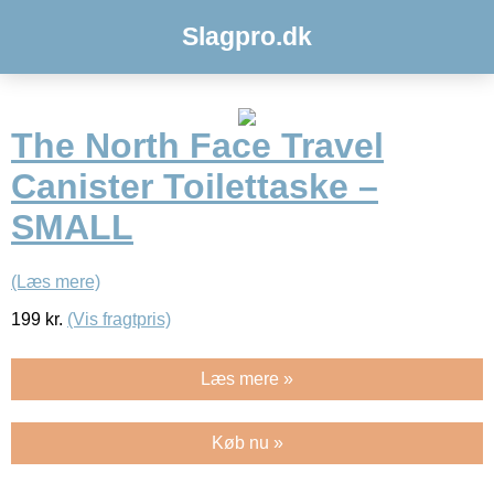
Slagpro.dk
The North Face Travel
Canister Toilettaske –
SMALL
(Læs mere)
199
kr.
(Vis fragtpris)
Læs mere »
Køb nu »