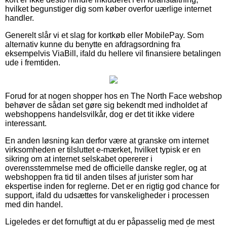
hvilket begunstiger dig som køber overfor uærlige internet
handler.
Generelt slår vi et slag for kortkøb eller MobilePay. Som
alternativ kunne du benytte en afdragsordning fra
eksempelvis ViaBill, ifald du hellere vil finansiere betalingen
ude i fremtiden.
Forud for at nogen shopper hos en The North Face webshop
behøver de sådan set gøre sig bekendt med indholdet af
webshoppens handelsvilkår, dog er det tit ikke videre
interessant.
En anden løsning kan derfor være at granske om internet
virksomheden er tilsluttet e-mærket, hvilket typisk er en
sikring om at internet selskabet opererer i
overensstemmelse med de officielle danske regler, og at
webshoppen fra tid til anden tilses af jurister som har
ekspertise inden for reglerne. Det er en rigtig god chance for
support, ifald du udsættes for vanskeligheder i processen
med din handel.
Ligeledes er det fornuftigt at du er påpasselig med de mest