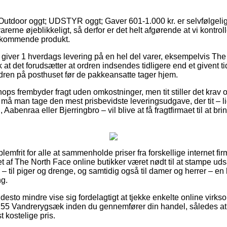
Outdoor oggt; UDSTYR oggt; Gaver 601-1.000 kr. er selvfølgelig 
rerne øjeblikkeligt, så derfor er det helt afgørende at vi kontrol
edkommende produkt.
r giver 1 hverdags levering på en hel del varer, eksempelvis Th
t det forudsætter at ordren indsendes tidligere end et givent t
rdren på posthuset før de pakkeansatte tager hjem.
ops frembyder fragt uden omkostninger, men tit stiller det krav o
må man tage den mest prisbevidste leveringsudgave, der tit – 
Aabenraa eller Bjerringbro – vil blive at få fragtfirmaet til at brin
blemfrit for alle at sammenholde priser fra forskellige internet f
llet af The North Face online butikker været nødt til at stampe u
– til piger og drenge, og samtidig også til damer og herrer – en
ng.
desto mindre vise sig fordelagtigt at tjekke enkelte online virk
 55 Vandrerygsæk inden du gennemfører din handel, således at 
 kostelige pris.