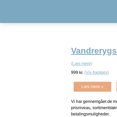
Vandreryg
(Læs mere)
999
kr.
(Vis fragtpris)
Læs mere »
Vi har gennemgået de mes
prisniveau, sortimentstø
betalingsmuligheder.