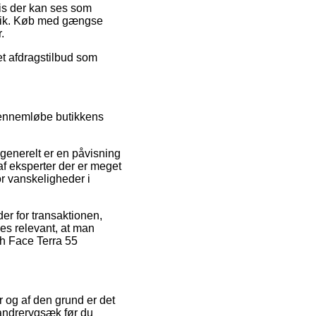
ris der kan ses som
butik. Køb med gængse
.
et afdragstilbud som
 gennemløbe butikkens
 generelt er en påvisning
af eksperter der er meget
or vanskeligheder i
r for transaktionen,
des relevant, at man
th Face Terra 55
er og af den grund er det
andrerygsæk før du