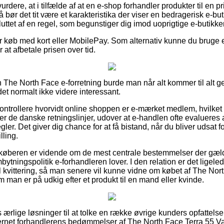
dere, at i tilfælde af at en e-shop forhandler produkter til en p
å bør det tit være et karakteristika der viser en bedragerisk e-
uttet af en regel, som begunstiger dig imod uoprigtige e-butikker
for køb med kort eller MobilePay. Som alternativ kunne du bruge 
r at afbetale prisen over tid.
en The North Face e-forretning burde man når alt kommer til alt
det normalt ikke videre interessant.
 kontrollere hvorvidt online shoppen er e-mærket medlem, hvilket
jer de danske retningslinjer, udover at e-handlen ofte evalueres 
gler. Det giver dig chance for at få bistand, når du bliver udsat f
lling.
 køberen er vidende om de mest centrale bestemmelser der gælde
ningspolitik e-forhandleren lover. I den relation er det ligele
 kvittering, så man senere vil kunne vidne om købet af The Nor
man er på udkig efter et produkt til en mand eller kvinde.
as ærlige løsninger til at tolke en række øvrige kunders opfattels
nternet forhandlerens bedømmelser af The North Face Terra 55 V