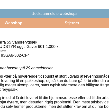
Bedst anmeldte webshops
Webshop
Stjerner
erra 55 Vandrerygsæk
 UDSTYR oggt; Gaver 601-1.000 kr.
Face
T93GA6-302-CF4
rner baseret på
29
anmeldelser
s yder på nuværende tidspunkt et stort udvalg af leveringsmåde
levering til en pakkeshop, og så kan du bare gå forbi efter din o
lig meget ukompliceret, samt typisk ydermere den billigste frag
drerygsæk.
 imod at få det leveret til din hjemmeadresse eller ud til din a
 sjat dyrere, men desuden rigtig problemfri. Den mest prisbevids
t du selv henter produkterne, men det stiller krav om at du har 