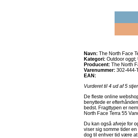
Navn:
The North Face T
Kategori:
Outdoor oggt;
Producent:
The North 
Varenummer:
302-444-
EAN:
Vurderet til
4
ud af 5 stje
De fleste online webshop
benyttede er efterhånden 
bedst. Fragttypen er nem
North Face Terra 55 Van
Du kan også afveje for og
viser sig somme tider en
dog til enhver tid være a