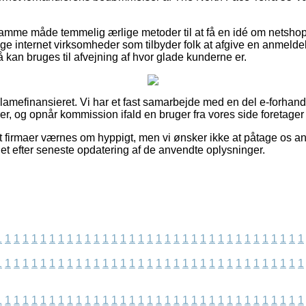
mme måde temmelig ærlige metoder til at få en idé om netsho
 internet virksomheder som tilbyder folk at afgive en anmelde
kan bruges til afvejning af hvor glade kunderne er.
amefinansieret. Vi har et fast samarbejde med en del e-forhandl
er, og opnår kommission ifald en bruger fra vores side foretager
t firmaer værnes om hyppigt, men vi ønsker ikke at påtage os ans
det efter seneste opdatering af de anvendte oplysninger.
1
1
1
1
1
1
1
1
1
1
1
1
1
1
1
1
1
1
1
1
1
1
1
1
1
1
1
1
1
1
1
1
1
1
1
1
1
1
1
1
1
1
1
1
1
1
1
1
1
1
1
1
1
1
1
1
1
1
1
1
1
1
1
1
1
1
1
1
1
1
1
1
1
1
1
1
1
1
1
1
1
1
1
1
1
1
1
1
1
1
1
1
1
1
1
1
1
1
1
1
1
1
1
1
1