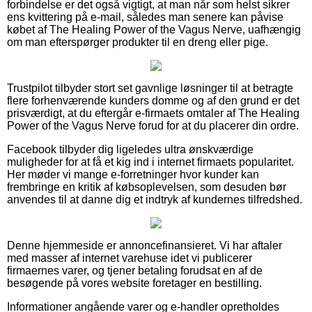
forbindelse er det også vigtigt, at man når som helst sikrer
ens kvittering på e-mail, således man senere kan påvise
købet af The Healing Power of the Vagus Nerve, uafhængig
om man efterspørger produkter til en dreng eller pige.
Trustpilot tilbyder stort set gavnlige løsninger til at betragte
flere forhenværende kunders domme og af den grund er det
prisværdigt, at du eftergår e-firmaets omtaler af The Healing
Power of the Vagus Nerve forud for at du placerer din ordre.
Facebook tilbyder dig ligeledes ultra ønskværdige
muligheder for at få et kig ind i internet firmaets popularitet.
Her møder vi mange e-forretninger hvor kunder kan
frembringe en kritik af købsoplevelsen, som desuden bør
anvendes til at danne dig et indtryk af kundernes tilfredshed.
Denne hjemmeside er annoncefinansieret. Vi har aftaler
med masser af internet varehuse idet vi publicerer
firmaernes varer, og tjener betaling forudsat en af de
besøgende på vores website foretager en bestilling.
Informationer angående varer og e-handler opretholdes