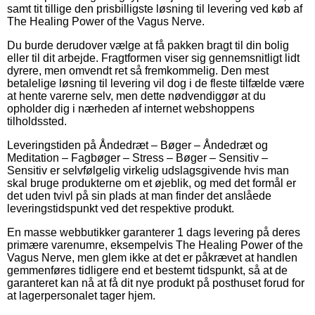
samt tit tillige den prisbilligste løsning til levering ved køb af
The Healing Power of the Vagus Nerve.
Du burde derudover vælge at få pakken bragt til din bolig
eller til dit arbejde. Fragtformen viser sig gennemsnitligt lidt
dyrere, men omvendt ret så fremkommelig. Den mest
betalelige løsning til levering vil dog i de fleste tilfælde være
at hente varerne selv, men dette nødvendiggør at du
opholder dig i nærheden af internet webshoppens
tilholdssted.
Leveringstiden på Åndedræt – Bøger – Åndedræt og
Meditation – Fagbøger – Stress – Bøger – Sensitiv –
Sensitiv er selvfølgelig virkelig udslagsgivende hvis man
skal bruge produkterne om et øjeblik, og med det formål er
det uden tvivl på sin plads at man finder det anslåede
leveringstidspunkt ved det respektive produkt.
En masse webbutikker garanterer 1 dags levering på deres
primære varenumre, eksempelvis The Healing Power of the
Vagus Nerve, men glem ikke at det er påkrævet at handlen
gemmenføres tidligere end et bestemt tidspunkt, så at de
garanteret kan nå at få dit nye produkt på posthuset forud for
at lagerpersonalet tager hjem.