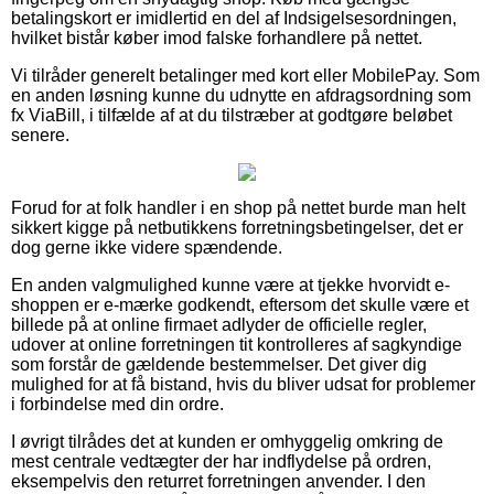
betalingskort er imidlertid en del af Indsigelsesordningen,
hvilket bistår køber imod falske forhandlere på nettet.
Vi tilråder generelt betalinger med kort eller MobilePay. Som
en anden løsning kunne du udnytte en afdragsordning som
fx ViaBill, i tilfælde af at du tilstræber at godtgøre beløbet
senere.
Forud for at folk handler i en shop på nettet burde man helt
sikkert kigge på netbutikkens forretningsbetingelser, det er
dog gerne ikke videre spændende.
En anden valgmulighed kunne være at tjekke hvorvidt e-
shoppen er e-mærke godkendt, eftersom det skulle være et
billede på at online firmaet adlyder de officielle regler,
udover at online forretningen tit kontrolleres af sagkyndige
som forstår de gældende bestemmelser. Det giver dig
mulighed for at få bistand, hvis du bliver udsat for problemer
i forbindelse med din ordre.
I øvrigt tilrådes det at kunden er omhyggelig omkring de
mest centrale vedtægter der har indflydelse på ordren,
eksempelvis den returret forretningen anvender. I den