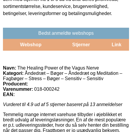
sortimentstørrelse, kundeservice, brugervenlighed,
betingelser, leveringsformer og betalingsmuligheder.
Bedst anmeldte webshops
Webshop
Stjerner
Link
Navn:
The Healing Power of the Vagus Nerve
Kategori:
Åndedræt – Bøger – Åndedræt og Meditation –
Fagbøger – Stress – Bøger – Sensitiv – Sensitiv
Producent:
Varenummer:
018-000242
EAN:
Vurderet til
4.9
ud af 5 stjerner baseret på
13
anmeldelser
Temmelig mange internet varehuse tilbyder i øjeblikket et
bredt udvalg af leveringsløsninger. En af de mest populære
er p.t. udleveringssteder, hvor du så selv henter din bestilling
når det passer dig. Fragttypen er jo usædvanlig bekvem,