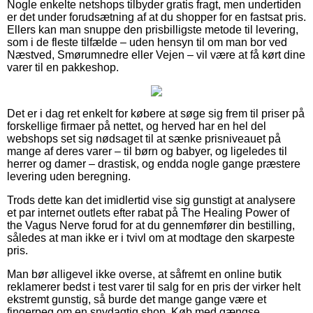
Nogle enkelte netshops tilbyder gratis fragt, men undertiden
er det under forudsætning af at du shopper for en fastsat pris.
Ellers kan man snuppe den prisbilligste metode til levering,
som i de fleste tilfælde – uden hensyn til om man bor ved
Næstved, Smørumnedre eller Vejen – vil være at få kørt dine
varer til en pakkeshop.
Det er i dag ret enkelt for købere at søge sig frem til priser på
forskellige firmaer på nettet, og herved har en hel del
webshops set sig nødsaget til at sænke prisniveauet på
mange af deres varer – til børn og babyer, og ligeledes til
herrer og damer – drastisk, og endda nogle gange præstere
levering uden beregning.
Trods dette kan det imidlertid vise sig gunstigt at analysere
et par internet outlets efter rabat på The Healing Power of
the Vagus Nerve forud for at du gennemfører din bestilling,
således at man ikke er i tvivl om at modtage den skarpeste
pris.
Man bør alligevel ikke overse, at såfremt en online butik
reklamerer bedst i test varer til salg for en pris der virker helt
ekstremt gunstig, så burde det mange gange være et
fingerpeg om en snydagtig shop. Køb med gængse