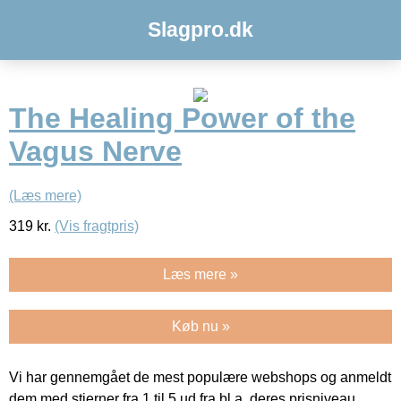
Slagpro.dk
The Healing Power of the
Vagus Nerve
(Læs mere)
319
kr.
(Vis fragtpris)
Læs mere »
Køb nu »
Vi har gennemgået de mest populære webshops og anmeldt
dem med stjerner fra 1 til 5 ud fra bl.a. deres prisniveau,