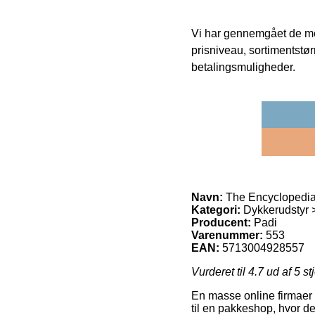
Vi har gennemgået de mes
prisniveau, sortimentstø
betalingsmuligheder.
Navn:
The Encyclopedia 
Kategori:
Dykkerudstyr >
Producent:
Padi
Varenummer:
553
EAN:
5713004928557
Vurderet til
4.7
ud af 5 st
En masse online firmaer t
til en pakkeshop, hvor d