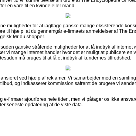
enhver tid vil kunne bevise sin ordre af The Encyclopedia Of Rec
er en vare til en kvinde eller mand.
r fine muligheder for at iagttage ganske mange eksisterende k
ære til hjælp, at du gennemgår e-firmaets anmeldelser af The En
gelsk før du shopper.
uden ganske strålende muligheder for at få indtryk af interne
r vi mange internet handler hvor det er muligt at publicere en v
esuden må bruges til at få et indtryk af kundernes tilfredshed.
nsieret ved hjælp af reklamer. Vi samarbejder med en samling a
 tilbud, og indkasserer kommission såfremt de brugere vi sender
 e-firmaer ajourføres hele tiden, men vi påtager os ikke ansvare
er seneste opdatering af de viste data.