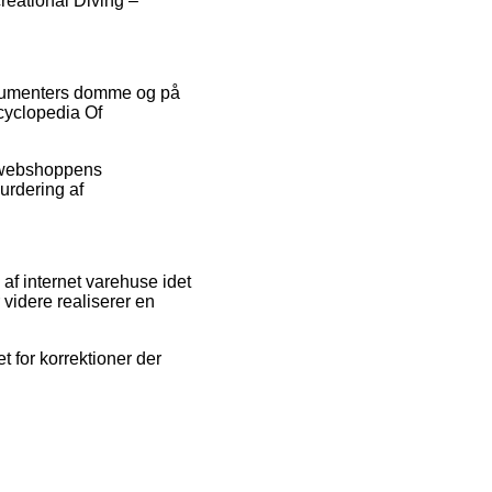
reational Diving –
onsumenters domme og på
cyclopedia Of
t webshoppens
urdering af
f internet varehuse idet
 videre realiserer en
t for korrektioner der