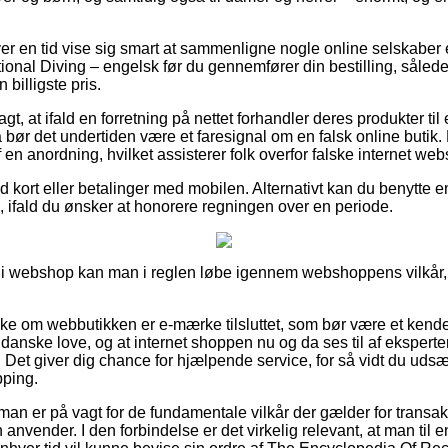
ver en tid vise sig smart at sammenligne nogle online selskaber 
onal Diving – engelsk før du gennemfører din bestilling, sålede
 billigste pris.
, at ifald en forretning på nettet forhandler deres produkter ti
å bør det undertiden være et faresignal om en falsk online butik.
 en anordning, hvilket assisterer folk overfor falske internet we
med kort eller betalinger med mobilen. Alternativt kan du benytte 
, ifald du ønsker at honorere regningen over en periode.
di webshop kan man i reglen løbe igennem webshoppens vilkår, d
kke om webbutikken er e-mærke tilsluttet, som bør være et kende
 danske love, og at internet shoppen nu og da ses til af eksperte
et giver dig chance for hjælpende service, for så vidt du udsætt
pping.
 man er på vagt for de fundamentale vilkår der gælder for trans
n anvender. I den forbindelse er det virkelig relevant, at man til 