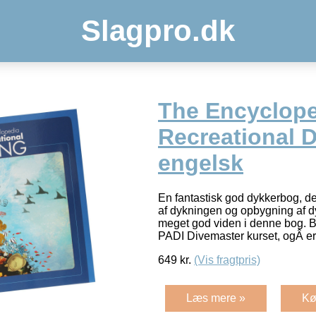
Slagpro.dk
The Encyclope
Recreational D
engelsk
En fantastisk god dykkerbog, de
af dykningen og opbygning af dy
meget god viden i denne bog. 
PADI Divemaster kurset, ogÂ e
649
kr.
(Vis fragtpris)
Læs mere »
Kø