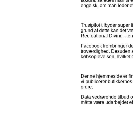
faktura, således man til 
engelsk, om man leder eft
Trustpilot tilbyder supe
grund af dette kan det v
Recreational Diving – en
Facebook frembringer des
troværdighed. Desuden se
købsoplevelsen, hvilket d
Denne hjemmeside er fina
vi publicerer butikkernes
ordre.
Data vedrørende tilbud og
måtte være udarbejdet eft