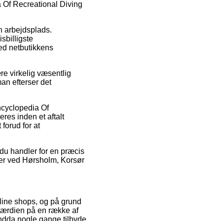
 Of Recreational Diving
in arbejdsplads.
sbilligste
ved netbutikkens
e virkelig væsentlig
man efterser det
ncyclopedia Of
res inden et aftalt
forud for at
 du handler for en præcis
 er ved Hørsholm, Korsør
online shops, og på grund
værdien på en række af
endda nogle gange tilbyde