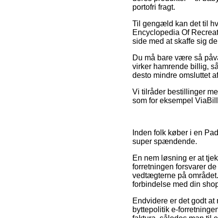
portofri fragt.
Til gengæld kan det til h
Encyclopedia Of Recreati
side med at skaffe sig den
Du må bare være så påvagt
virker hamrende billig, s
desto mindre omsluttet af
Vi tilråder bestillinger 
som for eksempel ViaBill
Inden folk køber i en Pa
super spændende.
En nem løsning er at tje
forretningen forsvarer de
vedtægterne på området. D
forbindelse med din sho
Endvidere er det godt at
byttepolitik e-forretninge