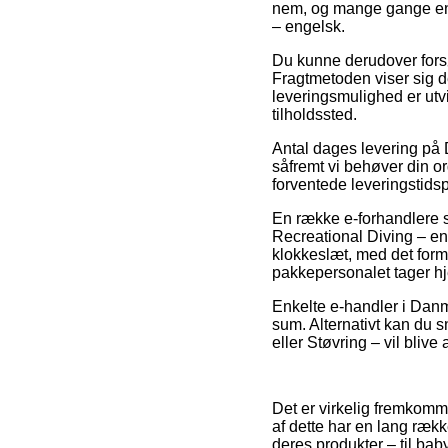
nem, og mange gange endv
– engelsk.
Du kunne derudover forsøge
Fragtmetoden viser sig de
leveringsmulighed er utv
tilholdssted.
Antal dages levering på 
såfremt vi behøver din or
forventede leveringstidsp
En række e-forhandlere s
Recreational Diving – eng
klokkeslæt, med det formå
pakkepersonalet tager h
Enkelte e-handler i Danma
sum. Alternativt kan du 
eller Støvring – vil blive 
Det er virkelig fremkomme
af dette har en lang ræk
deres produkter – til ba