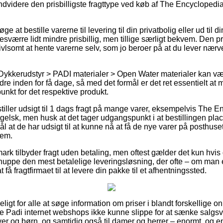
idere den prisbilligste fragttype ved køb af The Encyclopedia
 at bestille varerne til levering til din privatbolig eller ud til d
sværre lidt mindre prisbillig, men tillige særligt bekvem. Den pri
ivlsomt at hente varerne selv, som jo beroer på at du lever nær
Dykkerudstyr > PADI materialer > Open Water materialer kan vær
dre inden for få dage, så med det formål er det ret essentielt at 
unkt for det respektive produkt.
tiller udsigt til 1 dags fragt på mange varer, eksempelvis The E
elsk, men husk at det tager udgangspunkt i at bestillingen place
l at de har udsigt til at kunne nå at få de nye varer på posthuset 
jem.
rk tilbyder fragt uden betaling, men oftest gælder det kun hvis
snuppe den mest betalelige leveringsløsning, der ofte – om man
at få fragtfirmaet til at levere din pakke til et afhentningssted.
ligt for alle at søge information om priser i blandt forskellige 
ke Padi internet webshops ikke kunne slippe for at sænke salgs
byer og børn, og samtidig også til damer og herrer – enormt, og 