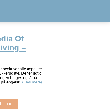
dia Of
iving –
r beskriver alle aspekter
kkerudstyr. Der er rigtig
Bogen bruges også på
r på engelsk.
(Læs mere)
b nu »