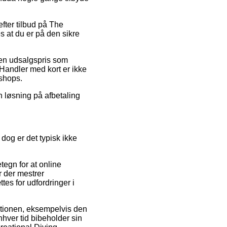
efter tilbud på The
s at du er på den sikre
l en udsalgspris som
 Handler med kort er ikke
bshops.
en løsning på afbetaling
og er det typisk ikke
tegn for at online
r der mestrer
es for udfordringer i
aktionen, eksempelvis den
enhver tid bibeholder sin