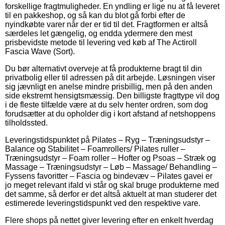
forskellige fragtmuligheder. En yndling er lige nu at få leveret
til en pakkeshop, og så kan du blot gå forbi efter de
nyindkøbte varer når der er tid til det. Fragtformen er altså
særdeles let gængelig, og endda ydermere den mest
prisbevidste metode til levering ved køb af The Actiroll
Fascia Wave (Sort).
Du bør alternativt overveje at få produkterne bragt til din
privatbolig eller til adressen på dit arbejde. Løsningen viser
sig jævnligt en anelse mindre prisbillig, men på den anden
side ekstremt hensigtsmæssig. Den billigste fragttype vil dog
i de fleste tilfælde være at du selv henter ordren, som dog
forudsætter at du opholder dig i kort afstand af netshoppens
tilholdssted.
Leveringstidspunktet på Pilates – Ryg – Træningsudstyr –
Balance og Stabilitet – Foamrollers/ Pilates ruller –
Træningsudstyr – Foam roller – Hofter og Psoas – Stræk og
Massage – Træningsudstyr – Løb – Massage/ Behandling –
Fyssens favoritter – Fascia og bindevæv – Pilates gavei er
jo meget relevant ifald vi står og skal bruge produkterne med
det samme, så derfor er det altså aktuelt at man studerer det
estimerede leveringstidspunkt ved den respektive vare.
Flere shops på nettet giver levering efter en enkelt hverdag