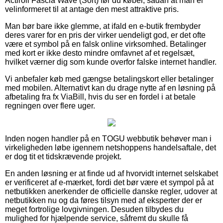
Actiroll Fascia Wave (Sort) før du køber, sådan at man er
velinformeret til at antage den mest attraktive pris.
Man bør bare ikke glemme, at ifald en e-butik frembyder
deres varer for en pris der virker uendeligt god, er det ofte
være et symbol på en falsk online virksomhed. Betalinger
med kort er ikke desto mindre omfavnet af et regelsæt,
hvilket værner dig som kunde overfor falske internet handler.
Vi anbefaler køb med gængse betalingskort eller betalinger
med mobilen. Alternativt kan du drage nytte af en løsning på
afbetaling fra fx ViaBill, hvis du ser en fordel i at betale
regningen over flere uger.
Inden nogen handler på en TOGU webbutik behøver man i
virkeligheden løbe igennem netshoppens handelsaftale, det
er dog tit et tidskrævende projekt.
En anden løsning er at finde ud af hvorvidt internet selskabet
er verificeret af e-mærket, fordi det bør være et sympol på at
netbutikken anerkender de officielle danske regler, udover at
netbutikken nu og da føres tilsyn med af eksperter der er
meget fortrolige lovgivningen. Desuden tilbydes du
mulighed for hjælpende service, såfremt du skulle få