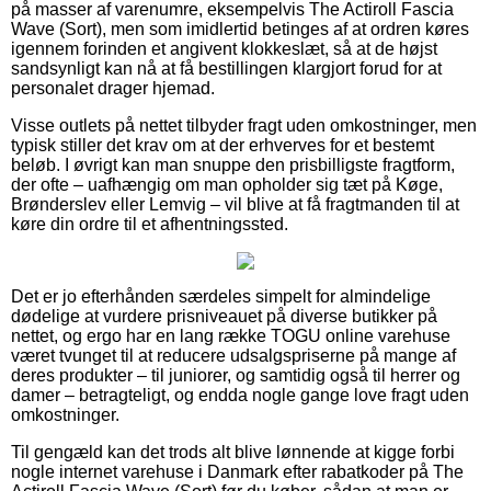
på masser af varenumre, eksempelvis The Actiroll Fascia
Wave (Sort), men som imidlertid betinges af at ordren køres
igennem forinden et angivent klokkeslæt, så at de højst
sandsynligt kan nå at få bestillingen klargjort forud for at
personalet drager hjemad.
Visse outlets på nettet tilbyder fragt uden omkostninger, men
typisk stiller det krav om at der erhverves for et bestemt
beløb. I øvrigt kan man snuppe den prisbilligste fragtform,
der ofte – uafhængig om man opholder sig tæt på Køge,
Brønderslev eller Lemvig – vil blive at få fragtmanden til at
køre din ordre til et afhentningssted.
Det er jo efterhånden særdeles simpelt for almindelige
dødelige at vurdere prisniveauet på diverse butikker på
nettet, og ergo har en lang række TOGU online varehuse
været tvunget til at reducere udsalgspriserne på mange af
deres produkter – til juniorer, og samtidig også til herrer og
damer – betragteligt, og endda nogle gange love fragt uden
omkostninger.
Til gengæld kan det trods alt blive lønnende at kigge forbi
nogle internet varehuse i Danmark efter rabatkoder på The