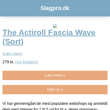
Slagpro.dk
The Actiroll Fascia Wave
(Sort)
(Læs mere)
279
kr.
(Vis fragtpris)
Læs mere »
Køb nu »
Vi har gennemgået de mest populære webshops og anmeldt
dem med stjerner fra 1 til 5 ud fra bl.a. deres prisniveau,