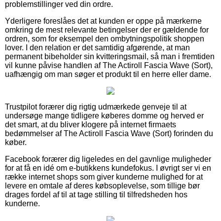
problemstillinger ved din ordre.
Yderligere foreslåes det at kunden er oppe på mærkerne
omkring de mest relevante betingelser der er gældende for
ordren, som for eksempel den ombytningspolitik shoppen
lover. I den relation er det samtidig afgørende, at man
permanent bibeholder sin kvitteringsmail, så man i fremtiden
vil kunne påvise handlen af The Actiroll Fascia Wave (Sort),
uafhængig om man søger et produkt til en herre eller dame.
Trustpilot forærer dig rigtig udmærkede genveje til at
undersøge mange tidligere køberes domme og herved er
det smart, at du bliver klogere på internet firmaets
bedømmelser af The Actiroll Fascia Wave (Sort) forinden du
køber.
Facebook forærer dig ligeledes en del gavnlige muligheder
for at få en idé om e-butikkens kundefokus. I øvrigt ser vi en
række internet shops som giver kunderne mulighed for at
levere en omtale af deres købsoplevelse, som tillige bør
drages fordel af til at tage stilling til tilfredsheden hos
kunderne.