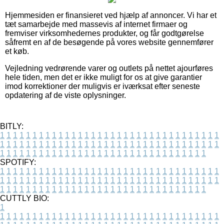
Hjemmesiden er finansieret ved hjælp af annoncer. Vi har et
tæt samarbejde med massevis af internet firmaer og
fremviser virksomhedernes produkter, og får godtgørelse
såfremt en af de besøgende på vores website gennemfører
et køb.
Vejledning vedrørende varer og outlets på nettet ajourføres
hele tiden, men det er ikke muligt for os at give garantier
imod korrektioner der muligvis er iværksat efter seneste
opdatering af de viste oplysninger.
BITLY:
1
1
1
1
1
1
1
1
1
1
1
1
1
1
1
1
1
1
1
1
1
1
1
1
1
1
1
1
1
1
1
1
1
1
1
1
1
1
1
1
1
1
1
1
1
1
1
1
1
1
1
1
1
1
1
1
1
1
1
1
1
1
1
1
1
1
1
1
1
1
1
1
1
1
1
1
1
1
1
1
1
1
1
1
1
1
1
1
1
1
1
1
1
1
1
1
1
1
1
1
SPOTIFY:
1
1
1
1
1
1
1
1
1
1
1
1
1
1
1
1
1
1
1
1
1
1
1
1
1
1
1
1
1
1
1
1
1
1
1
1
1
1
1
1
1
1
1
1
1
1
1
1
1
1
1
1
1
1
1
1
1
1
1
1
1
1
1
1
1
1
1
1
1
1
1
1
1
1
1
1
1
1
1
1
1
1
1
1
1
1
1
1
1
1
1
1
1
1
1
1
1
1
1
1
CUTTLY BIO:
1
1
1
1
1
1
1
1
1
1
1
1
1
1
1
1
1
1
1
1
1
1
1
1
1
1
1
1
1
1
1
1
1
1
1