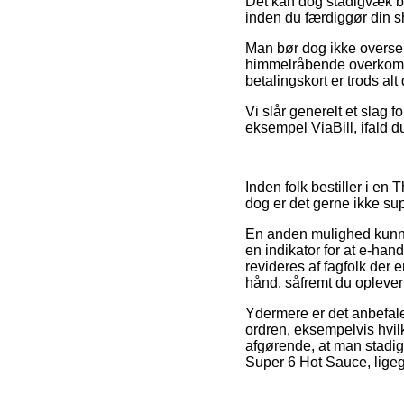
Det kan dog stadigvæk bl
inden du færdiggør din s
Man bør dog ikke overse, 
himmelråbende overkomme
betalingskort er trods al
Vi slår generelt et slag 
eksempel ViaBill, ifald du
Inden folk bestiller i e
dog er det gerne ikke s
En anden mulighed kunne
en indikator for at e-han
revideres af fagfolk der 
hånd, såfremt du oplever 
Ydermere er det anbefa
ordren, eksempelvis hvi
afgørende, at man stadig 
Super 6 Hot Sauce, ligegy