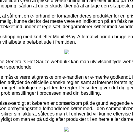
ive tiden værd at tjekke diverse online firmaer efter tilbud på
hopping, sådan at du er skudsikker på at antage den skarpeste p
at såfremt en e-forhandler forhandler deres produkter for en pri
lig, kunne det for det meste være en indikation på en falsk
t dækket ind under et regelsæt, der garanterer køber imod svindl
for shopping med kort eller MobilePay. Alternativt bør du bruge en
 vil afbetale beløbet ude i fremtiden.
n The General’s Hot Sauce webbutik kan man utvivlsomt tyde we
uper spændende.
 måske være at granske om e-handlen er e-mærke godkendt, for
dlen adlyder de officielle danske regler, samt at internet forretn
er meget fortrolige de gældende regler. Desuden giver det dig ge
problemstillinger i processen med din bestilling.
lelsesværdigt at køberen er opmærksom på de grundlæggende 
lken ombytningsret e-forhandleren kører med. I den sammenhæng 
sikrer sin faktura, således man til enhver tid vil kunne eftervis
ldigt om man er på udkig efter produkter til en herre eller dame