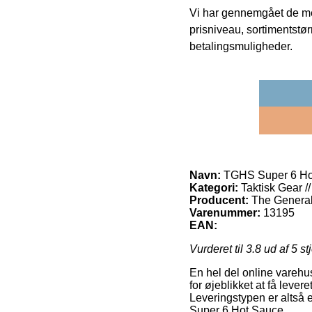
Vi har gennemgået de mes
prisniveau, sortimentstø
betalingsmuligheder.
Navn:
TGHS Super 6 Ho
Kategori:
Taktisk Gear /
Producent:
The General
Varenummer:
13195
EAN:
Vurderet til
3.8
ud af 5 st
En hel del online varehu
for øjeblikket at få lever
Leveringstypen er altså 
Super 6 Hot Sauce.