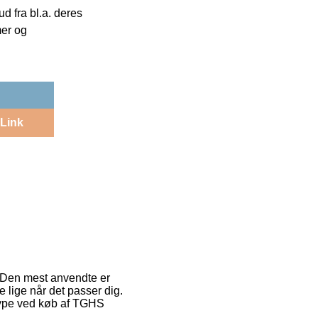
 fra bl.a. deres
mer og
Link
. Den mest anvendte er
ne lige når det passer dig.
stype ved køb af TGHS