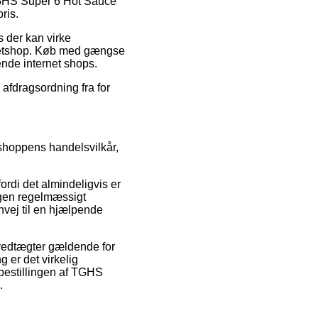
 TGHS Super 6 Hot Sauce
ris.
s der kan virke
 netshop. Køb med gængse
ende internet shops.
 afdragsordning fra for
bshoppens handelsvilkår,
di det almindeligvis er
ingen regelmæssigt
nvej til en hjælpende
vedtægter gældende for
er det virkelig
e bestillingen af TGHS
.