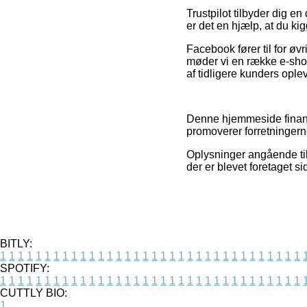
Trustpilot tilbyder dig e
er det en hjælp, at du ki
Facebook fører til for øv
møder vi en række e-shops
af tidligere kunders oplev
Denne hjemmeside finansi
promoverer forretningern
Oplysninger angående til
der er blevet foretaget s
BITLY:
1
1
1
1
1
1
1
1
1
1
1
1
1
1
1
1
1
1
1
1
1
1
1
1
1
1
1
1
1
1
1
1
1
1
SPOTIFY:
1
1
1
1
1
1
1
1
1
1
1
1
1
1
1
1
1
1
1
1
1
1
1
1
1
1
1
1
1
1
1
1
1
1
CUTTLY BIO:
1