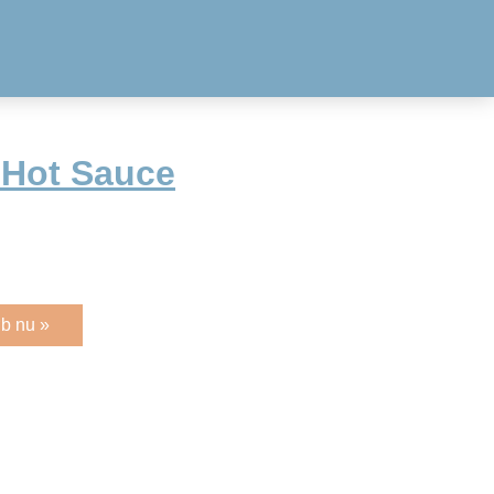
 Hot Sauce
b nu »