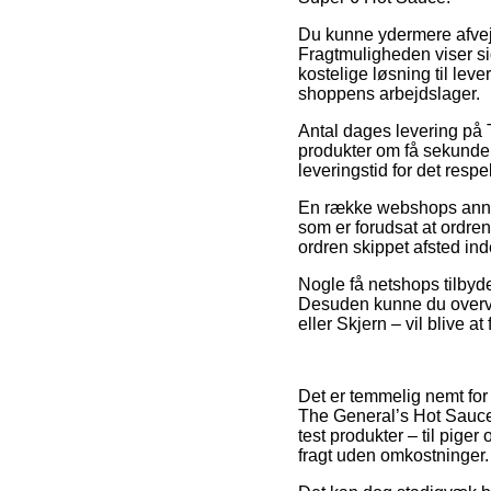
Du kunne ydermere afveje 
Fragtmuligheden viser s
kostelige løsning til lev
shoppens arbejdslager.
Antal dages levering på T
produkter om få sekunder
leveringstid for det respe
En række webshops annon
som er forudsat at ordren
ordren skippet afsted in
Nogle få netshops tilbyde
Desuden kunne du overve
eller Skjern – vil blive a
Det er temmelig nemt for 
The General’s Hot Sauce 
test produkter – til pige
fragt uden omkostninger.