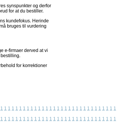
eres synspunkter og derfor
d for at du bestiller.
kkens kundefokus. Herinde
må bruges til vurdering
 e-firmaer derved at vi
estilling.
behold for korrektioner
1
1
1
1
1
1
1
1
1
1
1
1
1
1
1
1
1
1
1
1
1
1
1
1
1
1
1
1
1
1
1
1
1
1
1
1
1
1
1
1
1
1
1
1
1
1
1
1
1
1
1
1
1
1
1
1
1
1
1
1
1
1