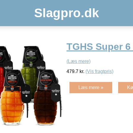
Slagpro.dk
TGHS Super 6
(Læs mere)
479.7
kr.
(Vis fragtpris)
Læs mere »
Kø