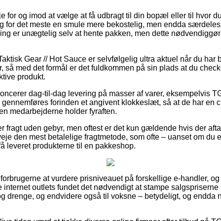
for og imod at vælge at få udbragt til din bopæl eller til hvor du
ig for det meste en smule mere bekostelig, men endda særdele
ering er unægtelig selv at hente pakken, men dette nødvendiggør
aktisk Gear // Hot Sauce er selvfølgelig ultra aktuel når du har 
, så med det formål er det fuldkommen på sin plads at du chec
ktive produkt.
cerer dag-til-dag levering på masser af varer, eksempelvis 
 gennemføres forinden et angivent klokkeslæt, så at de har en ch
den medarbejderne holder fyraften.
r fragt uden gebyr, men oftest er det kun gældende hvis der aftag
je den mest betalelige fragtmetode, som ofte – uanset om du 
t få leveret produkterne til en pakkeshop.
forbrugerne at vurdere prisniveauet på forskellige e-handler, og 
internet outlets fundet det nødvendigt at stampe salgspriserne 
r og drenge, og endvidere også til voksne – betydeligt, og endd