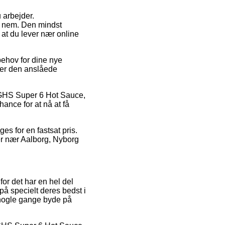
 arbejder.
s nem. Den mindst
 at du lever nær online
behov for dine nye
ker den anslåede
TGHS Super 6 Hot Sauce,
ance for at nå at få
es for en fastsat pris.
er nær Aalborg, Nyborg
for det har en hel del
på specielt deres bedst i
a nogle gange byde på