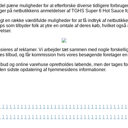
n del pæne muligheder for at efterforske diverse tidligere forbrug
gger på netbutikkens anmeldelser af TGHS Super 6 Hot Sauce foru
rigt en række værdifulde muligheder for at få indtryk af netbuti
 som tilbyder folk at ytre en omtale af deres køb, hvilket også 
elser.
eres af reklamer. Vi arbejder tæt sammen med nogle forskellige
es tilbud, og får kommission hvis vores besøgende foretager en b
bud og online varehuse opretholdes løbende, men der tages for
iden sidste opdatering af hjemmesidens informationer.
1
1
1
1
1
1
1
1
1
1
1
1
1
1
1
1
1
1
1
1
1
1
1
1
1
1
1
1
1
1
1
1
1
1
1
1
1
1
1
1
1
1
1
1
1
1
1
1
1
1
1
1
1
1
1
1
1
1
1
1
1
1
1
1
1
1
1
1
1
1