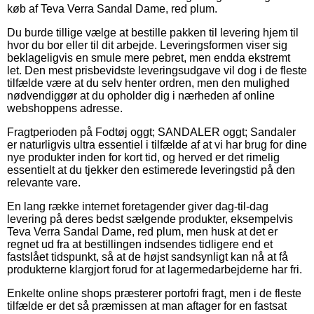
køb af Teva Verra Sandal Dame, red plum.
Du burde tillige vælge at bestille pakken til levering hjem til
hvor du bor eller til dit arbejde. Leveringsformen viser sig
beklageligvis en smule mere pebret, men endda ekstremt
let. Den mest prisbevidste leveringsudgave vil dog i de fleste
tilfælde være at du selv henter ordren, men den mulighed
nødvendiggør at du opholder dig i nærheden af online
webshoppens adresse.
Fragtperioden på Fodtøj oggt; SANDALER oggt; Sandaler
er naturligvis ultra essentiel i tilfælde af at vi har brug for dine
nye produkter inden for kort tid, og herved er det rimelig
essentielt at du tjekker den estimerede leveringstid på den
relevante vare.
En lang række internet foretagender giver dag-til-dag
levering på deres bedst sælgende produkter, eksempelvis
Teva Verra Sandal Dame, red plum, men husk at det er
regnet ud fra at bestillingen indsendes tidligere end et
fastslået tidspunkt, så at de højst sandsynligt kan nå at få
produkterne klargjort forud for at lagermedarbejderne har fri.
Enkelte online shops præsterer portofri fragt, men i de fleste
tilfælde er det så præmissen at man aftager for en fastsat