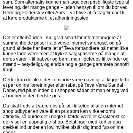
sum. Som alternativ kunne man tage den prisbilligste type af
levering, der mange gange – uden hensyn til om du bor ved
Herning, Haderslev eller Aars – vil blive at få fragtfirmaet til
at køre produkterne til et afhentningssted.
Det er efterhånden i høj grad smart for internetbrugere at
sammenholde priser fra diverse internet varehuse, og på
grund af dette har flertallet af Teva forhandlere på nettet ikke
kunne lade være med at trykke salgspriserne på mange af
deres varer – til babyer og børn, men ligeledes til kvinder og
mænd – betydeligt, og endda nogle gange garantere portofri
fragt.
Derfor kan det ikke desto mindre være gavnligt at kigge forbi
et par online forretninger efter rabat på Teva Verra Sandal
Dame, red plum inden du shopper, sådan at man er tryg ved
at indhente den bedste pris.
Du skal trods alt være obs på, at i tilfælde af at en internet
shop udbyder en vare til en pris som kan virke enormt
attraktiv, så burde det i nogle tilfælde være et karakteristika
der viser en uoprigtig e-shop. Betalinger med kort er dog
dækket ind under en lov, hvilket bistår dig imod fup online
shops.