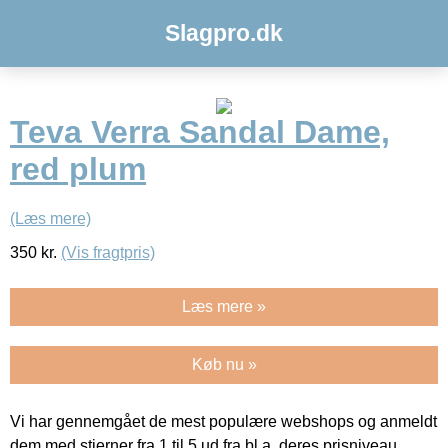
Slagpro.dk
Teva Verra Sandal Dame,
red plum
(Læs mere)
350
kr.
(Vis fragtpris)
Læs mere »
Køb nu »
Vi har gennemgået de mest populære webshops og anmeldt
dem med stjerner fra 1 til 5 ud fra bl.a. deres prisniveau,