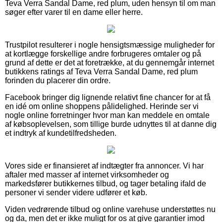
Teva Verra Sandal Dame, red plum, uden hensyn til om man
søger efter varer til en dame eller herre.
Trustpilot resulterer i nogle hensigtsmæssige muligheder for
at kortlægge forskellige andre forbrugeres omtaler og på
grund af dette er det at foretrække, at du gennemgår internet
butikkens ratings af Teva Verra Sandal Dame, red plum
forinden du placerer din ordre.
Facebook bringer dig lignende relativt fine chancer for at få
en idé om online shoppens pålidelighed. Herinde ser vi
nogle online forretninger hvor man kan meddele en omtale
af købsoplevelsen, som tillige burde udnyttes til at danne dig
et indtryk af kundetilfredsheden.
Vores side er finansieret af indtægter fra annoncer. Vi har
aftaler med masser af internet virksomheder og
markedsfører butikkernes tilbud, og tager betaling ifald de
personer vi sender videre udfører et køb.
Viden vedrørende tilbud og online varehuse understøttes nu
og da, men det er ikke muligt for os at give garantier imod