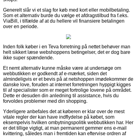
Generelt slår vi et slag for køb med kort eller mobilbetaling.
Som et alternativ burde du vælge et afdragstilbud fra f.eks.
ViaBill, i tilfælde af at du hellere vil finansiere betalingen
over en periode.
Inden folk køber i en Teva forretning på nettet behøver man
helt sikkert læse webshoppens betingelser, det er dog bare
ikke super spændende.
Et nemt alternativ kunne måske være at undersøge om
webbutikken er godkendt af e-mærket, siden det
almindeligvis er et bevis på at netshoppen imødekommer de
danske love, foruden at internet forretningen hyppigt kigges
til af specialister som er meget fortrolige lovene på området.
Dette er desuden din anledning til assistance, hvis du
forvoldes problemer med din shopping.
Yderligere anbefales det at køberen er klar over de mest
vitale regler der kan have indflydelse på købet, som
eksempelvis hvilken ombytningspolitik webbutikken har. Her
er det tillige vigtigt, at man permanent gemmer ens e-mail
kvittering, således man i fremtiden kan eftervise ordren af