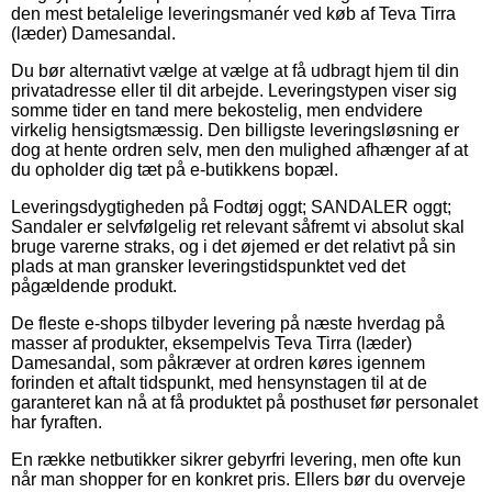
den mest betalelige leveringsmanér ved køb af Teva Tirra
(læder) Damesandal.
Du bør alternativt vælge at vælge at få udbragt hjem til din
privatadresse eller til dit arbejde. Leveringstypen viser sig
somme tider en tand mere bekostelig, men endvidere
virkelig hensigtsmæssig. Den billigste leveringsløsning er
dog at hente ordren selv, men den mulighed afhænger af at
du opholder dig tæt på e-butikkens bopæl.
Leveringsdygtigheden på Fodtøj oggt; SANDALER oggt;
Sandaler er selvfølgelig ret relevant såfremt vi absolut skal
bruge varerne straks, og i det øjemed er det relativt på sin
plads at man gransker leveringstidspunktet ved det
pågældende produkt.
De fleste e-shops tilbyder levering på næste hverdag på
masser af produkter, eksempelvis Teva Tirra (læder)
Damesandal, som påkræver at ordren køres igennem
forinden et aftalt tidspunkt, med hensynstagen til at de
garanteret kan nå at få produktet på posthuset før personalet
har fyraften.
En række netbutikker sikrer gebyrfri levering, men ofte kun
når man shopper for en konkret pris. Ellers bør du overveje