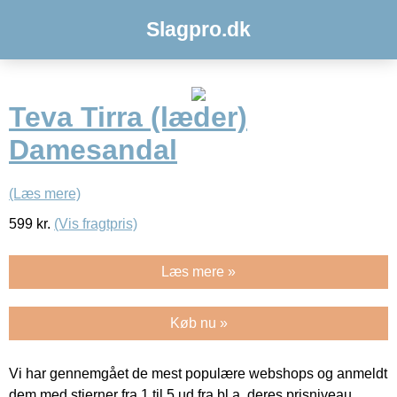
Slagpro.dk
Teva Tirra (læder)
Damesandal
(Læs mere)
599
kr.
(Vis fragtpris)
Læs mere »
Køb nu »
Vi har gennemgået de mest populære webshops og anmeldt
dem med stjerner fra 1 til 5 ud fra bl.a. deres prisniveau,