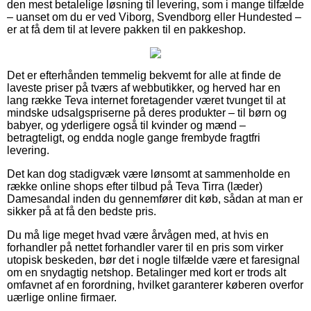
den mest betalelige løsning til levering, som i mange tilfælde
– uanset om du er ved Viborg, Svendborg eller Hundested –
er at få dem til at levere pakken til en pakkeshop.
Det er efterhånden temmelig bekvemt for alle at finde de
laveste priser på tværs af webbutikker, og herved har en
lang række Teva internet foretagender været tvunget til at
mindske udsalgspriserne på deres produkter – til børn og
babyer, og yderligere også til kvinder og mænd –
betragteligt, og endda nogle gange frembyde fragtfri
levering.
Det kan dog stadigvæk være lønsomt at sammenholde en
række online shops efter tilbud på Teva Tirra (læder)
Damesandal inden du gennemfører dit køb, sådan at man er
sikker på at få den bedste pris.
Du må lige meget hvad være årvågen med, at hvis en
forhandler på nettet forhandler varer til en pris som virker
utopisk beskeden, bør det i nogle tilfælde være et faresignal
om en snydagtig netshop. Betalinger med kort er trods alt
omfavnet af en forordning, hvilket garanterer køberen overfor
uærlige online firmaer.