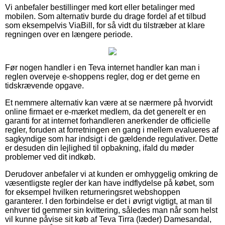
Vi anbefaler bestillinger med kort eller betalinger med
mobilen. Som alternativ burde du drage fordel af et tilbud
som eksempelvis ViaBill, for så vidt du tilstræber at klare
regningen over en længere periode.
Før nogen handler i en Teva internet handler kan man i
reglen overveje e-shoppens regler, dog er det gerne en
tidskrævende opgave.
Et nemmere alternativ kan være at se nærmere på hvorvidt
online firmaet er e-mærket medlem, da det generelt er en
garanti for at internet forhandleren anerkender de officielle
regler, foruden at forretningen en gang i mellem evalueres af
sagkyndige som har indsigt i de gældende regulativer. Dette
er desuden din lejlighed til opbakning, ifald du møder
problemer ved dit indkøb.
Derudover anbefaler vi at kunden er omhyggelig omkring de
væsentligste regler der kan have indflydelse på købet, som
for eksempel hvilken returneringsret webshoppen
garanterer. I den forbindelse er det i øvrigt vigtigt, at man til
enhver tid gemmer sin kvittering, således man når som helst
vil kunne påvise sit køb af Teva Tirra (læder) Damesandal,