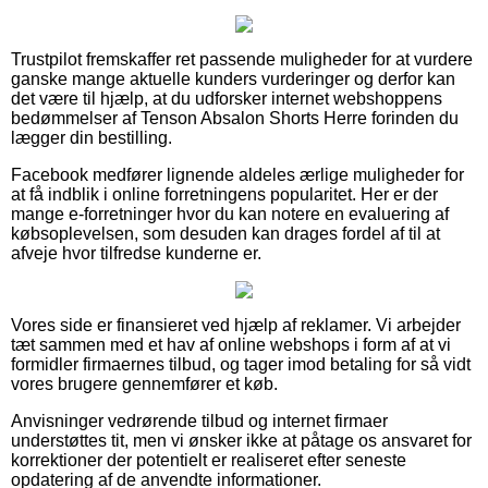
Trustpilot fremskaffer ret passende muligheder for at vurdere
ganske mange aktuelle kunders vurderinger og derfor kan
det være til hjælp, at du udforsker internet webshoppens
bedømmelser af Tenson Absalon Shorts Herre forinden du
lægger din bestilling.
Facebook medfører lignende aldeles ærlige muligheder for
at få indblik i online forretningens popularitet. Her er der
mange e-forretninger hvor du kan notere en evaluering af
købsoplevelsen, som desuden kan drages fordel af til at
afveje hvor tilfredse kunderne er.
Vores side er finansieret ved hjælp af reklamer. Vi arbejder
tæt sammen med et hav af online webshops i form af at vi
formidler firmaernes tilbud, og tager imod betaling for så vidt
vores brugere gennemfører et køb.
Anvisninger vedrørende tilbud og internet firmaer
understøttes tit, men vi ønsker ikke at påtage os ansvaret for
korrektioner der potentielt er realiseret efter seneste
opdatering af de anvendte informationer.