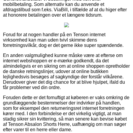
mobilbetaling. Som alternativ kan du anvende et
afdragstilbud som f.eks. ViaBill, i tilfælde af at du higer efter
at honorere betalingen over et længere tidsrum.
Forud for at nogen handler på en Tenson internet
virksomhed kan man uden tvivl skimme dens
forretningsvilkår, dog er det gerne ikke super spændende.
En anden valgmulighed kunne måske være at efterse om
internet webshoppen er e-mærke godkendt, da det
almindeligvis er en sikring om at online shoppen opretholder
de danske retningslinjer, udover at online butikken
lejlighedsvis besøges af sagkyndige der forstår vilkårene.
Derudover giver det dig chance for at blive hjulpet, ifald du
får problemer ved din ordre.
Foruden dette er det fornuftigt at køberen er vaks omkring de
grundlæggende bestemmelser der indvirker på handlen,
som for eksempel den returneringsret internet forretningen
kører med. I den forbindelse er det virkelig vigtigt, at man
stadig sikrer sin kvittering, så man senere kan bevise købet
af Tenson Absalon Shorts Herre, uafhængig om man søger
efter varer til en herre eller dame.