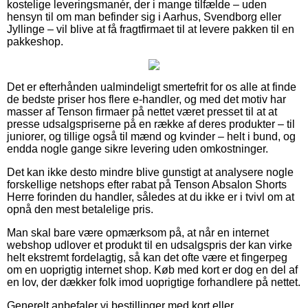
kostelige leveringsmanér, der i mange tilfælde – uden
hensyn til om man befinder sig i Aarhus, Svendborg eller
Jyllinge – vil blive at få fragtfirmaet til at levere pakken til en
pakkeshop.
Det er efterhånden ualmindeligt smertefrit for os alle at finde
de bedste priser hos flere e-handler, og med det motiv har
masser af Tenson firmaer på nettet været presset til at at
presse udsalgspriserne på en række af deres produkter – til
juniorer, og tillige også til mænd og kvinder – helt i bund, og
endda nogle gange sikre levering uden omkostninger.
Det kan ikke desto mindre blive gunstigt at analysere nogle
forskellige netshops efter rabat på Tenson Absalon Shorts
Herre forinden du handler, således at du ikke er i tvivl om at
opnå den mest betalelige pris.
Man skal bare være opmærksom på, at når en internet
webshop udlover et produkt til en udsalgspris der kan virke
helt ekstremt fordelagtig, så kan det ofte være et fingerpeg
om en uoprigtig internet shop. Køb med kort er dog en del af
en lov, der dækker folk imod uoprigtige forhandlere på nettet.
Generelt anbefaler vi bestillinger med kort eller