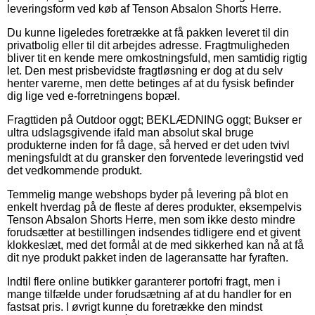
leveringsform ved køb af Tenson Absalon Shorts Herre.
Du kunne ligeledes foretrække at få pakken leveret til din
privatbolig eller til dit arbejdes adresse. Fragtmuligheden
bliver tit en kende mere omkostningsfuld, men samtidig rigtig
let. Den mest prisbevidste fragtløsning er dog at du selv
henter varerne, men dette betinges af at du fysisk befinder
dig lige ved e-forretningens bopæl.
Fragttiden på Outdoor oggt; BEKLÆDNING oggt; Bukser er
ultra udslagsgivende ifald man absolut skal bruge
produkterne inden for få dage, så herved er det uden tvivl
meningsfuldt at du gransker den forventede leveringstid ved
det vedkommende produkt.
Temmelig mange webshops byder på levering på blot en
enkelt hverdag på de fleste af deres produkter, eksempelvis
Tenson Absalon Shorts Herre, men som ikke desto mindre
forudsætter at bestillingen indsendes tidligere end et givent
klokkeslæt, med det formål at de med sikkerhed kan nå at få
dit nye produkt pakket inden de lageransatte har fyraften.
Indtil flere online butikker garanterer portofri fragt, men i
mange tilfælde under forudsætning af at du handler for en
fastsat pris. I øvrigt kunne du foretrække den mindst