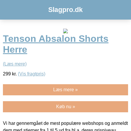
Slagpro.dk
Tenson Absalon Shorts
Herre
(Læs mere)
299
kr.
(Vis fragtpris)
Læs mere »
Køb nu »
Vi har gennemgået de mest populære webshops og anmeldt
dem med stjerner fra 1 til 5 ud fra bl.a. deres prisniveau,