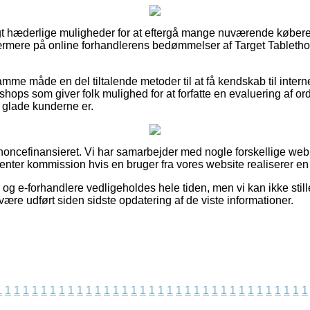
evigt hæderlige muligheder for at eftergå mange nuværende køber
nærmere på online forhandlerens bedømmelser af Target Tabletho
me måde en del tiltalende metoder til at få kendskab til intern
ops som giver folk mulighed for at forfatte en evaluering af o
r glade kunderne er.
ncefinansieret. Vi har samarbejder med nogle forskellige webb
enter kommission hvis en bruger fra vores website realiserer en 
og e-forhandlere vedligeholdes hele tiden, men vi kan ikke still
være udført siden sidste opdatering af de viste informationer.
1
1
1
1
1
1
1
1
1
1
1
1
1
1
1
1
1
1
1
1
1
1
1
1
1
1
1
1
1
1
1
1
1
1
1