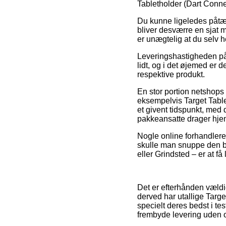
Tabletholder (Dart Connect
Du kunne ligeledes påtænk
bliver desværre en sjat 
er unægtelig at du selv 
Leveringshastigheden på S
lidt, og i det øjemed er 
respektive produkt.
En stor portion netshop
eksempelvis Target Table
et givent tidspunkt, med d
pakkeansatte drager hje
Nogle online forhandlere 
skulle man snuppe den bi
eller Grindsted – er at få
Det er efterhånden vældig
derved har utallige Targ
specielt deres bedst i te
frembyde levering uden 