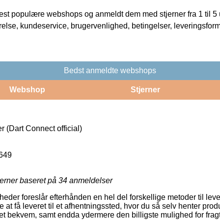
t populære webshops og anmeldt dem med stjerner fra 1 til 5 ud
rrelse, kundeservice, brugervenlighed, betingelser, leveringsfor
Bedst anmeldte webshops
Webshop
Stjerner
r (Dart Connect official)
649
jerner baseret på
34
anmeldelser
der foreslår efterhånden en hel del forskellige metoder til lev
t få leveret til et afhentningssted, hvor du så selv henter prod
ret bekvem, samt endda ydermere den billigste mulighed for frag