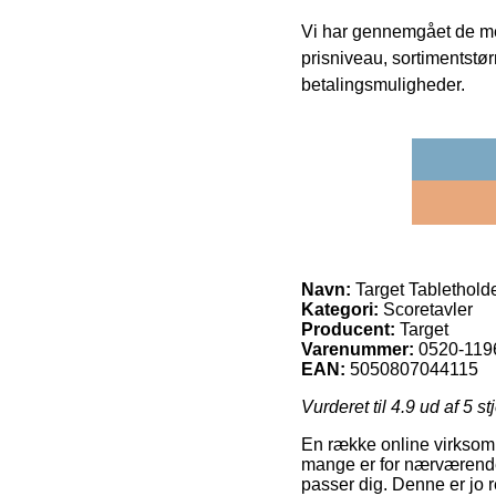
Vi har gennemgået de mes
prisniveau, sortimentstø
betalingsmuligheder.
Navn:
Target Tabletholde
Kategori:
Scoretavler
Producent:
Target
Varenummer:
0520-119
EAN:
5050807044115
Vurderet til
4.9
ud af 5 st
En række online virksomhe
mange er for nærværende a
passer dig. Denne er jo 