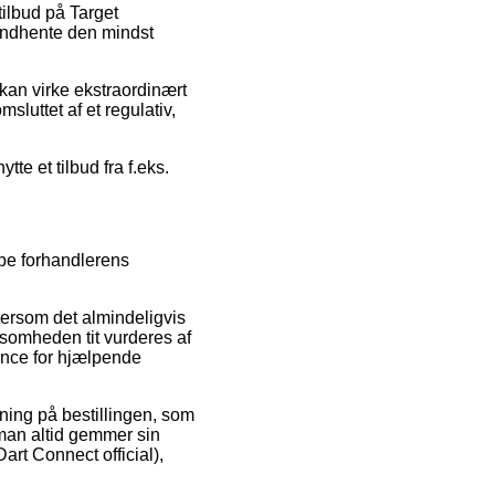
tilbud på Target
 indhente den mindst
kan virke ekstraordinært
sluttet af et regulativ,
te et tilbud fra f.eks.
øbe forhandlerens
ftersom det almindeligvis
rksomheden tit vurderes af
ance for hjælpende
kning på bestillingen, som
t man altid gemmer sin
art Connect official),