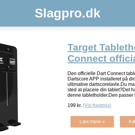
Slagpro.dk
Target Tableth
Connect offici
Den officielle Dart Connect tab
Dartscore APP installeret på din
ultimative dartscoretavle.Du man
sted at placere din tablet?Det h
denne tabletholder.Den passer t
199
kr.
(Vis fragtpris)
Læs mere »
Kø