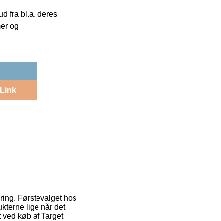
 fra bl.a. deres
mer og
Link
ering. Førstevalget hos
ukterne lige når det
t ved køb af Target