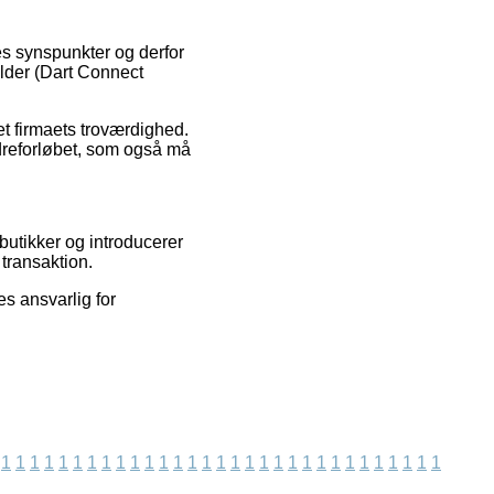
es synspunkter og derfor
lder (Dart Connect
et firmaets troværdighed.
rdreforløbet, som også må
utikker og introducerer
transaktion.
es ansvarlig for
1
1
1
1
1
1
1
1
1
1
1
1
1
1
1
1
1
1
1
1
1
1
1
1
1
1
1
1
1
1
1