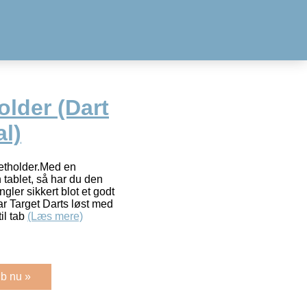
older (Dart
al)
letholder.Med en
 tablet, så har du den
gler sikkert blot et godt
ar Target Darts løst med
il tab
(Læs mere)
b nu »