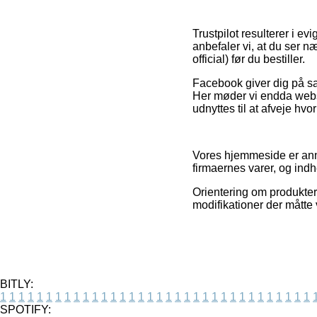
Trustpilot resulterer i 
anbefaler vi, at du ser 
official) før du bestiller.
Facebook giver dig på sam
Her møder vi endda websh
udnyttes til at afveje hvo
Vores hjemmeside er anno
firmaernes varer, og indh
Orientering om produkter 
modifikationer der måtte 
BITLY:
1
1
1
1
1
1
1
1
1
1
1
1
1
1
1
1
1
1
1
1
1
1
1
1
1
1
1
1
1
1
1
1
1
1
SPOTIFY: