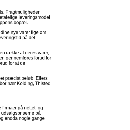
lads. Fragtmuligheden
etalelige leveringsmodel
hoppens bopæl.
e dine nye varer lige om
everingstid på det
n række af deres varer,
ren gennemføres forud for
orud for at de
et præcist beløb. Ellers
bor nær Kolding, Thisted
 firmaer på nettet, og
e udsalgspriserne på
t, og endda nogle gange