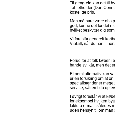
Til gengæld kan det til hv
Tabletholder (Dart Conne
kostelige pris.
Man må bare være obs på,
god, kunne det for det me
hvilket beskytter dig so
Vi foreslår generelt kortb
ViaBill, når du har til he
Forud for at folk køber 
handelsvilkår, men det er
Et nemt alternativ kan væ
er en forsikring om at on
specialister der er meg
service, såfremt du ople
I øvrigt foreslår vi at k
for eksempel hvilken bytt
faktura e-mail, således m
uden hensyn til om man s