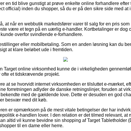
er en tid blive gunstigt at prøve enkelte online forhandlere efter 
ct official) inden du shopper, så du er på den sikre side med at
 at når en webbutik markedsfører varer til salg for en pris som 
ste være et tegn på en uærlig e-handler. Kortbetalinger er dog om
m kunde overfor svindlende e-forhandlere.
estillinger eller mobilbetaling. Som en anden løsning kan du benyt
nsigt at klare beløbet ude i fremtiden.
i en Target online virksomhed kunne de i virkeligheden genneml
 ofte et tidskrævende projekt.
re at se hvorvidt internet virksomheden er tilsluttet e-mærket, e
line forretningen adlyder de danske retningslinjer, foruden at vi
et bekendte med de gældende love. Dette er desuden en god ch
ver besvær med dit køb.
øberen er opmærksom på de mest vitale betingelser der har indvir
epolitik e-handlen lover. I den relation er det tilmed relevant, a
an altid vil kunne bevidne sin shopping af Target Tabletholder (D
hopper til en dame eller herre.