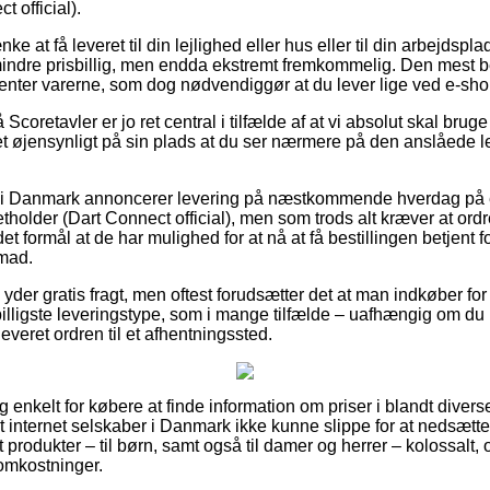
 official).
e at få leveret til din lejlighed eller hus eller til din arbejdsp
mindre prisbillig, men endda ekstremt fremkommelig. Den mest b
henter varerne, som dog nødvendiggør at du lever lige ved e-s
coretavler er jo ret central i tilfælde af at vi absolut skal brug
det øjensynligt på sin plads at du ser nærmere på den anslåede l
s i Danmark annoncerer levering på næstkommende hverdag på e
tholder (Dart Connect official), men som trods alt kræver at ord
et formål at de har mulighed for at nå at få bestillingen betjent f
mad.
yder gratis fragt, men oftest forudsætter det at man indkøber for 
lligste leveringstype, som i mange tilfælde – uafhængig om du 
 leveret ordren til et afhentningssted.
 enkelt for købere at finde information om priser i blandt diverse
et internet selskaber i Danmark ikke kunne slippe for at nedsætt
st produkter – til børn, samt også til damer og herrer – kolossal
omkostninger.