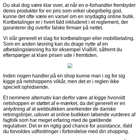
Du skal dog være klar over, at når en e-forhandler frembyder
deres produkter for en pris som virker ubegribelig god,
kunne det ofte være en varsel om en snydagtig online butik.
Kortbetalinger er i hvert fald inkluderet i et reglement, der
garanterer dig overfor falske firmaer på nettet.
Vi slår generelt et slag for kortbetalinger eller mobilbetaling.
Som en anden løsning kan du drage nytte af en
afbetalingsløsning fra for eksempel ViaBill, såfremt du
efterspørger at klare prisen ude i fremtiden.
Inden nogen handler på en shop kunne man i og for sig
kigge på netshoppens vilkår, men det er i reglen ikke
specielt ophidsende.
Et nemmere alternativ kan derfor være at kigge hvorvidt
netshoppen er støttet af e-mærket, da det generelt er en
antydning af at webbutikken anerkender de danske
retningslinjer, udover at online butikken løbende vurderes af
fagfolk som har meget erfaring med de gældende
regulativer. Det er en rigtig god chance for assistance, ifald
du forvoldes udfordringer i forbindelse med din shopping.