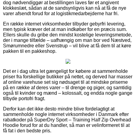
dog nødvendiggør at bestillingen laves før et angivent
klokkeslæt, sådan at de sandsynligvis kan nå at få de nye
varer afsendt forud for at logistikmedarbejderne har fri.
En række internet virksomheder tilbyder gebyrfri levering,
men typisk kræver det at man indkøber for en præcis sum.
Ellers skulle du gribe den mindst kostelige leveringsmetode,
der i mange tilfælde – uafhængig om man bor ved Næstved,
Smørumnedre eller Svenstrup – vil blive at få dem til at køre
pakken til en pakkeshop.
Det er i dag ultra let gængeligt for købere at sammenholde
priser fra forskellige butikker på nettet, og derved har masser
af online varehuse set sig nødsaget til at mindske priserne
på en række af deres varer – til drenge og piger, og samtidig
også til kvinder og mænd – kolossalt, og endda nogle gange
tilbyde portofri fragt.
Derfor kan det ikke desto mindre blive fordelagtigt at
sammenholde nogle internet virksomheder i Danmark efter
rabatkoder på SuperDry Sport – Training Half Zip Overhead
Hoodie forud for at du handler, så man er velinformeret til at
få fat i den bedste pris.