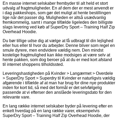
En masse internet selskaber frembyder til alt held et stort
udvalg af fragtmuligheder. En af dem der er mest anvendt er
i dag pakkeshops, som gør det muligt at hente bestillingen
lige når det passer dig. Muligheden er altså usædvanlig
fremkommelig, samt i mange tilfælde ligeledes den billigste
slags levering ved køb af SuperDry Sport – Training Half Zip
Overhead Hoodie.
Du bør tillige udse dig at vælge at få udbragt til din lejlighed
eller hus eller til hvor du arbejder. Denne bliver som regel en
smule dyrere, men endvidere vældig nem. Den mindst
kostelige fragtmulighed kan ikke modsiges at være selv at
hente pakken, som dog beroer på at du er med kort afstand
til internet shoppens tilholdssted.
Leveringshastigheden på Kvinder > Langærmet > Overdele
> SuperDry Sport > Superdry til Kvinder er naturligvis vældig
afgørende i tilfælde af at man har brug for dine nye produkter
inden for kort tid, så med det formål er det selvfølgelig
passende at vi efterser den anslåede leveringsdato for den
relevante vare.
En lang række internet selskaber byder på levering efter en
enkelt hverdag på en lang række varer, eksempelvis
SuperDry Sport – Training Half Zip Overhead Hoodie, der