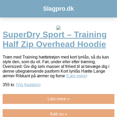
Slagpro.dk
SuperDry Sport – Training
Half Zip Overhead Hoodie
Træn med Training hættetrøjen med kort lynlås, så du kan
style den, som du vil. Før, under eller efter træning.
Oversized: Giv dig selv masser af frihed til at bevæge dig i
denne ubegrænsende pasform Kort lynlås Hætte Lange
ærmer Ribkant på ærmer og forne
(Læs mere)
355
kr.
(Vis fragtpris)
Læs mere »
Køb nu »