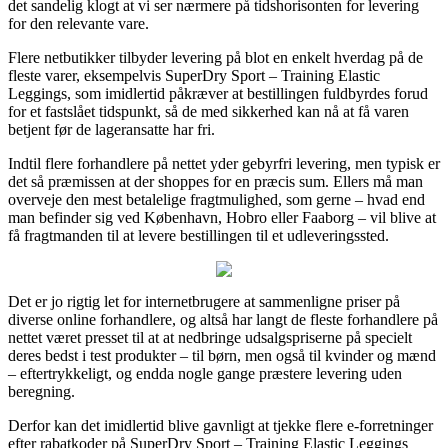
det sandelig klogt at vi ser nærmere på tidshorisonten for levering
for den relevante vare.
Flere netbutikker tilbyder levering på blot en enkelt hverdag på de
fleste varer, eksempelvis SuperDry Sport – Training Elastic
Leggings, som imidlertid påkræver at bestillingen fuldbyrdes forud
for et fastslået tidspunkt, så de med sikkerhed kan nå at få varen
betjent før de lageransatte har fri.
Indtil flere forhandlere på nettet yder gebyrfri levering, men typisk er
det så præmissen at der shoppes for en præcis sum. Ellers må man
overveje den mest betalelige fragtmulighed, som gerne – hvad end
man befinder sig ved København, Hobro eller Faaborg – vil blive at
få fragtmanden til at levere bestillingen til et udleveringssted.
Det er jo rigtig let for internetbrugere at sammenligne priser på
diverse online forhandlere, og altså har langt de fleste forhandlere på
nettet været presset til at at nedbringe udsalgspriserne på specielt
deres bedst i test produkter – til børn, men også til kvinder og mænd
– eftertrykkeligt, og endda nogle gange præstere levering uden
beregning.
Derfor kan det imidlertid blive gavnligt at tjekke flere e-forretninger
efter rabatkoder på SuperDry Sport – Training Elastic Leggings