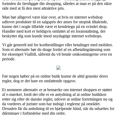
forinden du færdiggør din shopping, således at man er på den sikre
side med at få den mest attraktive pris.
Man bør alligevel være klar over, at hvis en internet webshop
udlover produkter til en salgspris der anses for utopisk tiltalende,
kunne det i nogle tilfælde være et kendetegn på en svindel shop.
Handler med kort er heldigvis omfattet af en foranstaltning, der
beskytter dig som kunde imod snydagtige internet webshops.
Vi går generelt ind for kortbestillinger eller betalinger med mobilen.
Som et alternativ bør du drage fordel af en afbetalingsløsning som
for eksempel ViaBill, såfremt du vil betale omkostningerne over en
periode.
Før nogen køber på en online butik kunne de altid granske deres
regler, dog er det bare en omfattende opgave.
Et nemmere alternativ er at bemærke om internet shoppen er støttet
af e-mærket, fordi det ofte er en antydning af at online butikken
retter sig efter de danske regler, udover at online forretningen nu og
da vurderes af jurister som har indsigt i reglerne på området.
Desuden får du anledning til en hjælpende hånd, når du udsættes for
dilemmaer i forbindelse med din ordre.