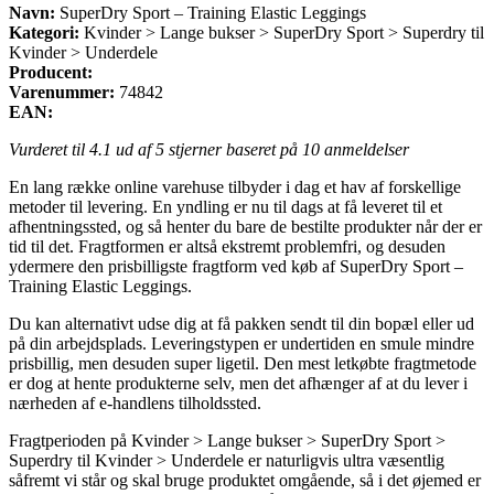
Navn:
SuperDry Sport – Training Elastic Leggings
Kategori:
Kvinder > Lange bukser > SuperDry Sport > Superdry til
Kvinder > Underdele
Producent:
Varenummer:
74842
EAN:
Vurderet til
4.1
ud af 5 stjerner baseret på
10
anmeldelser
En lang række online varehuse tilbyder i dag et hav af forskellige
metoder til levering. En yndling er nu til dags at få leveret til et
afhentningssted, og så henter du bare de bestilte produkter når der er
tid til det. Fragtformen er altså ekstremt problemfri, og desuden
ydermere den prisbilligste fragtform ved køb af SuperDry Sport –
Training Elastic Leggings.
Du kan alternativt udse dig at få pakken sendt til din bopæl eller ud
på din arbejdsplads. Leveringstypen er undertiden en smule mindre
prisbillig, men desuden super ligetil. Den mest letkøbte fragtmetode
er dog at hente produkterne selv, men det afhænger af at du lever i
nærheden af e-handlens tilholdssted.
Fragtperioden på Kvinder > Lange bukser > SuperDry Sport >
Superdry til Kvinder > Underdele er naturligvis ultra væsentlig
såfremt vi står og skal bruge produktet omgående, så i det øjemed er