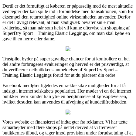
Dertil er det fornuftigt at køberen er påpasselig med de mest aktuelle
vedtægter der kan spille ind i forbindelse med transaktionen, som for
eksempel den returrettighed online virksomheden anvender. Derfor
er det i øvrigt relevant, at man stadigvæk bevarer sin e-mail
kvittering, så man når som helst vil kunne eftervise sin shopping af
SuperDry Sport – Training Elastic Leggings, om man skal købe en
gave til en herre eller dame.
Trustpilot byder på super gavnlige chancer for at kontrollere en hel
del andre forbrugeres evalueringer og herved er det prisværdigt, at
du verificerer netbutikkens anmeldelser af SuperDry Sport –
Training Elastic Leggings forud for at du placerer din ordre.
Facebook medfører ligeledes en række sikre muligheder for at få
indsigt i internet selskabets popularitet. Her møder vi en del internet
butikker hvor kunder kan ytre en bedømmelse af købsoplevelsen,
hvilket desuden kan anvendes til afvejning af kundetilfredsheden.
Vores website er finansieret af indtægter fra reklamer. Vi har tætte
samarbejder med flere shops på nettet derved at vi fremviser
butikkernes tilbud, og tager imod provision under forudsætning af at