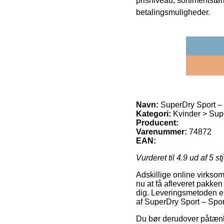
prisniveau, sortimentstø
betalingsmuligheder.
Navn:
SuperDry Sport – 
Kategori:
Kvinder > Supe
Producent:
Varenummer:
74872
EAN:
Vurderet til
4.9
ud af 5 st
Adskillige online virksom
nu at få afleveret pakken
dig. Leveringsmetoden er 
af SuperDry Sport – Sport
Du bør derudover påtænke 