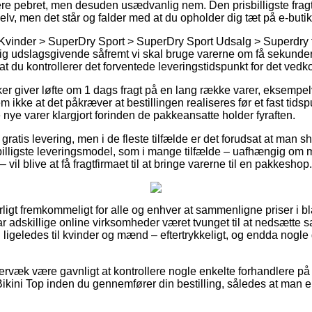
ere pebret, men desuden usædvanlig nem. Den prisbilligste fra
elv, men det står og falder med at du opholder dig tæt på e-but
Kvinder > SuperDry Sport > SuperDry Sport Udsalg > Superdry t
ig udslagsgivende såfremt vi skal bruge varerne om få sekunder
 at du kontrollerer det forventede leveringstidspunkt for det ve
r giver løfte om 1 dags fragt på en lang række varer, eksempe
m ikke at det påkræver at bestillingen realiseres før et fast tids
 nye varer klargjort forinden de pakkeansatte holder fyraften.
gratis levering, men i de fleste tilfælde er det forudsat at man sh
 billigste leveringsmodel, som i mange tilfælde – uafhængig om 
 vil blive at få fragtfirmaet til at bringe varerne til en pakkeshop.
rligt fremkommeligt for alle og enhver at sammenligne priser i b
ar adskillige online virksomheder været tvunget til at nedsætte 
g ligeledes til kvinder og mænd – eftertrykkeligt, og endda nogl
rvæk være gavnligt at kontrollere nogle enkelte forhandlere på 
ikini Top inden du gennemfører din bestilling, således at man er