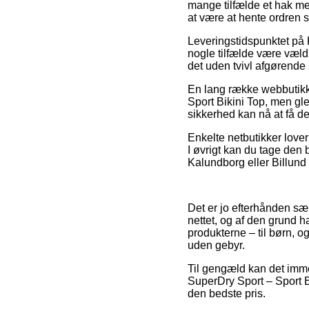
mange tilfælde et hak m
at være at hente ordren s
Leveringstidspunktet på 
nogle tilfælde være væld
det uden tvivl afgørende
En lang række webbutikke
Sport Bikini Top, men gle
sikkerhed kan nå at få de
Enkelte netbutikker lover 
I øvrigt kan du tage den
Kalundborg eller Billund –
Det er jo efterhånden sæ
nettet, og af den grund h
produkterne – til børn, o
uden gebyr.
Til gengæld kan det imme
SuperDry Sport – Sport B
den bedste pris.