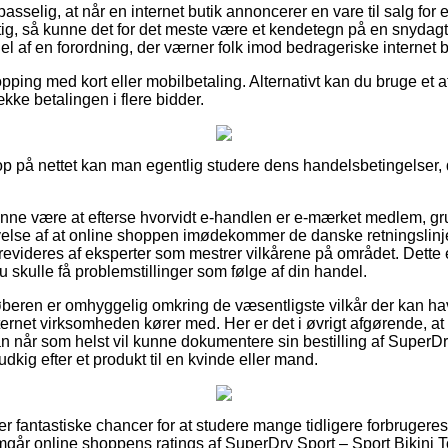
selig, at når en internet butik annoncerer en vare til salg for 
g, så kunne det for det meste være et kendetegn på en snydagtig
el af en forordning, der værner folk imod bedrageriske internet b
pping med kort eller mobilbetaling. Alternativt kan du bruge et 
ække betalingen i flere bidder.
p på nettet kan man egentlig studere dens handelsbetingelser, 
nne være at efterse hvorvidt e-handlen er e-mærket medlem, gru
velse af at online shoppen imødekommer de danske retningslinjer
evideres af eksperter som mestrer vilkårene på området. Dette 
 skulle få problemstillinger som følge af din handel.
t køberen er omhyggelig omkring de væsentligste vilkår der kan ha
ternet virksomheden kører med. Her er det i øvrigt afgørende, at
n når som helst vil kunne dokumentere sin bestilling af SuperDr
dkig efter et produkt til en kvinde eller mand.
uper fantastiske chancer for at studere mange tidligere forbrugere
emgår online shoppens ratings af SuperDry Sport – Sport Bikini 