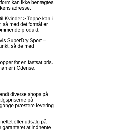
gtform kan ikke benægtes
ikkens adresse.
il Kvinder > Toppe kan i
, så med det formål er
dkommende produkt.
lvis SuperDry Sport –
punkt, så de med
opper for en fastsat pris.
man er i Odense,
landt diverse shops på
salgspriserne på
e gange præstere levering
nettet efter udsalg på
 garanteret at indhente