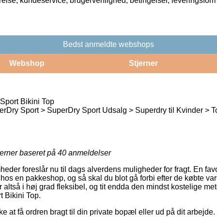
rrelse, kundeservice, brugervenlighed, betingelser, leveringsfor
Bedst anmeldte webshops
Webshop
Stjerner
Sport Bikini Top
rDry Sport > SuperDry Sport Udsalg > Superdry til Kvinder > 
jerner baseret på
40
anmeldelser
heder foreslår nu til dags alverdens muligheder for fragt. En favo
 hos en pakkeshop, og så skal du blot gå forbi efter de købte var
altså i høj grad fleksibel, og tit endda den mindst kostelige met
 Bikini Top.
at få ordren bragt til din private bopæl eller ud på dit arbejde.