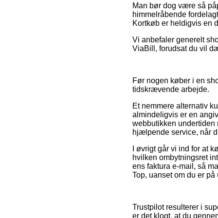
Man bør dog være så påpas
himmelråbende fordelagti
Kortkøb er heldigvis en d
Vi anbefaler generelt sho
ViaBill, forudsat du vil d
Før nogen køber i en sho
tidskrævende arbejde.
Et nemmere alternativ ku
almindeligvis er en angi
webbutikken undertiden r
hjælpende service, når du
I øvrigt går vi ind for a
hvilken ombytningsret in
ens faktura e-mail, så ma
Top, uanset om du er på u
Trustpilot resulterer i s
er det klogt, at du genn