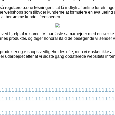
 regulære pæne løsninger til at få indtryk af online forretning
ne webshops som tilbyder kunderne at formulere en evaluering
il at bedømme kundetilfredsheden.
t ved hjælp af reklamer. Vi har faste samarbejder med en række n
nes produkter, og tager honorar ifald de besøgende vi sender 
odukter og e-shops vedligeholdes ofte, men vi ønsker ikke at bli
 er udarbejdet efter at vi sidste gang opdaterede websitets infor
1
1
1
1
1
1
1
1
1
1
1
1
1
1
1
1
1
1
1
1
1
1
1
1
1
1
1
1
1
1
1
1
1
1
1
1
1
1
1
1
1
1
1
1
1
1
1
1
1
1
1
1
1
1
1
1
1
1
1
1
1
1
1
1
1
1
1
1
1
1
1
1
1
1
1
1
1
1
1
1
1
1
1
1
1
1
1
1
1
1
1
1
1
1
1
1
1
1
1
1
1
1
1
1
1