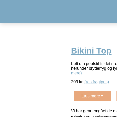
Bikini Top
Løft din poolstil til det
herunder bryderryg og ly
mere)
209
kr.
(Vis fragtpris)
Læs mere »
Vi har gennemgået de mes