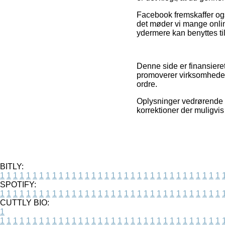
Facebook fremskaffer også
det møder vi mange onli
ydermere kan benyttes t
Denne side er finansiere
promoverer virksomheder
ordre.
Oplysninger vedrørende pr
korrektioner der muligvis
BITLY:
1
1
1
1
1
1
1
1
1
1
1
1
1
1
1
1
1
1
1
1
1
1
1
1
1
1
1
1
1
1
1
1
1
1
SPOTIFY:
1
1
1
1
1
1
1
1
1
1
1
1
1
1
1
1
1
1
1
1
1
1
1
1
1
1
1
1
1
1
1
1
1
1
CUTTLY BIO:
1
1
1
1
1
1
1
1
1
1
1
1
1
1
1
1
1
1
1
1
1
1
1
1
1
1
1
1
1
1
1
1
1
1
1