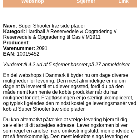
Webshop
Stjerner
Link
Navn:
Super Shooter træ side plader
Kategori:
Hardball // Reservedele & Opgradering //
Reservedele & Opgradering til Gas // M1911
Producent:
Varenummer:
2091
EAN:
10015452
Vurderet til
4.2
ud af 5 stjerner baseret på
27
anmeldelser
En del webshops i Danmark tilbyder nu om dage diverse
muligheder for levering. Den mest almindelige er nu om
dage at få leveret til et udleveringssted, fordi du på den
måde nemt kan hente de købte produkter når du har
mulighed for det. Fragtløsningen er jo særligt ukompliceret,
og typisk ligeledes den mindst kostelige leveringsmanér ved
køb af Super Shooter træ side plader.
Du kan alternativt påtænke at vælge levering hjem til dig
selv eller til dit arbejdes adresse. Leveringsformen bliver
som regel en anelse mere omkostningsfuld, men endvidere
ret så fremkommelig. Den mest letkøbte slags levering er