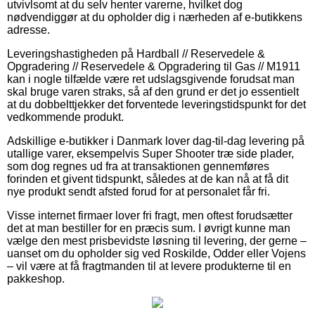
utvivlsomt at du selv henter varerne, hvilket dog
nødvendiggør at du opholder dig i nærheden af e-butikkens
adresse.
Leveringshastigheden på Hardball // Reservedele &
Opgradering // Reservedele & Opgradering til Gas // M1911
kan i nogle tilfælde være ret udslagsgivende forudsat man
skal bruge varen straks, så af den grund er det jo essentielt
at du dobbelttjekker det forventede leveringstidspunkt for det
vedkommende produkt.
Adskillige e-butikker i Danmark lover dag-til-dag levering på
utallige varer, eksempelvis Super Shooter træ side plader,
som dog regnes ud fra at transaktionen gennemføres
forinden et givent tidspunkt, således at de kan nå at få dit
nye produkt sendt afsted forud for at personalet får fri.
Visse internet firmaer lover fri fragt, men oftest forudsætter
det at man bestiller for en præcis sum. I øvrigt kunne man
vælge den mest prisbevidste løsning til levering, der gerne –
uanset om du opholder sig ved Roskilde, Odder eller Vojens
– vil være at få fragtmanden til at levere produkterne til en
pakkeshop.