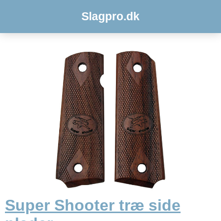
Slagpro.dk
Super Shooter træ side