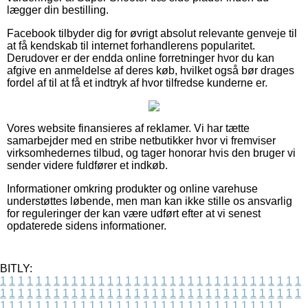
lægger din bestilling.
Facebook tilbyder dig for øvrigt absolut relevante genveje til
at få kendskab til internet forhandlerens popularitet.
Derudover er der endda online forretninger hvor du kan
afgive en anmeldelse af deres køb, hvilket også bør drages
fordel af til at få et indtryk af hvor tilfredse kunderne er.
Vores website finansieres af reklamer. Vi har tætte
samarbejder med en stribe netbutikker hvor vi fremviser
virksomhedernes tilbud, og tager honorar hvis den bruger vi
sender videre fuldfører et indkøb.
Informationer omkring produkter og online varehuse
understøttes løbende, men man kan ikke stille os ansvarlig
for reguleringer der kan være udført efter at vi senest
opdaterede sidens informationer.
BITLY:
1
1
1
1
1
1
1
1
1
1
1
1
1
1
1
1
1
1
1
1
1
1
1
1
1
1
1
1
1
1
1
1
1
1
1
1
1
1
1
1
1
1
1
1
1
1
1
1
1
1
1
1
1
1
1
1
1
1
1
1
1
1
1
1
1
1
1
1
1
1
1
1
1
1
1
1
1
1
1
1
1
1
1
1
1
1
1
1
1
1
1
1
1
1
1
1
1
1
1
1