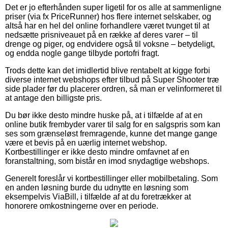
Det er jo efterhånden super ligetil for os alle at sammenligne
priser (via fx PriceRunner) hos flere internet selskaber, og
altså har en hel del online forhandlere været tvunget til at
nedsætte prisniveauet på en række af deres varer – til
drenge og piger, og endvidere også til voksne – betydeligt,
og endda nogle gange tilbyde portofri fragt.
Trods dette kan det imidlertid blive rentabelt at kigge forbi
diverse internet webshops efter tilbud på Super Shooter træ
side plader før du placerer ordren, så man er velinformeret til
at antage den billigste pris.
Du bør ikke desto mindre huske på, at i tilfælde af at en
online butik frembyder varer til salg for en salgspris som kan
ses som grænseløst fremragende, kunne det mange gange
være et bevis på en uærlig internet webshop.
Kortbestillinger er ikke desto mindre omfavnet af en
foranstaltning, som bistår en imod snydagtige webshops.
Generelt foreslår vi kortbestillinger eller mobilbetaling. Som
en anden løsning burde du udnytte en løsning som
eksempelvis ViaBill, i tilfælde af at du foretrækker at
honorere omkostningerne over en periode.