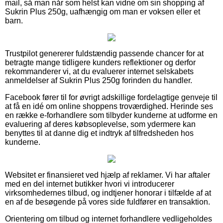
mail, så man når som helst kan vidne om sin shopping af
Sukrin Plus 250g, uafhængig om man er voksen eller et
barn.
Trustpilot genererer fuldstændig passende chancer for at
betragte mange tidligere kunders reflektioner og derfor
rekommanderer vi, at du evaluerer internet selskabets
anmeldelser af Sukrin Plus 250g forinden du handler.
Facebook fører til for øvrigt adskillige fordelagtige genveje til
at få en idé om online shoppens troværdighed. Herinde ses
en række e-forhandlere som tilbyder kunderne at udforme en
evaluering af deres købsoplevelse, som ydermere kan
benyttes til at danne dig et indtryk af tilfredsheden hos
kunderne.
Websitet er finansieret ved hjælp af reklamer. Vi har aftaler
med en del internet butikker hvori vi introducerer
virksomhedernes tilbud, og indtjener honorar i tilfælde af at
en af de besøgende på vores side fuldfører en transaktion.
Orientering om tilbud og internet forhandlere vedligeholdes