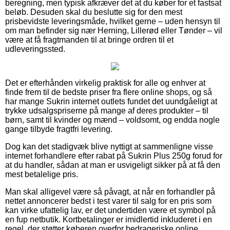
beregning, men typisk afkræver det at du køber for et fastsat
beløb. Desuden skal du beslutte sig for den mest
prisbevidste leveringsmåde, hvilket gerne – uden hensyn til
om man befinder sig nær Herning, Lillerød eller Tønder – vil
være at få fragtmanden til at bringe ordren til et
udleveringssted.
Det er efterhånden virkelig praktisk for alle og enhver at
finde frem til de bedste priser fra flere online shops, og så
har mange Sukrin internet outlets fundet det uundgåeligt at
trykke udsalgspriserne på mange af deres produkter – til
børn, samt til kvinder og mænd – voldsomt, og endda nogle
gange tilbyde fragtfri levering.
Dog kan det stadigvæk blive nyttigt at sammenligne visse
internet forhandlere efter rabat på Sukrin Plus 250g forud for
at du handler, sådan at man er usvigeligt sikker på at få den
mest betalelige pris.
Man skal alligevel være så påvagt, at når en forhandler på
nettet annoncerer bedst i test varer til salg for en pris som
kan virke ufattelig lav, er det undertiden være et symbol på
en fup netbutik. Kortbetalinger er imidlertid inkluderet i en
regel, der støtter køberen overfor bedrageriske online