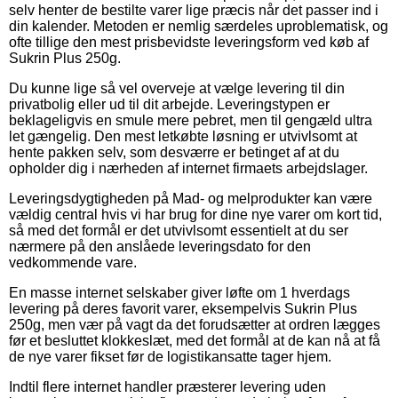
selv henter de bestilte varer lige præcis når det passer ind i
din kalender. Metoden er nemlig særdeles uproblematisk, og
ofte tillige den mest prisbevidste leveringsform ved køb af
Sukrin Plus 250g.
Du kunne lige så vel overveje at vælge levering til din
privatbolig eller ud til dit arbejde. Leveringstypen er
beklageligvis en smule mere pebret, men til gengæld ultra
let gængelig. Den mest letkøbte løsning er utvivlsomt at
hente pakken selv, som desværre er betinget af at du
opholder dig i nærheden af internet firmaets arbejdslager.
Leveringsdygtigheden på Mad- og melprodukter kan være
vældig central hvis vi har brug for dine nye varer om kort tid,
så med det formål er det utvivlsomt essentielt at du ser
nærmere på den anslåede leveringsdato for den
vedkommende vare.
En masse internet selskaber giver løfte om 1 hverdags
levering på deres favorit varer, eksempelvis Sukrin Plus
250g, men vær på vagt da det forudsætter at ordren lægges
før et besluttet klokkeslæt, med det formål at de kan nå at få
de nye varer fikset før de logistikansatte tager hjem.
Indtil flere internet handler præsterer levering uden