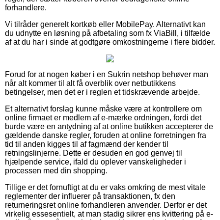
forhandlere.
Vi tilråder generelt kortkøb eller MobilePay. Alternativt kan
du udnytte en løsning på afbetaling som fx ViaBill, i tilfælde
af at du har i sinde at godtgøre omkostningerne i flere bidder.
Forud for at nogen køber i en Sukrin netshop behøver man
når alt kommer til alt få overblik over netbutikkens
betingelser, men det er i reglen et tidskrævende arbejde.
Et alternativt forslag kunne måske være at kontrollere om
online firmaet er medlem af e-mærke ordningen, fordi det
burde være en antydning af at online butikken accepterer de
gældende danske regler, foruden at online forretningen fra
tid til anden kigges til af fagmænd der kender til
retningslinjerne. Dette er desuden en god genvej til
hjælpende service, ifald du oplever vanskeligheder i
processen med din shopping.
Tillige er det fornuftigt at du er vaks omkring de mest vitale
reglementer der influerer på transaktionen, fx den
returneringsret online forhandleren anvender. Derfor er det
virkelig essesentielt, at man stadig sikrer ens kvittering på e-