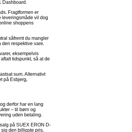
-1 Dashboard.
lads. Fragtformen er
e leveringsmåde vil dog
d online shoppens
tral såfremt du mangler
på den respektive vare.
varer, eksempelvis
talt tidspunkt, så at de
stsat sum. Alternativt
t på Esbjerg,
 og derfor har en lang
kter – til børn og
ering uden betaling.
r udsalg på SUEX ERON D-
ig den billigste pris.