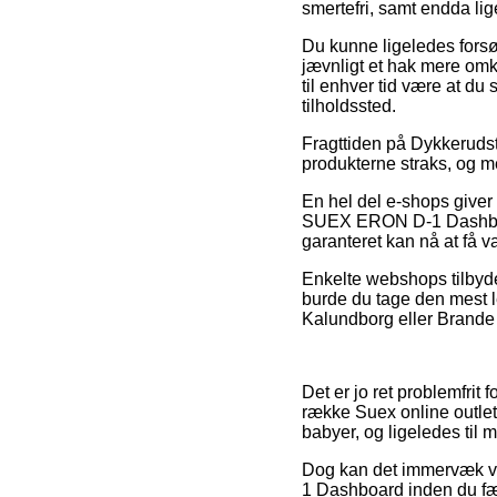
smertefri, samt endda l
Du kunne ligeledes forsøg
jævnligt et hak mere omk
til enhver tid være at du
tilholdssted.
Fragttiden på Dykkeruds
produkterne straks, og me
En hel del e-shops give
SUEX ERON D-1 Dashboard,
garanteret kan nå at få 
Enkelte webshops tilbyder
burde du tage den mest l
Kalundborg eller Brande – 
Det er jo ret problemfrit
række Suex online outlet
babyer, og ligeledes til
Dog kan det immervæk vis
1 Dashboard inden du færd