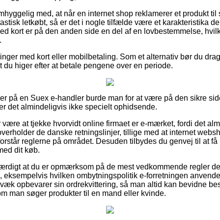
hyggelig med, at når en internet shop reklamerer et produkt til 
stisk letkøbt, så er det i nogle tilfælde være et karakteristika d
ed kort er på den anden side en del af en lovbestemmelse, hvil
.
llinger med kort eller mobilbetaling. Som et alternativ bør du drage 
 du higer efter at betale pengene over en periode.
ller på en Suex e-handler burde man for at være på den sikre 
er det almindeligvis ikke specielt ophidsende.
r være at tjekke hvorvidt online firmaet er e-mærket, fordi det alm
erholder de danske retningslinjer, tillige med at internet websh
forstår reglerne på området. Desuden tilbydes du genvej til at få 
med dit køb.
værdigt at du er opmærksom på de mest vedkommende regler der 
 eksempelvis hvilken ombytningspolitik e-forretningen anvender
gvæk opbevarer sin ordrekvittering, så man altid kan bevidne b
m man søger produkter til en mand eller kvinde.