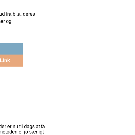
 fra bl.a. deres
mer og
Link
er er nu til dags at få
tmetoden er jo særligt