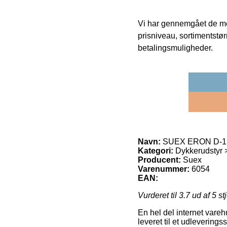
Vi har gennemgået de mes
prisniveau, sortimentstø
betalingsmuligheder.
Navn:
SUEX ERON D-1 
Kategori:
Dykkerudstyr >
Producent:
Suex
Varenummer:
6054
EAN:
Vurderet til
3.7
ud af 5 st
En hel del internet varehu
leveret til et udlevering