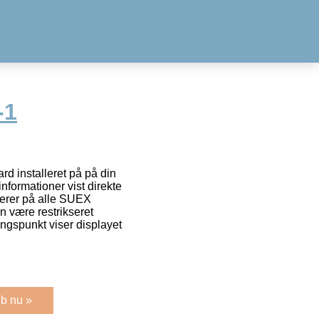
-1
installeret på på din
nformationer vist direkte
erer på alle SUEX
n være restrikseret
gspunkt viser displayet
b nu »