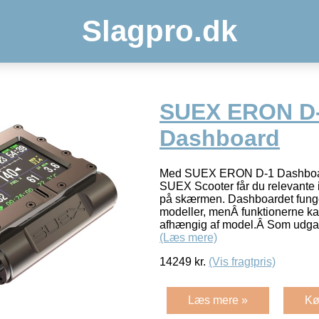
Slagpro.dk
SUEX ERON D
Dashboard
Med SUEX ERON D-1 Dashboard 
SUEX Scooter får du relevante i
på skærmen. Dashboardet fung
modeller, menÂ funktionerne ka
afhængig af model.Â Som udgan
(Læs mere)
14249
kr.
(Vis fragtpris)
Læs mere »
Kø