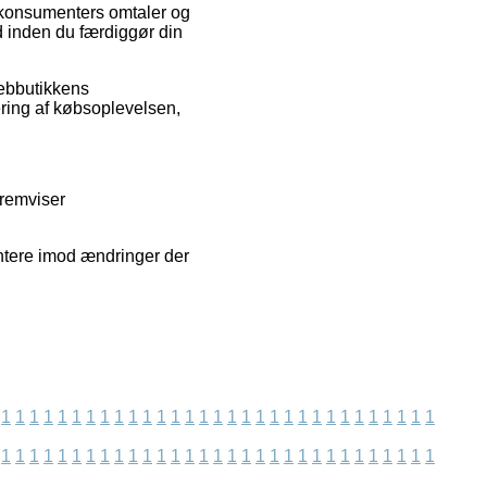
e konsumenters omtaler og
d inden du færdiggør din
webbutikkens
ering af købsoplevelsen,
fremviser
ntere imod ændringer der
1
1
1
1
1
1
1
1
1
1
1
1
1
1
1
1
1
1
1
1
1
1
1
1
1
1
1
1
1
1
1
1
1
1
1
1
1
1
1
1
1
1
1
1
1
1
1
1
1
1
1
1
1
1
1
1
1
1
1
1
1
1