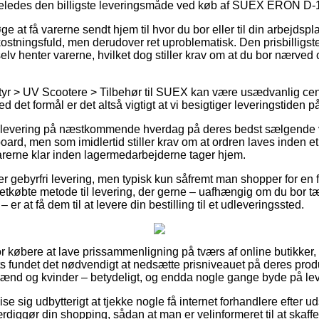
igeledes den billigste leveringsmåde ved køb af SUEX ERON D
e at få varerne sendt hjem til hvor du bor eller til din arbejdsp
ostningsfuld, men derudover ret uproblematisk. Den prisbilligst
 selv henter varerne, hvilket dog stiller krav om at du bor nærve
tyr > UV Scootere > Tilbehør til SUEX kan være usædvanlig cen
d det formål er det altså vigtigt at vi besigtiger leveringstiden 
r levering på næstkommende hverdag på deres bedst sælgende 
 men som imidlertid stiller krav om at ordren laves inden et af
varerne klar inden lagermedarbejderne tager hjem.
 gebyrfri levering, men typisk kun såfremt man shopper for en fa
etkøbte metode til levering, der gerne – uafhængig om du bor tæ
er at få dem til at levere din bestilling til et udleveringssted.
 for købere at lave prissammenligning på tværs af online butikker,
s fundet det nødvendigt at nedsætte prisniveauet på deres produ
 mænd og kvinder – betydeligt, og endda nogle gange byde på lev
e sig udbytterigt at tjekke nogle få internet forhandlere efte
iggør din shopping, sådan at man er velinformeret til at skaffe s