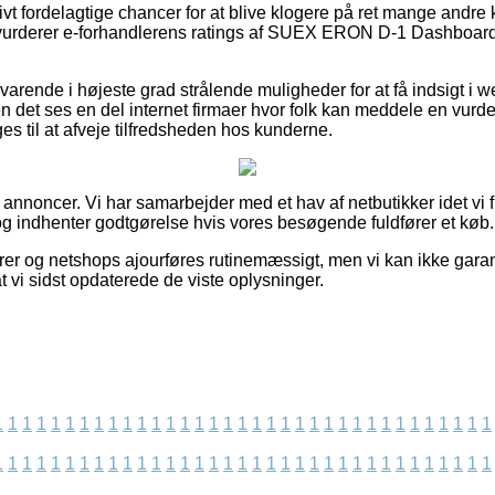
tivt fordelagtige chancer for at blive klogere på ret mange andr
du vurderer e-forhandlerens ratings af SUEX ERON D-1 Dashboar
varende i højeste grad strålende muligheder for at få indsigt i 
n det ses en del internet firmaer hvor folk kan meddele en vurd
ges til at afveje tilfredsheden hos kunderne.
f annoncer. Vi har samarbejder med et hav af netbutikker idet vi 
g indhenter godtgørelse hvis vores besøgende fuldfører et køb.
rer og netshops ajourføres rutinemæssigt, men vi kan ikke gara
t vi sidst opdaterede de viste oplysninger.
1
1
1
1
1
1
1
1
1
1
1
1
1
1
1
1
1
1
1
1
1
1
1
1
1
1
1
1
1
1
1
1
1
1
1
1
1
1
1
1
1
1
1
1
1
1
1
1
1
1
1
1
1
1
1
1
1
1
1
1
1
1
1
1
1
1
1
1
1
1