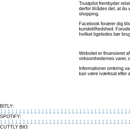
Trustpilot frembyder rela
derfor tilrådes det, at 
shopping.
Facebook forærer dig tils
kundetilfredshed. Forude
hvilket ligeledes bør bru
Websitet er finansieret a
virksomhedernes varer, o
Informationer omkring va
kan være iværksat efter a
BITLY:
1
1
1
1
1
1
1
1
1
1
1
1
1
1
1
1
1
1
1
1
1
1
1
1
1
1
1
1
1
1
1
1
1
1
SPOTIFY:
1
1
1
1
1
1
1
1
1
1
1
1
1
1
1
1
1
1
1
1
1
1
1
1
1
1
1
1
1
1
1
1
1
1
CUTTLY BIO: