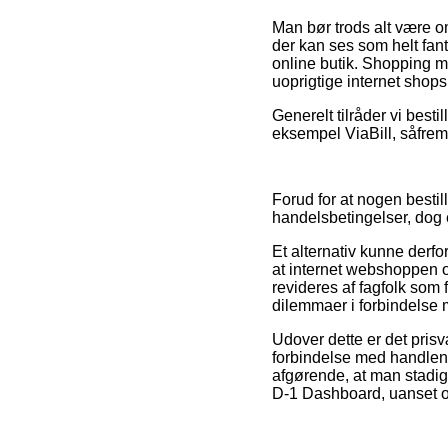
Man bør trods alt være om
der kan ses som helt fanta
online butik. Shopping m
uoprigtige internet shops
Generelt tilråder vi besti
eksempel ViaBill, såfremt
Forud for at nogen besti
handelsbetingelser, dog 
Et alternativ kunne derfo
at internet webshoppen ov
revideres af fagfolk som 
dilemmaer i forbindelse 
Udover dette er det pris
forbindelse med handlen,
afgørende, at man stadi
D-1 Dashboard, uanset o