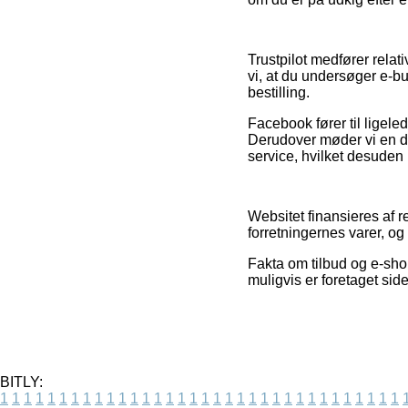
Trustpilot medfører relati
vi, at du undersøger e-b
bestilling.
Facebook fører til ligeled
Derudover møder vi en de
service, hvilket desuden b
Websitet finansieres af r
forretningernes varer, og
Fakta om tilbud og e-sho
muligvis er foretaget sid
BITLY:
1
1
1
1
1
1
1
1
1
1
1
1
1
1
1
1
1
1
1
1
1
1
1
1
1
1
1
1
1
1
1
1
1
1