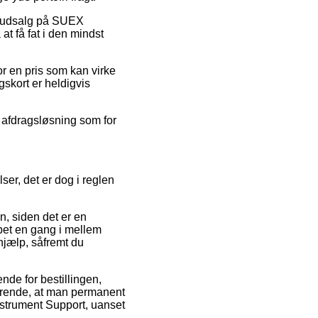
er udsalg på SUEX
at få fat i den mindst
or en pris som kan virke
gskort er heldigvis
 afdragsløsning som for
ser, det er dog i reglen
, siden det er en
abet en gang i mellem
 hjælp, såfremt du
nde for bestillingen,
gørende, at man permanent
nstrument Support, uanset