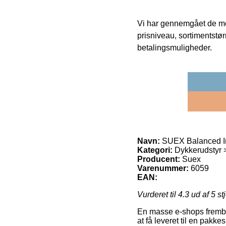
Vi har gennemgået de mes
prisniveau, sortimentstø
betalingsmuligheder.
Navn:
SUEX Balanced In
Kategori:
Dykkerudstyr >
Producent:
Suex
Varenummer:
6059
EAN:
Vurderet til
4.3
ud af 5 st
En masse e-shops frembyd
at få leveret til en pakk