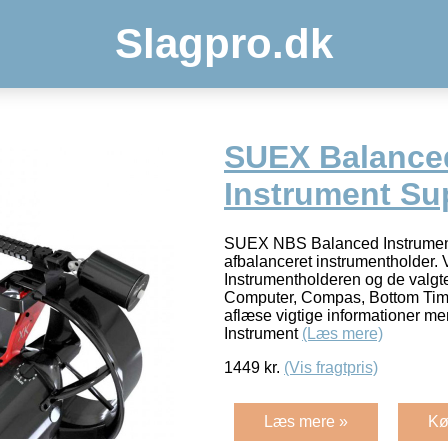
Slagpro.dk
SUEX Balance
Instrument Su
SUEX NBS Balanced Instrument
afbalanceret instrumentholder.
Instrumentholderen og de valgt
Computer, Compas, Bottom Time
aflæse vigtige informationer me
Instrument
(Læs mere)
1449
kr.
(Vis fragtpris)
Læs mere »
Kø