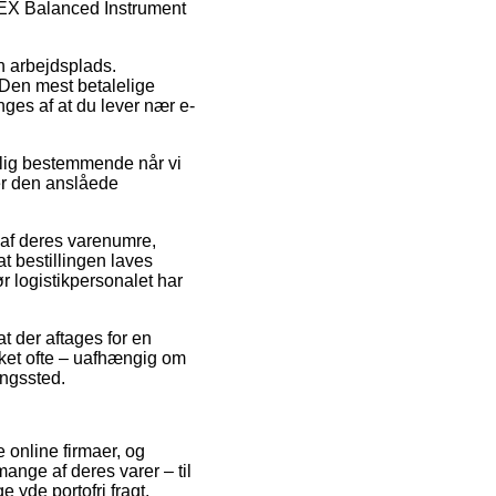
UEX Balanced Instrument
in arbejdsplads.
 Den mest betalelige
nges af at du lever nær e-
elig bestemmende når vi
ger den anslåede
 af deres varenumre,
 bestillingen laves
ør logistikpersonalet har
t der aftages for en
ilket ofte – uafhængig om
ingssted.
 online firmaer, og
mange af deres varer – til
 yde portofri fragt.