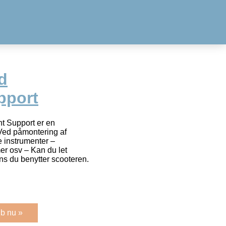
d
pport
 Support er en
 Ved påmontering af
e instrumenter –
r osv – Kan du let
ns du benytter scooteren.
b nu »