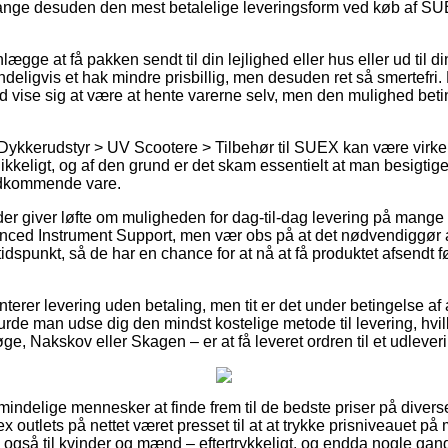
gange desuden den mest betalelige leveringsform ved køb af S
ægge at få pakken sendt til din lejlighed eller hus eller ud til d
deligvis et hak mindre prisbillig, men desuden ret så smertefri.
tid vise sig at være at hente varerne selv, men den mulighed beti
 Dykkerudstyr > UV Scootere > Tilbehør til SUEX kan være virk
ikkeligt, og af den grund er det skam essentielt at man besigti
edkommende vare.
er giver løfte om muligheden for dag-til-dag levering på mange
ed Instrument Support, men vær obs på at det nødvendiggør at
 tidspunkt, så de har en chance for at nå at få produktet afsendt f
terer levering uden betaling, men tit er det under betingelse af a
 burde man udse dig den mindst kostelige metode til levering, hv
e, Nakskov eller Skagen – er at få leveret ordren til et udlever
mindelige mennesker at finde frem til de bedste priser på diverse
 outlets på nettet været presset til at at trykke prisniveauet på 
e også til kvinder og mænd – eftertrykkeligt, og endda nogle gange