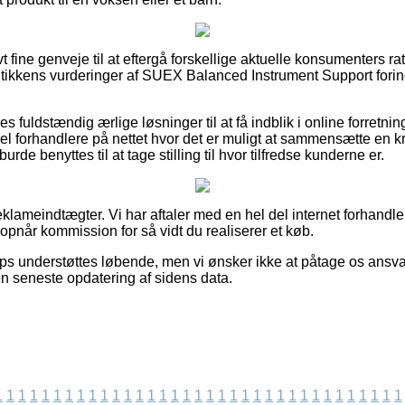
vt fine genveje til at eftergå forskellige aktuelle konsumenters r
utikkens vurderinger af SUEX Balanced Instrument Support fori
es fuldstændig ærlige løsninger til at få indblik i online forretn
l forhandlere på nettet hvor det er muligt at sammensætte en kr
urde benyttes til at tage stilling til hvor tilfredse kunderne er.
eklameindtægter. Vi har aftaler med en hel del internet forhandl
 opnår kommission for så vidt du realiserer et køb.
ps understøttes løbende, men vi ønsker ikke at påtage os ansvar
en seneste opdatering af sidens data.
1
1
1
1
1
1
1
1
1
1
1
1
1
1
1
1
1
1
1
1
1
1
1
1
1
1
1
1
1
1
1
1
1
1
1