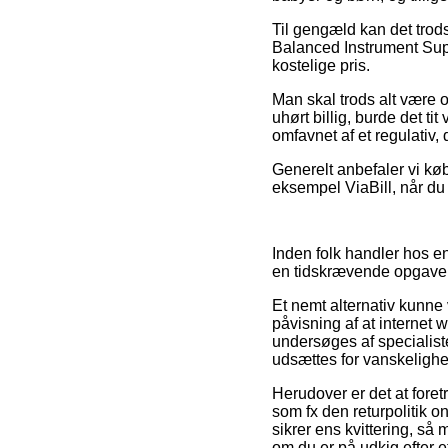
Til gengæld kan det trod
Balanced Instrument Suppo
kostelige pris.
Man skal trods alt være o
uhørt billig, burde det t
omfavnet af et regulativ,
Generelt anbefaler vi kø
eksempel ViaBill, når du
Inden folk handler hos en 
en tidskrævende opgave
Et nemt alternativ kunne
påvisning af at internet
undersøges af specialiste
udsættes for vanskelighe
Herudover er det at foret
som fx den returpolitik 
sikrer ens kvittering, s
om du er på udkig efter et