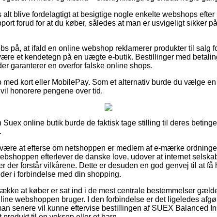
s alt blive fordelagtigt at besigtige nogle enkelte webshops eft
rt forud for at du køber, således at man er usvigeligt sikker på 
bs på, at ifald en online webshop reklamerer produkter til salg f
it være et kendetegn på en uægte e-butik. Bestillinger med betalin
 der garanterer en overfor falske online shops.
b med kort eller MobilePay. Som et alternativ burde du vælge en
 vil honorere pengene over tid.
Suex online butik burde de faktisk tage stilling til deres betingel
.
 være at efterse om netshoppen er medlem af e-mærke ordningen
 webshoppen efterlever de danske love, udover at internet selsk
r der forstår vilkårene. Dette er desuden en god genvej til at få
der i forbindelse med din shopping.
række at køber er sat ind i de mest centrale bestemmelser gælde
online webshoppen bruger. I den forbindelse er det ligeledes af
å man senere vil kunne eftervise bestillingen af SUEX Balanced I
 produkt til en voksen eller et barn.