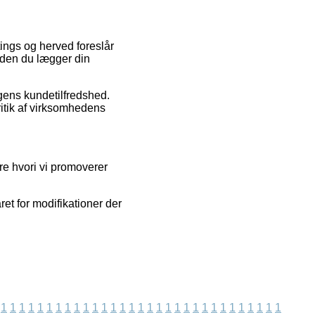
atings og herved foreslår
nden du lægger din
ingens kundetilfredshed.
itik af virksomhedens
ere hvori vi promoverer
et for modifikationer der
1
1
1
1
1
1
1
1
1
1
1
1
1
1
1
1
1
1
1
1
1
1
1
1
1
1
1
1
1
1
1