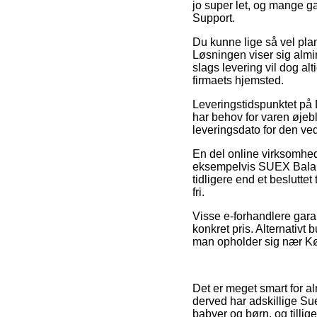
jo super let, og mange 
Support.
Du kunne lige så vel planl
Løsningen viser sig almin
slags levering vil dog al
firmaets hjemsted.
Leveringstidspunktet på
har behov for varen øjebl
leveringsdato for den v
En del online virksomhed
eksempelvis SUEX Balanc
tidligere end et besluttet
fri.
Visse e-forhandlere garan
konkret pris. Alternativt
man opholder sig nær Køg
Det er meget smart for al
derved har adskillige Suex
babyer og børn, og tillig