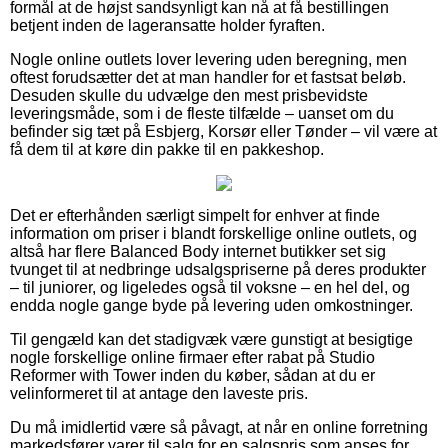
formål at de højst sandsynligt kan nå at få bestillingen
betjent inden de lageransatte holder fyraften.
Nogle online outlets lover levering uden beregning, men
oftest forudsætter det at man handler for et fastsat beløb.
Desuden skulle du udvælge den mest prisbevidste
leveringsmåde, som i de fleste tilfælde – uanset om du
befinder sig tæt på Esbjerg, Korsør eller Tønder – vil være at
få dem til at køre din pakke til en pakkeshop.
Det er efterhånden særligt simpelt for enhver at finde
information om priser i blandt forskellige online outlets, og
altså har flere Balanced Body internet butikker set sig
tvunget til at nedbringe udsalgspriserne på deres produkter
– til juniorer, og ligeledes også til voksne – en hel del, og
endda nogle gange byde på levering uden omkostninger.
Til gengæld kan det stadigvæk være gunstigt at besigtige
nogle forskellige online firmaer efter rabat på Studio
Reformer with Tower inden du køber, sådan at du er
velinformeret til at antage den laveste pris.
Du må imidlertid være så påvagt, at når en online forretning
markedsfører varer til salg for en salgspris som anses for