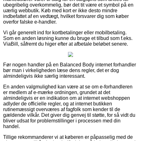
ubegribelig overkommelig, bør det tit være et symbol på en
uærlig webbutik. Køb med kort er ikke desto mindre
indbefattet af en vedtægt, hvilket forsvarer dig som køber
overfor falske e-handler.
Vi går generelt ind for kortbetalinger eller mobilbetaling.
Som en anden løsning kunne du bruge et tilbud som f.eks.
ViaBill, såfremt du higer efter at afbetale beløbet senere.
Før nogen handler på en Balanced Body internet forhandler
bør man i virkeligheden læse dens regler, det er dog
almindeligvis ikke særlig interessant.
En anden valgmulighed kan være at se om e-forhandleren
er medlem af e-mærke ordningen, grundet at det
almindeligvis er en indikation om at internet webshoppen
adlyder de officielle regler, og at internet butikken
rutinemæssigt overværes af fagfolk som kender til de
gældende vilkår. Det giver dig genvej til støtte, for så vidt du
bliver udsat for problemstillinger i processen med din
handel.
Tillige rekommanderer vi at køberen er påpasselig med de