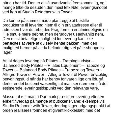
når du har tid. Den er altså usædvanlig fremkommelig, og i
mange tilfælde desuden den mest letkøbte leveringsmodel
ved køb af Studio Reformer with Tower.
Du kunne på samme måde planlægge at bestille
produkterne til levering hjem til din privatadresse eller til
adressen hvor du arbejder. Fragtformen er almindeligvis en
lille smule mere pebret, men derudover usædvanlig nem.
Den mest betalelige mulighed for levering kan ikke
benægtes at være at du selv henter pakken, men den
mulighed beroer på at du befinder dig tæt på e-shoppens
lager.
Antal dages levering på Pilates – Træningsudstyr –
Balanced Body Pilates – Pilates Equipment – Trapeze og
Towers – Balanced Body Pilates – Trapeze og Towers –
Allegro Tower of Power – Allegro Tower of Power er vældig
betydningsfuld når du har behov for varen lige om lidt, så
derfor er det bestemt væsentligt at man ser nærmere på det
estimerede leveringstidspunkt ved den relevante vare.
Masser af e-firmaer i Danmark præsterer levering efter en
enkelt hverdag på mange af butikkens varer, eksempelvis
Studio Reformer with Tower, der dog tager udgangspunkt i at
orden realiseres forinden et givent klokkeslæt, med det