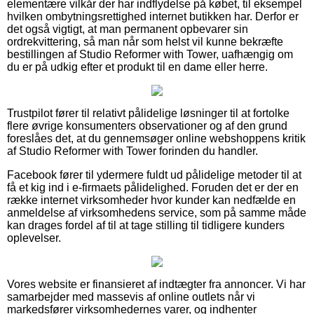
elementære vilkår der har indflydelse på købet, til eksempel
hvilken ombytningsrettighed internet butikken har. Derfor er
det også vigtigt, at man permanent opbevarer sin
ordrekvittering, så man når som helst vil kunne bekræfte
bestillingen af Studio Reformer with Tower, uafhængig om
du er på udkig efter et produkt til en dame eller herre.
Trustpilot fører til relativt pålidelige løsninger til at fortolke
flere øvrige konsumenters observationer og af den grund
foreslåes det, at du gennemsøger online webshoppens kritik
af Studio Reformer with Tower forinden du handler.
Facebook fører til ydermere fuldt ud pålidelige metoder til at
få et kig ind i e-firmaets pålidelighed. Foruden det er der en
række internet virksomheder hvor kunder kan nedfælde en
anmeldelse af virksomhedens service, som på samme måde
kan drages fordel af til at tage stilling til tidligere kunders
oplevelser.
Vores website er finansieret af indtægter fra annoncer. Vi har
samarbejder med massevis af online outlets når vi
markedsfører virksomhedernes varer, og indhenter