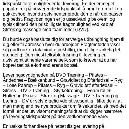
tidspunkt flere muligheder for levering. En der er meget
populær er på nuværende tidspunkt at få bragt ordren til en
pakkeshop, hvor du selv henter produkterne når det passer
dig bedst. Fragtløsningen er jo usædvanlig bekvem, og
typisk tilmed den prisbilligste fragtmulighed ved køb af
Stræk og massage med foam roller (DVD).
Du burde også beslutte dig for at vælge udbringning hjem til
dig eller til adressen hvor du arbejder. Fragtmetoden viser
sig godt nok en tak mindre prisbillig, men tillige virkelig let
gængelig. Den mest letkøbte løsning til levering er
utvivlsomt at hente varerne selv, som jo kræver at du har
bopæl tæt på e-forhandlerens bopæl.
Leveringsdygtigheden på DVD Træning – Pilates –
Åndedræt – Bækkenbund – Graviditet og Efterfødsel – Ryg
– Lotte Paarup – Pilates – Ryg – Graviditet/ efterfødsel –
Stress – DVD Træning – Styrketræning – Foam roller –
Hofter og Psoas – Stræk og Massage – DVD Træning og
Læring – DV er selvfølgelig yderst væsentlig i tilfælde af at
man mangler dine nye produkter om få sekunder, så med det
formål er det utvivlsomt meningsfuldt at du kigger nærmere
på leveringstidspunktet på den vedkommende vare.
En række forhandlere på nettet tilsiger levering på