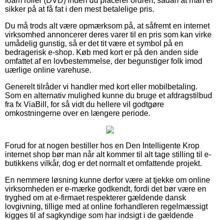
foam roller (DVD) inden du placerer ordren, sådan at man er
sikker på at få fat i den mest betalelige pris.
Du må trods alt være opmærksom på, at såfremt en internet
virksomhed annoncerer deres varer til en pris som kan virke
umådelig gunstig, så er det tit være et symbol på en
bedragerisk e-shop. Køb med kort er på den anden side
omfattet af en lovbestemmelse, der begunstiger folk imod
uærlige online varehuse.
Generelt tilråder vi handler med kort eller mobilbetaling.
Som en alternativ mulighed kunne du bruge et afdragstilbud
fra fx ViaBill, for så vidt du hellere vil godtgøre
omkostningerne over en længere periode.
Forud for at nogen bestiller hos en Den Intelligente Krop
internet shop bør man når alt kommer til alt tage stilling til e-
butikkens vilkår, dog er det normalt et omfattende projekt.
En nemmere løsning kunne derfor være at tjekke om online
virksomheden er e-mærke godkendt, fordi det bør være en
tryghed om at e-firmaet respekterer gældende dansk
lovgivning, tillige med at online forhandleren regelmæssigt
kigges til af sagkyndige som har indsigt i de gældende