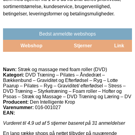
sortimentstørrelse, kundeservice, brugervenlighed,
betingelser, leveringsformer og betalingsmuligheder.
Bedst anmeldte webshops
Webshop
Stjerner
Link
Navn:
Stræk og massage med foam roller (DVD)
Kategori:
DVD Træning – Pilates – Åndedræt –
Bækkenbund – Graviditet og Efterfødsel – Ryg – Lotte
Paarup – Pilates – Ryg – Graviditet/ efterfødsel – Stress –
DVD Træning – Styrketræning – Foam roller – Hofter og
Psoas – Stræk og Massage – DVD Træning og Læring – DV
Producent:
Den Intelligente Krop
Varenummer:
016-001027
EAN:
Vurderet til
4.9
ud af 5 stjerner baseret på
31
anmeldelser
En lang række shops på nettet tilbyder på nuværende