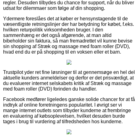
regler. Desuden tilbydes du chance for support, når du bliver
udsat for dilemmaer som følge af din shopping.
Ydermere foreslåes det at køber er hensynstagende til de
væsentligste retningslinjer der har betydning for købet, f.eks.
hvilken returpolitik virksomheden bruger. I den
sammenhæng er det også afgørende, at man altid
bibeholder sin faktura, så man fremadrettet vil kunne bevise
sin shopping af Stræk og massage med foam roller (DVD),
hvad end du er på shopping til en voksen eller et barn.
Trustpilot yder ret fine løsninger til at gennemsøge en hel del
aktuelle kunders anmeldelser og derfor er det prisværdigt, at
du evaluerer internet selskabets kritik af Stræk og massage
med foam roller (DVD) forinden du handler.
Facebook medfører ligeledes ganske solide chancer for at få
indtryk af online forretningens popularitet. I øvrigt ser vi
mange internet outlets som tilbyder kunderne at frembringe
en evaluering af købsoplevelsen, hvilket desuden burde
tages i brug til vurdering af tilfredsheden hos kunderne.