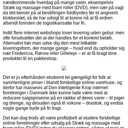
næstkommende hverdag på mange varer, eksempelvis
Stræk og massage med foam roller (DVD), men vær på vagt
da det beroer på at bestillingen fuldbyrdes før et angivent
klokkeslæt, så de har udsigt til at kunne nå at få ordren
afsendt forinden de logistikansatte har fri.
Indtil flere internet webshops lover levering uden gebyr, men
ofte forudsætter det at der handles for et konkret beløb.
Alternativt bør man udse dig den mest letkøbte
leveringsform, der mange gange – hvad end du opholder sig
nær Fredericia, Rønne eller Gilleleje – er at få bragt dine
produkter til en pakkeshop.
Det er jo efterhånden ekstremt let gængeligt for folk at
sammenligne priser i blandt forskellige online varehuse, og
derfor har massevis af Den Intelligente Krop internet
forretninger i Danmark ikke kunne lade være med at
reducere salgspriserne på en række af deres varer – til piger
og drenge, og desuden også til voksne – drastisk, og endda
nogle gange byde på fri fragt.
Det kan dog trods alt være profitabelt at studere forskellige
online forretninger efter udsalg på Stræk og massage med