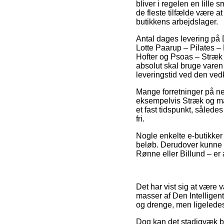
bliver i regelen en lille 
de fleste tilfælde være a
butikkens arbejdslager.
Antal dages levering på
Lotte Paarup – Pilates –
Hofter og Psoas – Stræk
absolut skal bruge varen
leveringstid ved den v
Mange forretninger på net
eksempelvis Stræk og ma
et fast tidspunkt, sålede
fri.
Nogle enkelte e-butikker 
beløb. Derudover kunne m
Rønne eller Billund – er a
Det har vist sig at være
masser af Den Intelligent
og drenge, men ligeledes
Dog kan det stadigvæk b