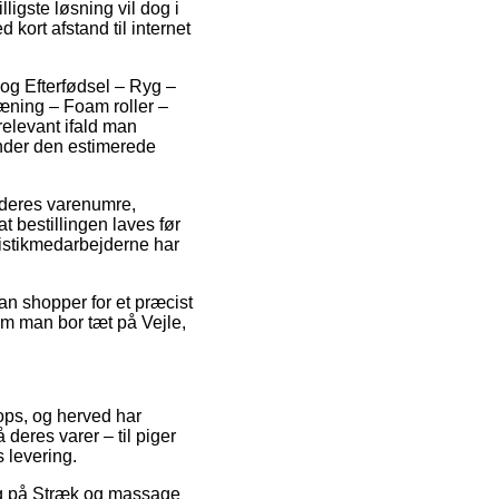
ligste løsning vil dog i
kort afstand til internet
og Efterfødsel – Ryg –
ræning – Foam roller –
elevant ifald man
inder den estimerede
f deres varenumre,
 bestillingen laves før
ogistikmedarbejderne har
man shopper for et præcist
om man bor tæt på Vejle,
ops, og herved har
 deres varer – til piger
 levering.
lg på Stræk og massage