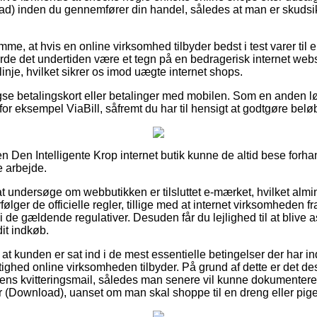
d) inden du gennemfører din handel, således at man er skudsikke
mme, at hvis en online virksomhed tilbyder bedst i test varer til e
rde det undertiden være et tegn på en bedragerisk internet web
linje, hvilket sikrer os imod uægte internet shops.
gse betalingskort eller betalinger med mobilen. Som en anden l
for eksempel ViaBill, såfremt du har til hensigt at godtgøre beløb
 Den Intelligente Krop internet butik kunne de altid bese forhan
 arbejde.
 undersøge om webbutikken er tilsluttet e-mærket, hvilket almin
rfølger de officielle regler, tillige med at internet virksomheden f
de gældende regulativer. Desuden får du lejlighed til at blive ass
it indkøb.
 at kunden er sat ind i de mest essentielle betingelser der har i
tighed online virksomheden tilbyder. På grund af dette er det 
ens kvitteringsmail, således man senere vil kunne dokumentere 
(Download), uanset om man skal shoppe til en dreng eller pige