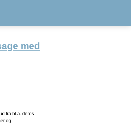
sage med
 fra bl.a. deres
mer og