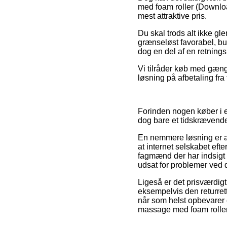
med foam roller (Downloa
mest attraktive pris.
Du skal trods alt ikke gle
grænseløst favorabel, bu
dog en del af en retnings
Vi tilråder køb med gæn
løsning på afbetaling fra 
Forinden nogen køber i en
dog bare et tidskrævende
En nemmere løsning er at
at internet selskabet efte
fagmænd der har indsigt i 
udsat for problemer ved d
Ligeså er det prisværdigt
eksempelvis den returret
når som helst opbevarer 
massage med foam roller 