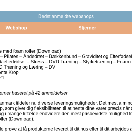
Bedst anmeldte webshops
Webshop
Stjerner
 med foam roller (Download)
Pilates – Åndedræt – Bækkenbund – Graviditet og Efterfødsel
et/ efterfødsel – Stress – DVD Træning – Styrketræning – Foam r
D Træning og Læring – DV
ente Krop
21
jerner baseret på
42
anmeldelser
nmark tildeler nu diverse leveringsmuligheder. Det mest almin
p, som giver dig fleksibiliteten til at hente dine varer præcis når
 og i mange tilfælde endvidere den mest prisbevidste mulighed fo
ller (Download).
øve at få produkterne leveret til dit hus eller til dit arbejde