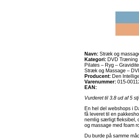
Navn:
Stræk og massage
Kategori:
DVD Træning – 
Pilates – Ryg – Gravidit
Stræk og Massage – DV
Producent:
Den Intellig
Varenummer:
015-0011
EAN:
Vurderet til
3.8
ud af 5 st
En hel del webshops i Da
få leveret til en pakkesho
nemlig særligt fleksibel,
og massage med foam ro
Du burde på samme måde pr