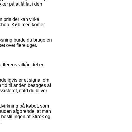
r på at få fat i den
n pris der kan virke
shop. Køb med kort er
øsning burde du bruge en
et over flere uger.
dlerens vilkår, det er
deligvis er et signal om
ra tid til anden besøges af
isteret, ifald du bliver
ndvirkning på købet, som
desuden afgørende, at man
bestillingen af Stræk og
.