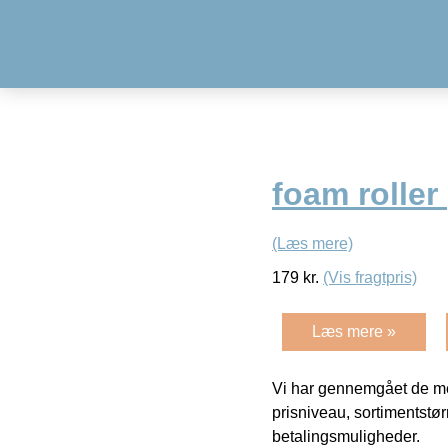
foam roller
(Læs mere)
179
kr.
(Vis fragtpris)
Læs mere »
Vi har gennemgået de mes
prisniveau, sortimentstø
betalingsmuligheder.