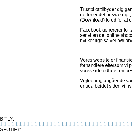
Trustpilot tilbyder dig 
derfor er det prisværdig
(Download) forud for at d
Facebook genererer for øvr
ser vi en del online sho
hvilket lige så vel bør a
Vores website er finansi
forhandlere eftersom vi p
vores side udfører en best
Vejledning angående varer
er udarbejdet siden vi ny
BITLY:
1
1
1
1
1
1
1
1
1
1
1
1
1
1
1
1
1
1
1
1
1
1
1
1
1
1
1
1
1
1
1
1
1
1
SPOTIFY: