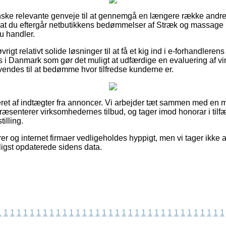
ganske relevante genveje til at gennemgå en længere række andr
t, at du eftergår netbutikkens bedømmelser af Stræk og massage
u handler.
igt relativt solide løsninger til at få et kig ind i e-forhandlere
ps i Danmark som gør det muligt at udfærdige en evaluering af 
nvendes til at bedømme hvor tilfredse kunderne er.
eret af indtægter fra annoncer. Vi arbejder tæt sammen med en
ræsenterer virksomhedernes tilbud, og tager imod honorar i tilfæ
illing.
 og internet firmaer vedligeholdes hyppigt, men vi tager ikke an
ligst opdaterede sidens data.
1
1
1
1
1
1
1
1
1
1
1
1
1
1
1
1
1
1
1
1
1
1
1
1
1
1
1
1
1
1
1
1
1
1
1