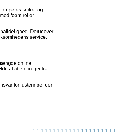
e brugeres tanker og
 med foam roller
ns pålidelighed. Derudover
virksomhedens service,
 mængde online
lde af at en bruger fra
svar for justeringer der
1
1
1
1
1
1
1
1
1
1
1
1
1
1
1
1
1
1
1
1
1
1
1
1
1
1
1
1
1
1
1