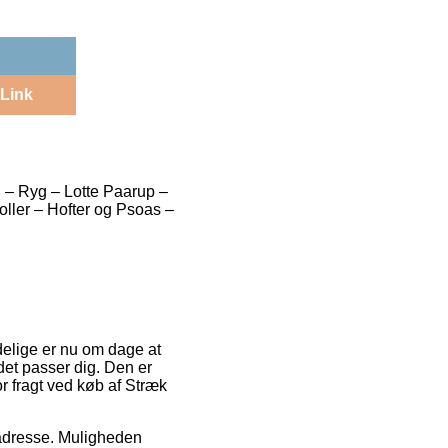
Link
 – Ryg – Lotte Paarup –
oller – Hofter og Psoas –
delige er nu om dage at
 det passer dig. Den er
r fragt ved køb af Stræk
s adresse. Muligheden