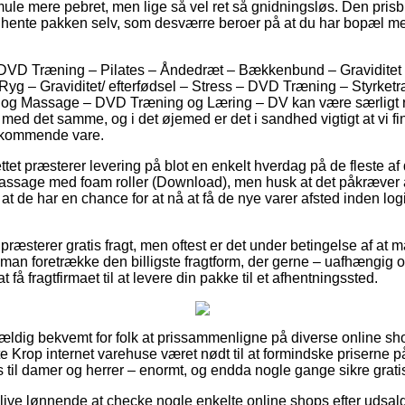
smule mere pebret, men lige så vel ret så gnidningsløs. Den prisbil
t hente pakken selv, som desværre beroer på at du har bopæl med 
 DVD Træning – Pilates – Åndedræt – Bækkenbund – Graviditet 
 Ryg – Graviditet/ efterfødsel – Stress – DVD Træning – Styrket
 og Massage – DVD Træning og Læring – DV kan være særligt r
 med det samme, og i det øjemed er det i sandhed vigtigt at vi f
edkommende vare.
tet præsterer levering på blot en enkelt hverdag på de fleste a
ssage med foam roller (Download), men husk at det påkræver at
s at de har en chance for at nå at få de nye varer afsted inden l
præsterer gratis fragt, men oftest er det under betingelse af at 
an foretrække den billigste fragtform, der gerne – uafhængig 
t få fragtfirmaet til at levere din pakke til et afhentningssted.
 vældig bekvemt for folk at prissammenligne på diverse online sh
e Krop internet varehuse været nødt til at formindske priserne på
 til damer og herrer – enormt, og endda nogle gange sikre gratis
live lønnende at checke nogle enkelte online shops efter udsa