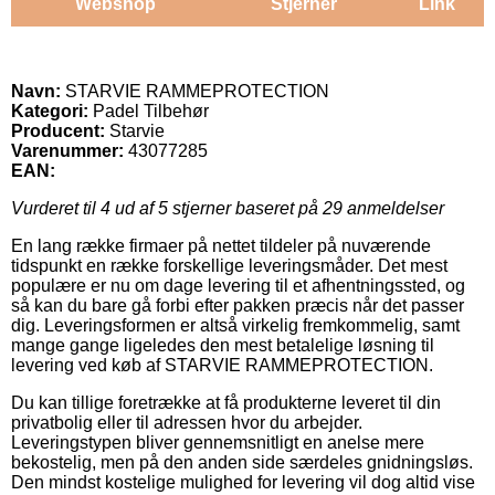
Webshop
Stjerner
Link
Navn:
STARVIE RAMMEPROTECTION
Kategori:
Padel Tilbehør
Producent:
Starvie
Varenummer:
43077285
EAN:
Vurderet til
4
ud af 5 stjerner baseret på
29
anmeldelser
En lang række firmaer på nettet tildeler på nuværende
tidspunkt en række forskellige leveringsmåder. Det mest
populære er nu om dage levering til et afhentningssted, og
så kan du bare gå forbi efter pakken præcis når det passer
dig. Leveringsformen er altså virkelig fremkommelig, samt
mange gange ligeledes den mest betalelige løsning til
levering ved køb af STARVIE RAMMEPROTECTION.
Du kan tillige foretrække at få produkterne leveret til din
privatbolig eller til adressen hvor du arbejder.
Leveringstypen bliver gennemsnitligt en anelse mere
bekostelig, men på den anden side særdeles gnidningsløs.
Den mindst kostelige mulighed for levering vil dog altid vise