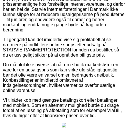
prissammenligne hos forskellige internet varehuse, og derfor
har en hel del Starvie internet forretninger i Danmark ikke
kunne slippe for at reducere udsalgspriserne på produkterne
– til juniorer, og endvidere også til damer og herrer –
markant, og endda nogle gange byde på fragt uden
beregning.
Til gengæld kan det imidlertid vise sig profitabelt at se
nærmere på indtil flere online shops efter udsalg på
STARVIE RAMMEPROTECTION forinden du bestiller, så
du er usvigeligt sikker på at opnå den billigste pris.
Du må blot ikke overse, at når en e-butik markedsfører en
vare for en udsalgspris som kan virke uforståeligt gunstig,
bør det ofte være en varsel om en bedragerisk netbutik.
Kortbestillinger er imidlertid omfavnet af
Indsigelsesordningen, hvilket værner os overfor uærlige
online varehuse.
Vi tilråder køb med gængse betalingskort eller betalinger
med mobilen. Som en alternativ mulighed burde du drage
fordel af en løsning på afbetaling som for eksempel ViaBill,
hvis du higer efter at finansiere prisen over tid.