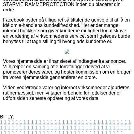
STARVIE RAMMEPROTECTION inden du placerer din
ordre.
Facebook byder på tillige ret så tiltalende genveje til at få en
idé om e-handlens kundetilfredshed. Her er der mange
internet butikker som giver kunderne mulighed for at skrive
en vurdering af virksomhedens service, som ligeledes burde
benyttes til at tage stilling til hvor glade kunderne er.
Vores hjemmeside er finansieret af indtægter fra annoncer.
Vi hjælper en samling af e-forretninger derved at vi
promoverer deres varer, og høster kommission om en bruger
fra vores hjemmeside gennemfører en ordre.
Viden vedrørende varer og internet virksomheder ajourføres
rutinemæssigt, men vi tager forbehold for rettelser der er
udført siden seneste opdatering af vores data.
BITLY:
1
1
1
1
1
1
1
1
1
1
1
1
1
1
1
1
1
1
1
1
1
1
1
1
1
1
1
1
1
1
1
1
1
1
1
1
1
1
1
1
1
1
1
1
1
1
1
1
1
1
1
1
1
1
1
1
1
1
1
1
1
1
1
1
1
1
1
1
1
1
1
1
1
1
1
1
1
1
1
1
1
1
1
1
1
1
1
1
1
1
1
1
1
1
1
1
1
1
1
1