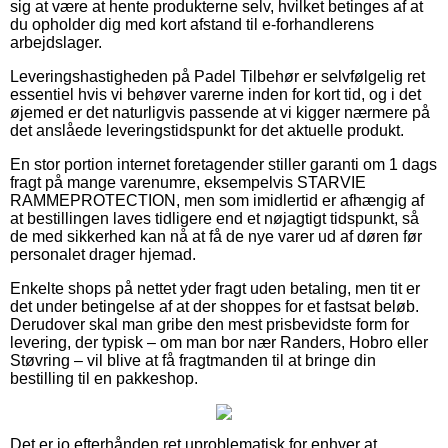
sig at være at hente produkterne selv, hvilket betinges af at
du opholder dig med kort afstand til e-forhandlerens
arbejdslager.
Leveringshastigheden på Padel Tilbehør er selvfølgelig ret
essentiel hvis vi behøver varerne inden for kort tid, og i det
øjemed er det naturligvis passende at vi kigger nærmere på
det anslåede leveringstidspunkt for det aktuelle produkt.
En stor portion internet foretagender stiller garanti om 1 dags
fragt på mange varenumre, eksempelvis STARVIE
RAMMEPROTECTION, men som imidlertid er afhængig af
at bestillingen laves tidligere end et nøjagtigt tidspunkt, så
de med sikkerhed kan nå at få de nye varer ud af døren før
personalet drager hjemad.
Enkelte shops på nettet yder fragt uden betaling, men tit er
det under betingelse af at der shoppes for et fastsat beløb.
Derudover skal man gribe den mest prisbevidste form for
levering, der typisk – om man bor nær Randers, Hobro eller
Støvring – vil blive at få fragtmanden til at bringe din
bestilling til en pakkeshop.
Det er jo efterhånden ret uproblematisk for enhver at