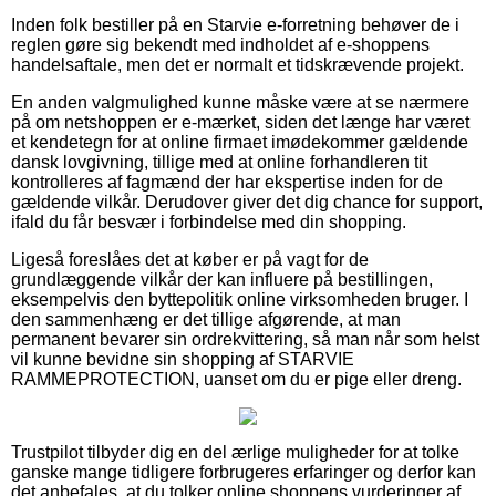
Inden folk bestiller på en Starvie e-forretning behøver de i
reglen gøre sig bekendt med indholdet af e-shoppens
handelsaftale, men det er normalt et tidskrævende projekt.
En anden valgmulighed kunne måske være at se nærmere
på om netshoppen er e-mærket, siden det længe har været
et kendetegn for at online firmaet imødekommer gældende
dansk lovgivning, tillige med at online forhandleren tit
kontrolleres af fagmænd der har ekspertise inden for de
gældende vilkår. Derudover giver det dig chance for support,
ifald du får besvær i forbindelse med din shopping.
Ligeså foreslåes det at køber er på vagt for de
grundlæggende vilkår der kan influere på bestillingen,
eksempelvis den byttepolitik online virksomheden bruger. I
den sammenhæng er det tillige afgørende, at man
permanent bevarer sin ordrekvittering, så man når som helst
vil kunne bevidne sin shopping af STARVIE
RAMMEPROTECTION, uanset om du er pige eller dreng.
Trustpilot tilbyder dig en del ærlige muligheder for at tolke
ganske mange tidligere forbrugeres erfaringer og derfor kan
det anbefales, at du tolker online shoppens vurderinger af