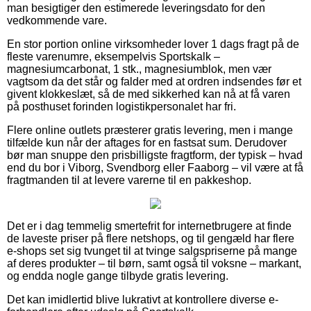
man besigtiger den estimerede leveringsdato for den
vedkommende vare.
En stor portion online virksomheder lover 1 dags fragt på de
fleste varenumre, eksempelvis Sportskalk –
magnesiumcarbonat, 1 stk., magnesiumblok, men vær
vagtsom da det står og falder med at ordren indsendes før et
givent klokkeslæt, så de med sikkerhed kan nå at få varen
på posthuset forinden logistikpersonalet har fri.
Flere online outlets præsterer gratis levering, men i mange
tilfælde kun når der aftages for en fastsat sum. Derudover
bør man snuppe den prisbilligste fragtform, der typisk – hvad
end du bor i Viborg, Svendborg eller Faaborg – vil være at få
fragtmanden til at levere varerne til en pakkeshop.
Det er i dag temmelig smertefrit for internetbrugere at finde
de laveste priser på flere netshops, og til gengæld har flere
e-shops set sig tvunget til at tvinge salgspriserne på mange
af deres produkter – til børn, samt også til voksne – markant,
og endda nogle gange tilbyde gratis levering.
Det kan imidlertid blive lukrativt at kontrollere diverse e-