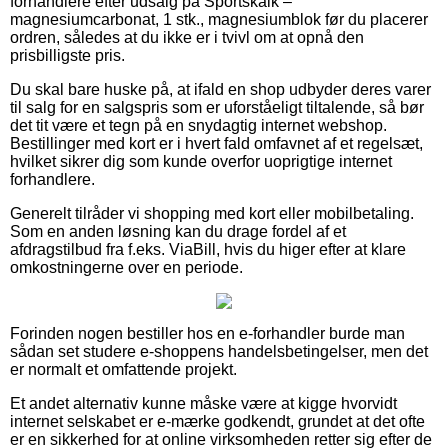
forhandlere efter udsalg på Sportskalk –
magnesiumcarbonat, 1 stk., magnesiumblok før du placerer
ordren, således at du ikke er i tvivl om at opnå den
prisbilligste pris.
Du skal bare huske på, at ifald en shop udbyder deres varer
til salg for en salgspris som er uforståeligt tiltalende, så bør
det tit være et tegn på en snydagtig internet webshop.
Bestillinger med kort er i hvert fald omfavnet af et regelsæt,
hvilket sikrer dig som kunde overfor uoprigtige internet
forhandlere.
Generelt tilråder vi shopping med kort eller mobilbetaling.
Som en anden løsning kan du drage fordel af et
afdragstilbud fra f.eks. ViaBill, hvis du higer efter at klare
omkostningerne over en periode.
Forinden nogen bestiller hos en e-forhandler burde man
sådan set studere e-shoppens handelsbetingelser, men det
er normalt et omfattende projekt.
Et andet alternativ kunne måske være at kigge hvorvidt
internet selskabet er e-mærke godkendt, grundet at det ofte
er en sikkerhed for at online virksomheden retter sig efter de