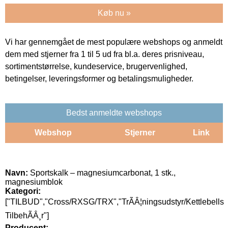
Køb nu »
Vi har gennemgået de mest populære webshops og anmeldt
dem med stjerner fra 1 til 5 ud fra bl.a. deres prisniveau,
sortimentstørrelse, kundeservice, brugervenlighed,
betingelser, leveringsformer og betalingsmuligheder.
Bedst anmeldte webshops
Webshop
Stjerner
Link
Navn:
Sportskalk – magnesiumcarbonat, 1 stk.,
magnesiumblok
Kategori:
["TILBUD","Cross/RXSG/TRX","TrÃÂ¦ningsudstyr/Kettlebells
TilbehÃÂ¸r"]
Producent: