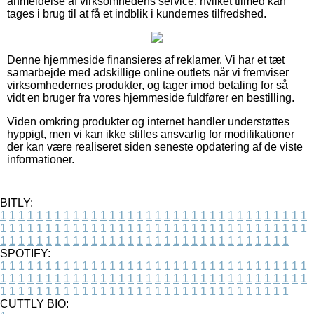
anmeldelse af virksomhedens service, hvilket tilmed kan
tages i brug til at få et indblik i kundernes tilfredshed.
Denne hjemmeside finansieres af reklamer. Vi har et tæt
samarbejde med adskillige online outlets når vi fremviser
virksomhedernes produkter, og tager imod betaling for så
vidt en bruger fra vores hjemmeside fuldfører en bestilling.
Viden omkring produkter og internet handler understøttes
hyppigt, men vi kan ikke stilles ansvarlig for modifikationer
der kan være realiseret siden seneste opdatering af de viste
informationer.
BITLY:
1
1
1
1
1
1
1
1
1
1
1
1
1
1
1
1
1
1
1
1
1
1
1
1
1
1
1
1
1
1
1
1
1
1
1
1
1
1
1
1
1
1
1
1
1
1
1
1
1
1
1
1
1
1
1
1
1
1
1
1
1
1
1
1
1
1
1
1
1
1
1
1
1
1
1
1
1
1
1
1
1
1
1
1
1
1
1
1
1
1
1
1
1
1
1
1
1
1
1
1
SPOTIFY:
1
1
1
1
1
1
1
1
1
1
1
1
1
1
1
1
1
1
1
1
1
1
1
1
1
1
1
1
1
1
1
1
1
1
1
1
1
1
1
1
1
1
1
1
1
1
1
1
1
1
1
1
1
1
1
1
1
1
1
1
1
1
1
1
1
1
1
1
1
1
1
1
1
1
1
1
1
1
1
1
1
1
1
1
1
1
1
1
1
1
1
1
1
1
1
1
1
1
1
1
CUTTLY BIO: