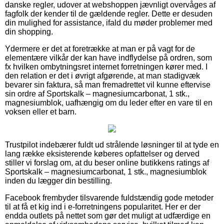
danske regler, udover at webshoppen jævnligt overvåges af
fagfolk der kender til de gældende regler. Dette er desuden
din mulighed for assistance, ifald du møder problemer med
din shopping.
Ydermere er det at foretrække at man er på vagt for de
elementære vilkår der kan have indflydelse på ordren, som
fx hvilken ombytningsret internet forretningen kører med. I
den relation er det i øvrigt afgørende, at man stadigvæk
bevarer sin faktura, så man fremadrettet vil kunne eftervise
sin ordre af Sportskalk – magnesiumcarbonat, 1 stk.,
magnesiumblok, uafhængig om du leder efter en vare til en
voksen eller et barn.
Trustpilot indebærer fuldt ud strålende løsninger til at tyde en
lang række eksisterende køberes opfattelser og derved
stiller vi forslag om, at du beser online butikkens ratings af
Sportskalk – magnesiumcarbonat, 1 stk., magnesiumblok
inden du lægger din bestilling.
Facebook frembyder tilsvarende fuldstændig gode metoder
til at få et kig ind i e-forretningens popularitet. Her er der
endda outlets på nettet som gør det muligt at udfærdige en