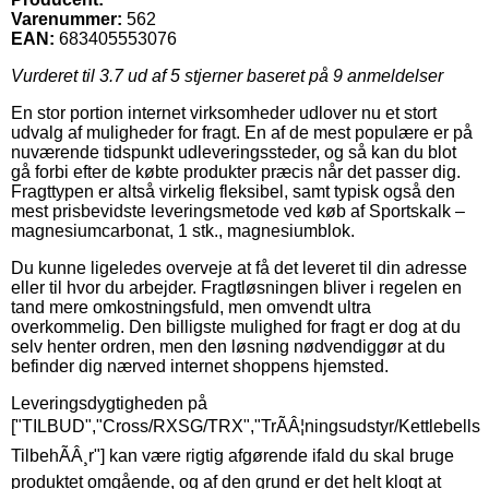
Varenummer:
562
EAN:
683405553076
Vurderet til
3.7
ud af 5 stjerner baseret på
9
anmeldelser
En stor portion internet virksomheder udlover nu et stort
udvalg af muligheder for fragt. En af de mest populære er på
nuværende tidspunkt udleveringssteder, og så kan du blot
gå forbi efter de købte produkter præcis når det passer dig.
Fragttypen er altså virkelig fleksibel, samt typisk også den
mest prisbevidste leveringsmetode ved køb af Sportskalk –
magnesiumcarbonat, 1 stk., magnesiumblok.
Du kunne ligeledes overveje at få det leveret til din adresse
eller til hvor du arbejder. Fragtløsningen bliver i regelen en
tand mere omkostningsfuld, men omvendt ultra
overkommelig. Den billigste mulighed for fragt er dog at du
selv henter ordren, men den løsning nødvendiggør at du
befinder dig nærved internet shoppens hjemsted.
Leveringsdygtigheden på
["TILBUD","Cross/RXSG/TRX","TrÃÂ¦ningsudstyr/Kettlebells
TilbehÃÂ¸r"] kan være rigtig afgørende ifald du skal bruge
produktet omgående, og af den grund er det helt klogt at