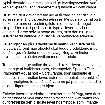
typisk desuden den mest betalelige leveringsversion ved
køb af Speedo Tech Placement Aquashort – Sort/Orange.
Du burde derudover foretrække at få varerne sendt til din
adresse eller til dit arbejdes adresse. Metoden bliver af og til
en kende mere omkostningsfuld, men omvendt meget
simpel. Den mest prisbevidste type af levering vil dog til
enhver tid være selv at hente ordren, men den mulighed
kræver at du befinder dig tæt på webbutikkens adresse.
Leveringstiden på Badebukser til mænd kan være ret så
relevant såfremt man absolut skal bruge produkterne inden
for få dage, så derfor er det selvsagt klogt at vi finder
leveringstiden på det vedkommende produkt.
Temmelig mange online firmaer udlover 1 hverdags levering
på mange af butikkens varer, eksempelvis Speedo Tech
Placement Aquashort – Sort/Orange, som imidlertid er
betinget af at handlen laves inden et nøjagtigt tidspunkt, så
de har mulighed for at nå at få varerne på posthuset forud for
at logistikpersonalet tager hjem.
Enkelte internet selskaber præsterer portofri fragt, men tit er
det forudsat at man køber for en fastsat pris. Alternativt kan
du foretrække den billigste leveringsmetode, som i mange