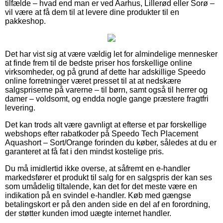
tilfælde – hvad end man er ved Aarhus, Lillerød eller Sorø –
vil være at få dem til at levere dine produkter til en
pakkeshop.
Det har vist sig at være vældig let for almindelige mennesker
at finde frem til de bedste priser hos forskellige online
virksomheder, og på grund af dette har adskillige Speedo
online forretninger været presset til at at nedskære
salgspriserne på varerne – til børn, samt også til herrer og
damer – voldsomt, og endda nogle gange præstere fragtfri
levering.
Det kan trods alt være gavnligt at efterse et par forskellige
webshops efter rabatkoder på Speedo Tech Placement
Aquashort – Sort/Orange forinden du køber, således at du er
garanteret at få fat i den mindst kostelige pris.
Du må imidlertid ikke overse, at såfremt en e-handler
markedsfører et produkt til salg for en salgspris der kan ses
som umådelig tiltalende, kan det for det meste være en
indikation på en svindel e-handler. Køb med gængse
betalingskort er på den anden side en del af en forordning,
der støtter kunden imod uægte internet handler.