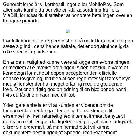
Generelt foreslår vi kortbestillinger eller MobilePay. Som
alternativ kunne du benytte en afdragsordning fra f.eks.
ViaBill, forudsat du tilstræber at honorere betalingen over en
længere periode.
Før folk handler i en Speedo shop på nettet kan man i reglen
sætte sig ind i dens handelsaftale, det er dog almindeligvis
ikke specielt ophidsende.
En anden mulighed kunne være at kigge om e-forretningen
er medlem af e-mærke ordningen, siden det skulle være et
kendetegn for at netshoppen accepterer den officielle
danske lovgivning, foruden at den regelmæssigt føres tilsyn
med af jurister der har meget erfaring med de gældende
love. Det er en rigtig god anledning til en hjælpende hånd,
hvis du får dilemmaer med dit køb.
Yderligere anbefaler vi at kunden er vidende om de
fundamentale regler gældende for transaktionen, til
eksempel hvilken returrettighed internet firmaet benytter. I
den sammenhæng er det ligeledes vigtigt, at man stadigvæk
sikrer sin ordremail, så man fremadrettet vil kunne
dokumentere bestillingen af Speedo Tech Placement