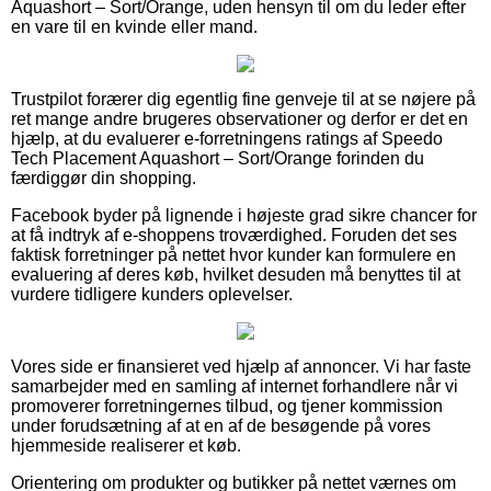
Aquashort – Sort/Orange, uden hensyn til om du leder efter
en vare til en kvinde eller mand.
Trustpilot forærer dig egentlig fine genveje til at se nøjere på
ret mange andre brugeres observationer og derfor er det en
hjælp, at du evaluerer e-forretningens ratings af Speedo
Tech Placement Aquashort – Sort/Orange forinden du
færdiggør din shopping.
Facebook byder på lignende i højeste grad sikre chancer for
at få indtryk af e-shoppens troværdighed. Foruden det ses
faktisk forretninger på nettet hvor kunder kan formulere en
evaluering af deres køb, hvilket desuden må benyttes til at
vurdere tidligere kunders oplevelser.
Vores side er finansieret ved hjælp af annoncer. Vi har faste
samarbejder med en samling af internet forhandlere når vi
promoverer forretningernes tilbud, og tjener kommission
under forudsætning af at en af de besøgende på vores
hjemmeside realiserer et køb.
Orientering om produkter og butikker på nettet værnes om