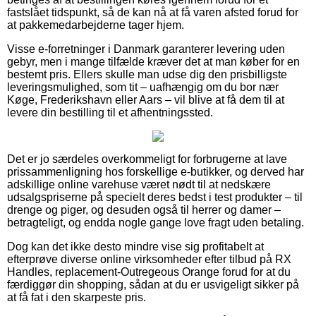
fastslået tidspunkt, så de kan nå at få varen afsted forud for
at pakkemedarbejderne tager hjem.
Visse e-forretninger i Danmark garanterer levering uden
gebyr, men i mange tilfælde kræver det at man køber for en
bestemt pris. Ellers skulle man udse dig den prisbilligste
leveringsmulighed, som tit – uafhængig om du bor nær
Køge, Frederikshavn eller Aars – vil blive at få dem til at
levere din bestilling til et afhentningssted.
Det er jo særdeles overkommeligt for forbrugerne at lave
prissammenligning hos forskellige e-butikker, og derved har
adskillige online varehuse været nødt til at nedskære
udsalgspriserne på specielt deres bedst i test produkter – til
drenge og piger, og desuden også til herrer og damer –
betragteligt, og endda nogle gange love fragt uden betaling.
Dog kan det ikke desto mindre vise sig profitabelt at
efterprøve diverse online virksomheder efter tilbud på RX
Handles, replacement-Outregeous Orange forud for at du
færdiggør din shopping, sådan at du er usvigeligt sikker på
at få fat i den skarpeste pris.