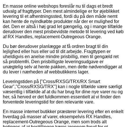
En masse online webshops foreslår nu til dags et bredt
udvalg af fragttyper. Den mest almindelige er for øjeblikket
levering til et afhentningssted, fordi du på den måde nemt
kan hente de nyindkøbte produkter når der er mulighed for
det. Den er altså i høj grad let gængelig, og i mange tilfælde
derudover den mest prisbevidste metode til levering ved køb
af RX Handles, replacement-Outregeous Orange.
Du bør derudover planlægge at få ordren bragt til din
lejlighed eller hus eller ud til dit arbejde. Fragttypen er
uheldigvis en anelse mindre prisbillig, men til gengæld ret
så problemfri. Den prisbilligste leveringsudgave er
unægtelig selv at hente pakken, men dette nødvendiggør at
du lever i nærheden af webbutikkens lager.
Leveringstiden på ["Cross/RXSG/TRX/RX Smart
Gear","Cross/RXSG/TRX"] kan i nogle tilfælde være særligt
væsentlig i tilfælde af at du har brug for dine nye varer nu og
her, så herved er det fuldkommen essentielt at vi finder den
forventede leveringstid for den relevante vare.
En masse internet butikker præsterer levering efter en enkelt
hverdag på masser af varer, eksempelvis RX Handles,
replacement-Outregeous Orange, men som trods alt
betinges af at bestillingen køres igennem forud for et