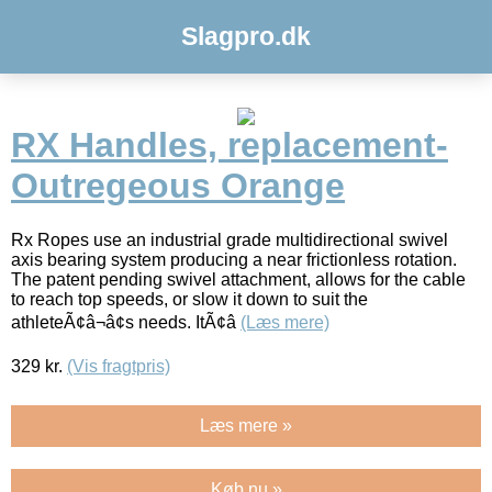
Slagpro.dk
RX Handles, replacement-
Outregeous Orange
Rx Ropes use an industrial grade multidirectional swivel
axis bearing system producing a near frictionless rotation.
The patent pending swivel attachment, allows for the cable
to reach top speeds, or slow it down to suit the
athleteÃ¢â¬â¢s needs. ItÃ¢â
(Læs mere)
329
kr.
(Vis fragtpris)
Læs mere »
Køb nu »