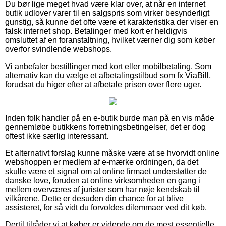
Du bør lige meget hvad være klar over, at når en internet
butik udlover varer til en salgspris som virker besynderligt
gunstig, så kunne det ofte være et karakteristika der viser en
falsk internet shop. Betalinger med kort er heldigvis
omsluttet af en foranstaltning, hvilket værner dig som køber
overfor svindlende webshops.
Vi anbefaler bestillinger med kort eller mobilbetaling. Som
alternativ kan du vælge et afbetalingstilbud som fx ViaBill,
forudsat du higer efter at afbetale prisen over flere uger.
Inden folk handler på en e-butik burde man på en vis måde
gennemløbe butikkens forretningsbetingelser, det er dog
oftest ikke særlig interessant.
Et alternativt forslag kunne måske være at se hvorvidt online
webshoppen er medlem af e-mærke ordningen, da det
skulle være et signal om at online firmaet understøtter de
danske love, foruden at online virksomheden en gang i
mellem overværes af jurister som har nøje kendskab til
vilkårene. Dette er desuden din chance for at blive
assisteret, for så vidt du forvoldes dilemmaer ved dit køb.
Dertil tilråder vi at køber er vidende om de mest essentielle