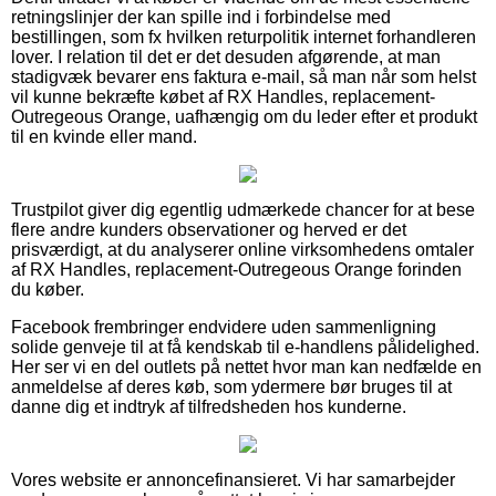
retningslinjer der kan spille ind i forbindelse med
bestillingen, som fx hvilken returpolitik internet forhandleren
lover. I relation til det er det desuden afgørende, at man
stadigvæk bevarer ens faktura e-mail, så man når som helst
vil kunne bekræfte købet af RX Handles, replacement-
Outregeous Orange, uafhængig om du leder efter et produkt
til en kvinde eller mand.
Trustpilot giver dig egentlig udmærkede chancer for at bese
flere andre kunders observationer og herved er det
prisværdigt, at du analyserer online virksomhedens omtaler
af RX Handles, replacement-Outregeous Orange forinden
du køber.
Facebook frembringer endvidere uden sammenligning
solide genveje til at få kendskab til e-handlens pålidelighed.
Her ser vi en del outlets på nettet hvor man kan nedfælde en
anmeldelse af deres køb, som ydermere bør bruges til at
danne dig et indtryk af tilfredsheden hos kunderne.
Vores website er annoncefinansieret. Vi har samarbejder