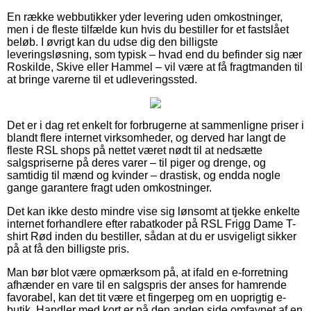
En række webbutikker yder levering uden omkostninger,
men i de fleste tilfælde kun hvis du bestiller for et fastslået
beløb. I øvrigt kan du udse dig den billigste
leveringsløsning, som typisk – hvad end du befinder sig nær
Roskilde, Skive eller Hammel – vil være at få fragtmanden til
at bringe varerne til et udleveringssted.
Det er i dag ret enkelt for forbrugerne at sammenligne priser i
blandt flere internet virksomheder, og derved har langt de
fleste RSL shops på nettet været nødt til at nedsætte
salgspriserne på deres varer – til piger og drenge, og
samtidig til mænd og kvinder – drastisk, og endda nogle
gange garantere fragt uden omkostninger.
Det kan ikke desto mindre vise sig lønsomt at tjekke enkelte
internet forhandlere efter rabatkoder på RSL Frigg Dame T-
shirt Rød inden du bestiller, sådan at du er usvigeligt sikker
på at få den billigste pris.
Man bør blot være opmærksom på, at ifald en e-forretning
afhænder en vare til en salgspris der anses for hamrende
favorabel, kan det tit være et fingerpeg om en uoprigtig e-
butik. Handler med kort er på den anden side omfavnet af en