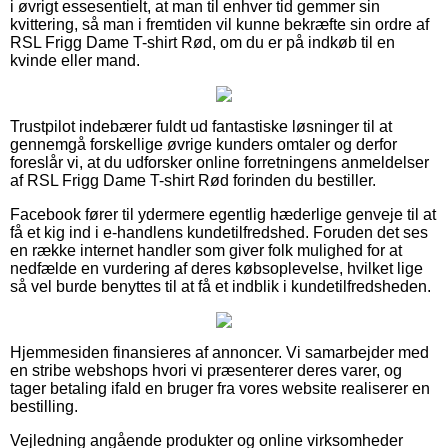
i øvrigt essesentielt, at man til enhver tid gemmer sin
kvittering, så man i fremtiden vil kunne bekræfte sin ordre af
RSL Frigg Dame T-shirt Rød, om du er på indkøb til en
kvinde eller mand.
Trustpilot indebærer fuldt ud fantastiske løsninger til at
gennemgå forskellige øvrige kunders omtaler og derfor
foreslår vi, at du udforsker online forretningens anmeldelser
af RSL Frigg Dame T-shirt Rød forinden du bestiller.
Facebook fører til ydermere egentlig hæderlige genveje til at
få et kig ind i e-handlens kundetilfredshed. Foruden det ses
en række internet handler som giver folk mulighed for at
nedfælde en vurdering af deres købsoplevelse, hvilket lige
så vel burde benyttes til at få et indblik i kundetilfredsheden.
Hjemmesiden finansieres af annoncer. Vi samarbejder med
en stribe webshops hvori vi præsenterer deres varer, og
tager betaling ifald en bruger fra vores website realiserer en
bestilling.
Vejledning angående produkter og online virksomheder