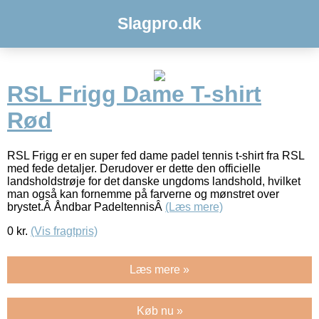
Slagpro.dk
RSL Frigg Dame T-shirt
Rød
RSL Frigg er en super fed dame padel tennis t-shirt fra RSL
med fede detaljer. Derudover er dette den officielle
landsholdstrøje for det danske ungdoms landshold, hvilket
man også kan fornemme på farverne og mønstret over
brystet.Â Åndbar PadeltennisÂ
(Læs mere)
0
kr.
(Vis fragtpris)
Læs mere »
Køb nu »