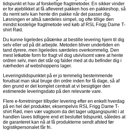
tidspunkt et hav af forskellige fragtmetoder. En sikker vinder
er for øjeblikket at få afleveret pakken hos en pakkeshop, så
du nemt selv kan hente din pakke når det passer dig.
Løsningen er altså særdeles simpel, og ofte tillige den
mindst kostelige fragtmetode ved køb af RSL Frigg Dame T-
shirt Rød.
Du kunne ligeledes påtænke at bestille levering hjem til dig
selv eller ud på dit arbejde. Metoden bliver undertiden en
tand dyrere, men ligeledes særdeles overkommelig. Den
mest letkøbte form for fragt vil dog utvivlsomt være at hente
ordren selv, men det står og falder med at du befinder dig i
nærheden af webshoppens lager.
Leveringstidspunktet på er jo temmelig bestemmende
forudsat man skal bruge din ordre inden for få dage, så af
den grund er det komplet centralt at vi besigtiger den
estimerede leveringsdato på den relevante vare.
Flere e-forretninger tilbyder levering efter en enkelt hverdag
på en hel del produkter, eksempelvis RSL Frigg Dame T-
shirt Rød, men vær vagtsom da det tager udgangspunkt i at
handlen laves tidligere end et besluttet tidspunkt, således at
de garanteret kan nå at få produkterne sendt afsted før
logistikpersonalet får fri.