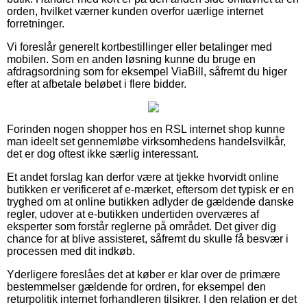
orden, hvilket værner kunden overfor uærlige internet
forretninger.
Vi foreslår generelt kortbestillinger eller betalinger med
mobilen. Som en anden løsning kunne du bruge en
afdragsordning som for eksempel ViaBill, såfremt du higer
efter at afbetale beløbet i flere bidder.
Forinden nogen shopper hos en RSL internet shop kunne
man ideelt set gennemløbe virksomhedens handelsvilkår,
det er dog oftest ikke særlig interessant.
Et andet forslag kan derfor være at tjekke hvorvidt online
butikken er verificeret af e-mærket, eftersom det typisk er en
tryghed om at online butikken adlyder de gældende danske
regler, udover at e-butikken undertiden overværes af
eksperter som forstår reglerne på området. Det giver dig
chance for at blive assisteret, såfremt du skulle få besvær i
processen med dit indkøb.
Yderligere foreslåes det at køber er klar over de primære
bestemmelser gældende for ordren, for eksempel den
returpolitik internet forhandleren tilsikrer. I den relation er det