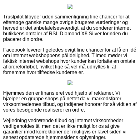
Trustpilot tilbyder uden sammenligning fine chancer for at
eftersøge ganske mange øvrige brugeres vurderinger og
herved er det anbefalelsesværdigt, at du sonderer internet
butikkens omtaler af RSL Diamond X8 Silver forinden du
placerer din ordre.
Facebook leverer ligeledes evigt fine chancer for at få en idé
om internet webshoppens pålidelighed. Tilmed møder vi
faktisk internet webshops hvor kunder kan forfatte en omtale
af ordreforløbet, hvilket lige så vel må udnyttes til at
fornemme hvor tilfredse kunderne er.
Hjemmesiden er finansieret ved hjælp af reklamer. Vi
hjælper en gruppe shops på nettet da vi markedsfører
virksomhedernes tilbud, og indtjener honorar for så vidt en af
vores besøgende realiserer en ordre.
Vejledning vedrørende tilbud og internet virksomheder
vedligeholdes tit, men det er ikke muligt for os at give
garantier imod korrektioner der muligvis er lavet siden vi
senest opdaterede hjemmesidens oplysninger.