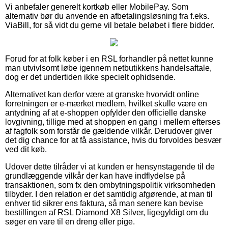
Vi anbefaler generelt kortkøb eller MobilePay. Som
alternativ bør du anvende en afbetalingsløsning fra f.eks.
ViaBill, for så vidt du gerne vil betale beløbet i flere bidder.
Forud for at folk køber i en RSL forhandler på nettet kunne
man utvivlsomt løbe igennem netbutikkens handelsaftale,
dog er det undertiden ikke specielt ophidsende.
Alternativet kan derfor være at granske hvorvidt online
forretningen er e-mærket medlem, hvilket skulle være en
antydning af at e-shoppen opfylder den officielle danske
lovgivning, tillige med at shoppen en gang i mellem efterses
af fagfolk som forstår de gældende vilkår. Derudover giver
det dig chance for at få assistance, hvis du forvoldes besvær
ved dit køb.
Udover dette tilråder vi at kunden er hensynstagende til de
grundlæggende vilkår der kan have indflydelse på
transaktionen, som fx den ombytningspolitik virksomheden
tilbyder. I den relation er det samtidig afgørende, at man til
enhver tid sikrer ens faktura, så man senere kan bevise
bestillingen af RSL Diamond X8 Silver, ligegyldigt om du
søger en vare til en dreng eller pige.