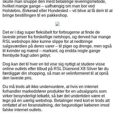
skulle man snuppe den mest betalelige leveringsmetode,
hvilket mange gange – uafhængig om man bor ved
Holstebro, Birkerød eller Hundested – vil blive at få dem til at
bringe bestillingen til en pakkeshop.
Det er i dag super fleksibelt for forbrugerne at finde de
laveste priser fra forskellige netshops, og derved har mange
RSL webshops ikke kunne slippe for at nedbringe
salgsværdien på deres varer – til piger og drenge, men også
til kvinder og mænd – markant, og endda nogle gange
frembyde fragt uden gebyr.
Dog kan det til hver en tid vise sig nyttigt at studere visse
online outlets efter tilbud på RSL Diamond X8 Silver før du
færdiggør din shopping, så man er velinformeret til at opnå
den laveste pris.
Du må trods alt ikke undervurdere, at hvis en internet
forhandler markedsfører produkter for en udsalgspris som
virker besynderligt letkøbt, så bør det undertiden være et
tegn på en uærlig webshop. Betalinger med kort er trods alt
omfattet af en foranstaltning, der begunstiger køberen imod
falske internet outlets.