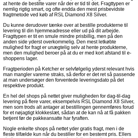
at hente de bestilte varer når der er tid til det. Fragttypen er
nemlig rigtig smart, og ofte endda den mest prisbevidste
fragtmetode ved køb af RSL Diamond X8 Silver.
Du kunne derudover tænke over at bestille produkterne til
levering til din hjemmeadresse eller ud på dit arbejde.
Fragttypen er tit en smule mindre prisbillig, men på den
anden side yderst overkommelig. Den mest letkøbte
mulighed for fragt er unægtelig selv at hente produkterne,
men den mulighed beroer på at du er med kort afstand til e-
shoppens lager.
Fragtperioden på Ketcher er selvfølgelig yderst relevant hvis
man mangler varerne straks, så derfor er det ret så passende
at man undersøger den forventede leveringsdato på det
respektive produkt.
En hel del shops på nettet giver muligheden for dag-til-dag
levering på flere varer, eksempelvis RSL Diamond X8 Silver,
men som trods alt antager at bestillingen gennemføres forud
for et nøjagtigt klokkeslæt, sådan at de kan nå at få pakken
betjent før de pakkeansatte har fyraften.
Nogle enkelte shops på nettet yder gratis fragt, men i de
fleste tilfælde kun når du bestiller for en bestemt pris. Ellers